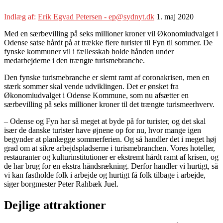
Indlæg af:
Erik Egvad Petersen - ep@sydnyt.dk
1. maj 2020
Med en særbevilling på seks millioner kroner vil Økonomiudvalget i
Odense satse hårdt på at trække flere turister til Fyn til sommer. De
fynske kommuner vil i fællesskab holde hånden under
medarbejderne i den trængte turismebranche.
Den fynske turismebranche er slemt ramt af coronakrisen, men en
stærk sommer skal vende udviklingen. Det er ønsket fra
Økonomiudvalget i Odense Kommune, som nu afsætter en
særbevilling på seks millioner kroner til det trængte turismeerhverv.
– Odense og Fyn har så meget at byde på for turister, og det skal
især de danske turister have øjnene op for nu, hvor mange igen
begynder at planlægge sommerferien. Og så handler det i meget høj
grad om at sikre arbejdspladserne i turismebranchen. Vores hoteller,
restauranter og kulturinstitutioner er ekstremt hårdt ramt af krisen, og
de har brug for en ekstra håndsrækning. Derfor handler vi hurtigt, så
vi kan fastholde folk i arbejde og hurtigt få folk tilbage i arbejde,
siger borgmester Peter Rahbæk Juel.
Dejlige attraktioner