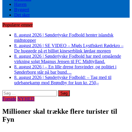
Haven
Byggeri
Det sker
Populære emner
8. august 2026
|
Sønderjyske Fodbold henter islandsk
midtstopper
8. august 2026
|
SE VIDEO – Mjøls Lystfiskeri Rødekro –
De huggede på et billigt kineserblink lørdag morgen
8. august 2026
|
Sønderjyske Fodbold har med omgående
virkning solgt Magnus Jensen til FC Midtjylland.
8. august 2026
|
– En lille dreng forsvinder, og politiet i
Sønderborg står på bar bund…
8. august 2026
|
Sønderjyske Fodbold: – Tag med til
udebanekamp mod Brøndby for kun kr. 250,-
Søg
efter:
Forside
NYHED
Millioner skal trække flere turister til
Fyn