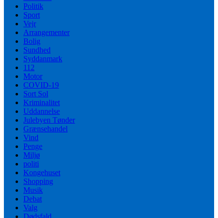
Politik
Sport
Vejr
Arrangementer
Bolig
Sundhed
Syddanmark
112
Motor
COVID-19
Sort Sol
Kriminalitet
Uddannelse
Julebyen Tønder
Grænsehandel
Vind
Penge
Miljø
politi
Kongehuset
Shopping
Musik
Debat
Valg
Dødsfald