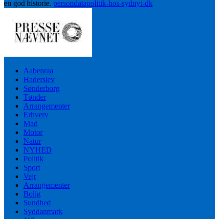
en god historie.
persondatapolitik-hos-sydnyt-dk
Aabenraa
Haderslev
Sønderborg
Tønder
Arrangementer
Erhverv
Mad
Motor
Natur
NYHED
Politik
Sport
Vejr
Arrangementer
Bolig
Sundhed
Syddanmark