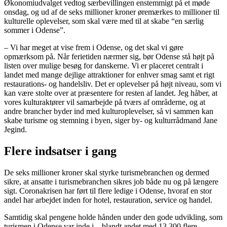
Økonomiudvalget vedtog særbevillingen enstemmigt på et møde
onsdag, og ud af de seks millioner kroner øremærkes to millioner til
kulturelle oplevelser, som skal være med til at skabe “en særlig
sommer i Odense”.
– Vi har meget at vise frem i Odense, og det skal vi gøre
opmærksom på. Når ferietiden nærmer sig, bør Odense stå højt på
listen over mulige besøg for danskerne. Vi er placeret centralt i
landet med mange dejlige attraktioner for enhver smag samt et rigt
restaurations- og handelsliv. Det er oplevelser på højt niveau, som vi
kan være stolte over at præsentere for resten af landet. Jeg håber, at
vores kulturaktører vil samarbejde på tværs af områderne, og at
andre brancher byder ind med kulturoplevelser, så vi sammen kan
skabe turisme og stemning i byen, siger by- og kulturrådmand Jane
Jegind.
Flere indsatser i gang
De seks millioner kroner skal styrke turismebranchen og dermed
sikre, at ansatte i turismebranchen sikres job både nu og på længere
sigt. Coronakrisen har ført til flere ledige i Odense, hvoraf en stor
andel har arbejdet inden for hotel, restauration, service og handel.
Samtidig skal pengene holde hånden under den gode udvikling, som
turismen i Odense var inde i – blandt andet med 13.300 flere