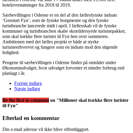
hotelovernatninger fra 2018 til 2019.
Særbevillingen i Odense er en del af den fællesfynske indsats
‘Genstart Fyn’, som de fynske borgmestre og den fynske
turistbranche lancerede midt i april. I fællesskab vil de fynske
kommuner og turistbranchen skabe skræddersyede turismepakker,
som skal trække flere turister til Fyn hen over sommeren.
Ambitionen med det fælles projekt er både at styrke
turismeerhvervet og fungere som en indsats mod den stigende
ledighed.
Pengene til særbevillingen i Odense findes på områder under
Økonomiudvalget, hvor udvalget forventer et mindre forbrug end
planlagt i år.
Forrige indlæg
Næste indlæg
Be the first to comment
on "Millioner skal trække flere turister
til Fyn"
Efterlad en kommentar
Din e-mail adresse vil ikke blive offentliggjort.