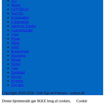
112
Motor
COVID-19
Sort Sol
Kriminalitet
Uddannelse
Julebyen Tønder
Grænsehandel
Vind
Penge
Miljø
politi
Kongehuset
Shopping
Musik
Debat
Valg
Dødsfald
Haven
Byggeri
Det sker
Copyright 2020/2028 - Erik Egvad Petersen - sydnyt.dk
Denne hjemmeside gør IKKE brug af cookies.
Cookie