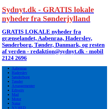
Sydnyt.dk - GRATIS lokale
nyheder fra Sønderjylland
GRATIS LOKALE nyheder fra
grænselandet, Aabenraa, Haderslev,
Sønderborg, Tønder, Danmark, og resten
af verden - redaktion@sydnyt.dk - mobil
2124 2696
Aabenraa
Haderslev
Sønderborg
Tønder
Arrangementer
Erhverv
Mad
Motor
Natur
NYHED