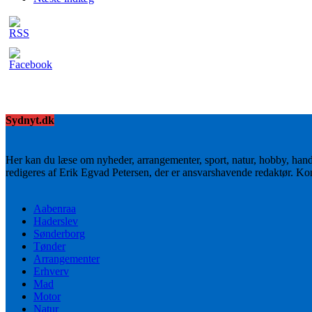
Sydnyt.dk
Her kan du læse om nyheder, arrangementer, sport, natur, hobby, han
redigeres af Erik Egvad Petersen, der er ansvarshavende redaktør. K
Aabenraa
Haderslev
Sønderborg
Tønder
Arrangementer
Erhverv
Mad
Motor
Natur