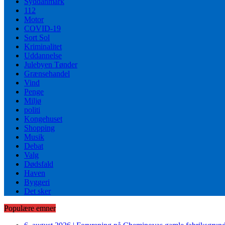
Syddanmark
112
Motor
COVID-19
Sort Sol
Kriminalitet
Uddannelse
Julebyen Tønder
Grænsehandel
Vind
Penge
Miljø
politi
Kongehuset
Shopping
Musik
Debat
Valg
Dødsfald
Haven
Byggeri
Det sker
Populære emner