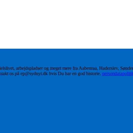
delslivet, arbejdspladser og meget mere fra Aabenraa, Haderslev, Sønd
ontakt os på ep@sydnyt.dk hvis Du har en god historie.
persondatapolit