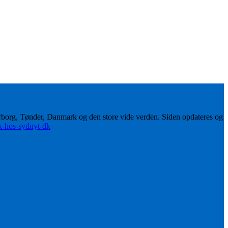
erborg, Tønder, Danmark og den store vide verden. Siden opdateres og
ik-hos-sydnyt-dk