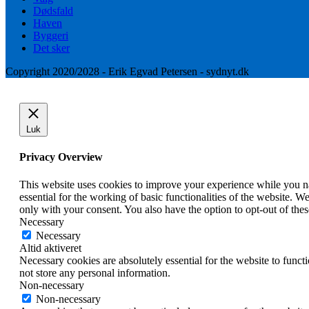
Dødsfald
Haven
Byggeri
Det sker
Copyright 2020/2028 - Erik Egvad Petersen - sydnyt.dk
Luk
Privacy Overview
This website uses cookies to improve your experience while you nav
essential for the working of basic functionalities of the website. 
only with your consent. You also have the option to opt-out of th
Necessary
Necessary
Altid aktiveret
Necessary cookies are absolutely essential for the website to funct
not store any personal information.
Non-necessary
Non-necessary