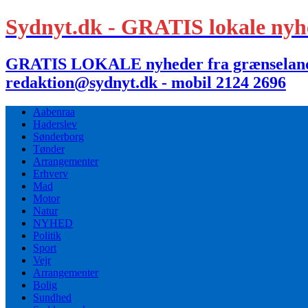
Sydnyt.dk - GRATIS lokale nyh
GRATIS LOKALE nyheder fra grænselandet,
redaktion@sydnyt.dk - mobil 2124 2696
Aabenraa
Haderslev
Sønderborg
Tønder
Arrangementer
Erhverv
Mad
Motor
Natur
NYHED
Politik
Sport
Vejr
Arrangementer
Bolig
Sundhed