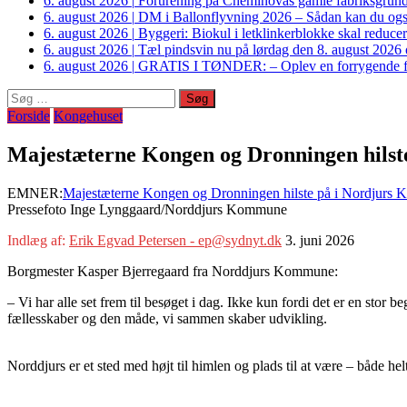
6. august 2026
|
Forurening på Cheminovas gamle fabriksgrund 
6. august 2026
|
DM i Ballonflyvning 2026 – Sådan kan du også s
6. august 2026
|
Byggeri: Biokul i letklinkerblokke skal reduce
6. august 2026
|
Tæl pindsvin nu på lørdag den 8. august 2026 o
6. august 2026
|
GRATIS I TØNDER: – Oplev en forrygende fo
Søg
efter:
Forside
Kongehuset
Majestæterne Kongen og Dronningen hilst
EMNER:
Majestæterne Kongen og Dronningen hilste på i Nordjurs
Pressefoto Inge Lynggaard/Norddjurs Kommune
Indlæg af:
Erik Egvad Petersen - ep@sydnyt.dk
3. juni 2026
Borgmester Kasper Bjerregaard fra Norddjurs Kommune:
– Vi har alle set frem til besøget i dag. Ikke kun fordi det er en stor
fællesskaber og den måde, vi sammen skaber udvikling.
Norddjurs er et sted med højt til himlen og plads til at være – både hel