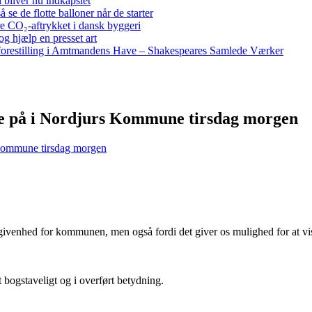
bliver nu indkapslet
e de flotte balloner når de starter
re CO₂-aftrykket i dansk byggeri
g hjælp en presset art
restilling i Amtmandens Have – Shakespeares Samlede Værker
e på i Nordjurs Kommune tirsdag morgen
 Kommune tirsdag morgen
 begivenhed for kommunen, men også fordi det giver os mulighed for at vis
t bogstaveligt og i overført betydning.