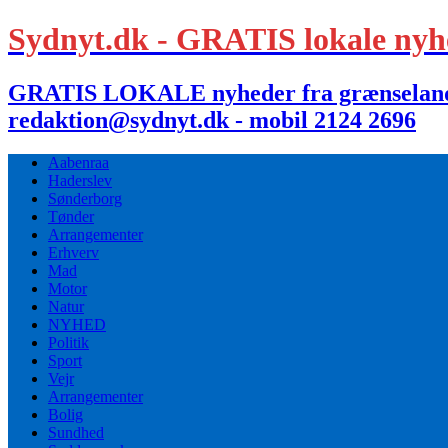
Sydnyt.dk - GRATIS lokale nyh
GRATIS LOKALE nyheder fra grænselandet,
redaktion@sydnyt.dk - mobil 2124 2696
Aabenraa
Haderslev
Sønderborg
Tønder
Arrangementer
Erhverv
Mad
Motor
Natur
NYHED
Politik
Sport
Vejr
Arrangementer
Bolig
Sundhed