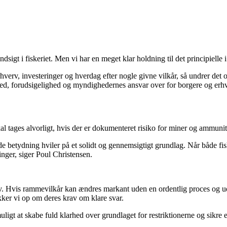
 indsigt i fiskeriet. Men vi har en meget klar holdning til det principiell
verv, investeringer og hverdag efter nogle givne vilkår, så undrer det
ed, forudsigelighed og myndighedernes ansvar over for borgere og erhv
kal tages alvorligt, hvis der er dokumenteret risiko for miner og ammun
e betydning hviler på et solidt og gennemsigtigt grundlag. Når både fisk
inger, siger Poul Christensen.
v. Hvis rammevilkår kan ændres markant uden en ordentlig proces og ude
akker vi op om deres krav om klare svar.
uligt at skabe fuld klarhed over grundlaget for restriktionerne og sikre 