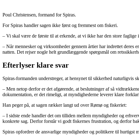
Poul Christensen, formand for Spiras.
For Spiras handler sagen ikke først og fremmest om fiskeri.
– Vi skal være de første til at erkende, at vi ikke har den store faglige
– Når mennesker og virksomheder gennem årtier har indrettet deres erh
natten. Det rejser nogle helt grundlæggende spørgsmål om retssikkerh
Efterlyser klare svar
Spiras-formanden understreger, at hensynet til sikkerhed naturligvis s
– Men netop derfor er det afgørende, at beslutninger af så vidtrækkend
dokumentation, er det rimeligt, at myndighederne leverer klare forklar
Han peger på, at sagen rækker langt ud over Rømø og fiskeriet:
– I sidste ende handler det om tilliden mellem myndigheder og erhver
konkrete sag. Derfor forstår vi godt fiskernes frustration, og derfor b
Spiras opfordrer de ansvarlige myndigheder og politikere til hurtigst m