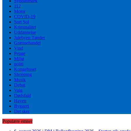
Syddanmark
112
Motor
COVID-19
Sort Sol
Kriminalitet
Uddannelse
Julebyen Tønder
Grænsehandel
Vind
Penge
Miljø
politi
Kongehuset
Shopping
Musik
Debat
Valg
Dødsfald
Haven
Byggeri
Det sker
Populære emner