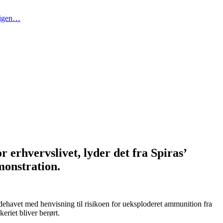
t igen…
r erhvervslivet, lyder det fra Spiras’
monstration.
havet med henvisning til risikoen for ueksploderet ammunition fra
eriet bliver berørt.