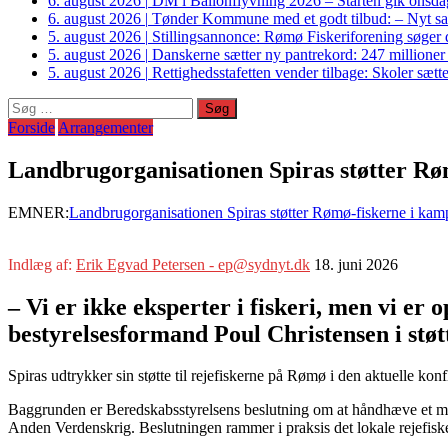
6. august 2026
|
DM i Ballonflyvning 2026 – Starten gik onsdag
6. august 2026
|
Tønder Kommune med et godt tilbud: – Nyt sam
5. august 2026
|
Stillingsannonce: Rømø Fiskeriforening søger di
5. august 2026
|
Danskerne sætter ny pantrekord: 247 millioner
5. august 2026
|
Rettighedsstafetten vender tilbage: Skoler sætter
Søg
efter:
Forside
Arrangementer
Landbrugorganisationen Spiras støtter Rø
EMNER:
Landbrugorganisationen Spiras støtter Rømø-fiskerne i kamp
Indlæg af:
Erik Egvad Petersen - ep@sydnyt.dk
18. juni 2026
– Vi er ikke eksperter i fiskeri, men vi er 
bestyrelsesformand Poul Christensen i støt
Spiras udtrykker sin støtte til rejefiskerne på Rømø i den aktuelle konf
Baggrunden er Beredskabsstyrelsens beslutning om at håndhæve et ma
Anden Verdenskrig. Beslutningen rammer i praksis det lokale rejefisker