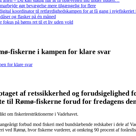
 aften – Du kan stadig når at få oplevelsen ind under huden…
arbejde gør bevægelse mere tilgængelig for flere
gital koordinator til retfærdighedskampen for at få gang i rejefiskerie
 dåser og flasker på én måned
 fokus på børns ret til et liv uden vold
mø-fiskerne i kampen for klare svar
en for klare svar
optaget af retssikkerhed og forudsigelighed fo
te til Rømø-fiskerne forud for fredagens de
likt om fiskerirestriktionerne i Vadehavet.
ngeårigt forbud mod fiskeri med bundslæbende redskaber i dele af Vade
i ved Rømø, hvor fiskerne vurderer, at omkring 90 procent af forårsfisk