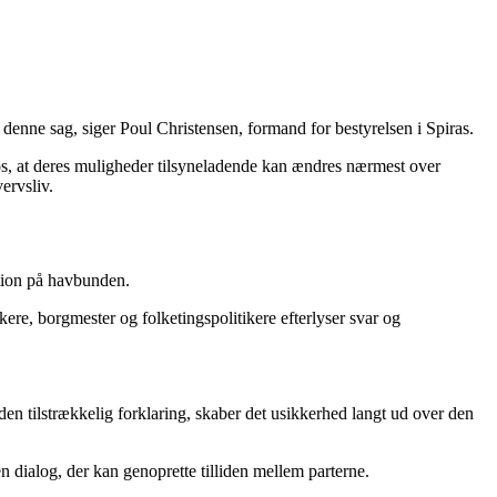
e i denne sag, siger Poul Christensen, formand for bestyrelsen i Spiras.
 os, at deres muligheder tilsyneladende kan ændres nærmest over
ervsliv.
ition på havbunden.
ere, borgmester og folketingspolitikere efterlyser svar og
n tilstrækkelig forklaring, skaber det usikkerhed langt ud over den
en dialog, der kan genoprette tilliden mellem parterne.