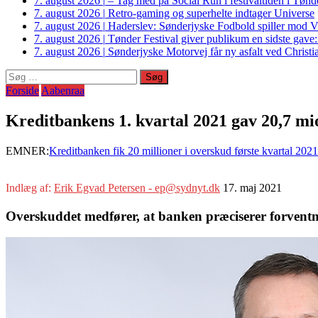
7. august 2026
|
– Tag med på Social Run i festivaltiden i Tø
7. august 2026
|
Retro-gaming og superhelte indtager Universe
7. august 2026
|
Haderslev: Sønderjyske Fodbold spiller mod V
7. august 2026
|
Tønder Festival giver publikum en sidste gave
7. august 2026
|
Sønderjyske Motorvej får ny asfalt ved Christi
Søg
efter:
Forside
Aabenraa
Kreditbankens 1. kvartal 2021 gav 20,7 mio
EMNER:
Kreditbanken fik 20 millioner i overskud første kvartal 2021
Indlæg af:
Erik Egvad Petersen - ep@sydnyt.dk
17. maj 2021
Overskuddet medfører, at banken præciserer forventninge