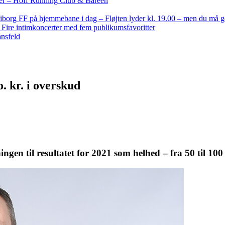
nder – Hoff Running Club & Bareen
iborg FF på hjemmebane i dag – Fløjten lyder kl. 19.00 – men du må 
: Fire intimkoncerter med fem publikumsfavoritter
ansfeld
. kr. i overskud
n til resultatet for 2021 som helhed – fra 50 til 100 mi