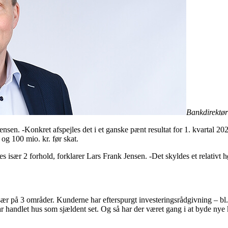
Bankdirektør
nsen. -Konkret afspejles det i et ganske pænt resultat for 1. kvartal 20
og 100 mio. kr. før skat.
es især 2 forhold, forklarer Lars Frank Jensen. -Det skyldes et relativt h
-Især på 3 områder. Kunderne har efterspurgt investeringsrådgivning – bl.a
har handlet hus som sjældent set. Og så har der været gang i at byde n