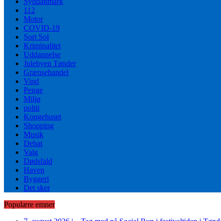
Syddanmark
112
Motor
COVID-19
Sort Sol
Kriminalitet
Uddannelse
Julebyen Tønder
Grænsehandel
Vind
Penge
Miljø
politi
Kongehuset
Shopping
Musik
Debat
Valg
Dødsfald
Haven
Byggeri
Det sker
Populære emner