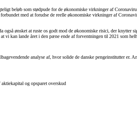
gteligt beløb som stødpude for de økonomiske virkninger af Coronaviru
ed forbundet med at forudse de reelle økonomiske virkninger af Coronaviru
da også ønsket at ruste os godt mod de økonomiske risici, der knytter si
 at vi kan lande året i den pæne ende af forventningen til 2021 som helhe
ilbagevendende analyse af, hvor solide de danske pengeinstitutter er. An
f aktiekapital og opsparet overskud