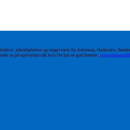
delslivet, arbejdspladser og meget mere fra Aabenraa, Haderslev, Sønd
ontakt os på ep@sydnyt.dk hvis Du har en god historie.
persondatapolit