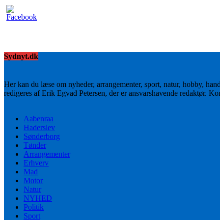
Sydnyt.dk
Her kan du læse om nyheder, arrangementer, sport, natur, hobby, han
redigeres af Erik Egvad Petersen, der er ansvarshavende redaktør. K
Aabenraa
Haderslev
Sønderborg
Tønder
Arrangementer
Erhverv
Mad
Motor
Natur
NYHED
Politik
Sport