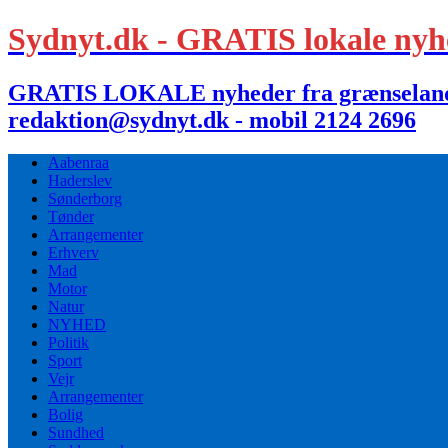
Sydnyt.dk - GRATIS lokale nyh
GRATIS LOKALE nyheder fra grænselandet,
redaktion@sydnyt.dk - mobil 2124 2696
Aabenraa
Haderslev
Sønderborg
Tønder
Arrangementer
Erhverv
Mad
Motor
Natur
NYHED
Politik
Sport
Vejr
Arrangementer
Bolig
Sundhed