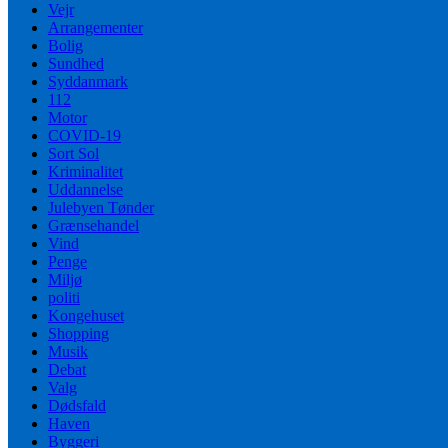
Vejr
Arrangementer
Bolig
Sundhed
Syddanmark
112
Motor
COVID-19
Sort Sol
Kriminalitet
Uddannelse
Julebyen Tønder
Grænsehandel
Vind
Penge
Miljø
politi
Kongehuset
Shopping
Musik
Debat
Valg
Dødsfald
Haven
Byggeri