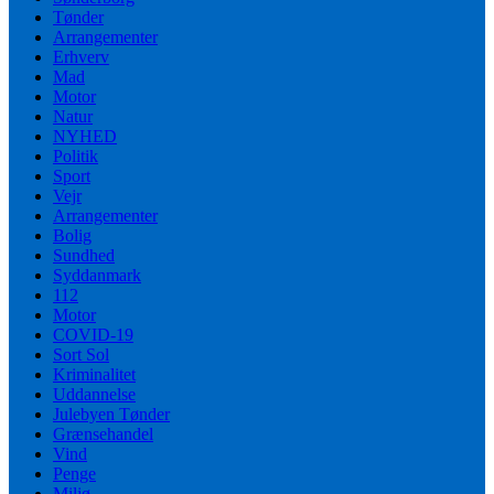
Tønder
Arrangementer
Erhverv
Mad
Motor
Natur
NYHED
Politik
Sport
Vejr
Arrangementer
Bolig
Sundhed
Syddanmark
112
Motor
COVID-19
Sort Sol
Kriminalitet
Uddannelse
Julebyen Tønder
Grænsehandel
Vind
Penge
Miljø