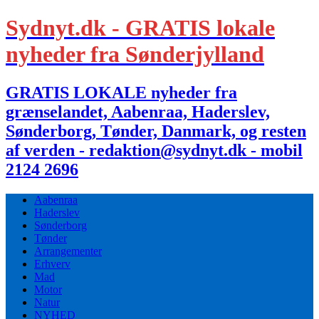
Sydnyt.dk - GRATIS lokale
nyheder fra Sønderjylland
GRATIS LOKALE nyheder fra
grænselandet, Aabenraa, Haderslev,
Sønderborg, Tønder, Danmark, og resten
af verden - redaktion@sydnyt.dk - mobil
2124 2696
Aabenraa
Haderslev
Sønderborg
Tønder
Arrangementer
Erhverv
Mad
Motor
Natur
NYHED