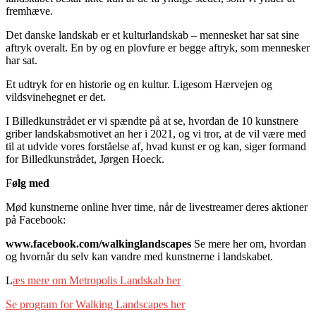
fremhæve.
Det danske landskab er et kulturlandskab – mennesket har sat sine
aftryk overalt. En by og en plovfure er begge aftryk, som mennesker
har sat.
Et udtryk for en historie og en kultur. Ligesom Hærvejen og
vildsvinehegnet er det.
I Billedkunstrådet er vi spændte på at se, hvordan de 10 kunstnere
griber landskabsmotivet an her i 2021, og vi tror, at de vil være med
til at udvide vores forståelse af, hvad kunst er og kan, siger formand
for Billedkunstrådet, Jørgen Hoeck.
F
ølg med
Mød kunstnerne online hver time, når de livestreamer deres aktioner
på Facebook:
www.facebook.com/walkinglandscapes
Se mere her om, hvordan
og hvornår du selv kan vandre med kunstnerne i landskabet.
L
æs mere om Metropolis Landskab her
Se program for Walking Landscapes her