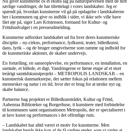
Nu giver kunstnerne os et ekstra lag på naturoplevelsen med de helt
særlige vandringer, de har tilrettelagt i vores landskaber. Jeg er
spændt på, hvordan kunstnerne vil gå på opdagelse i landskaberne
her i kommunen og give os indblik i sider, vi ikke selv ville have
fået øje på, siger Lars Kristensen, formand for Kultur- og
Fritidsudvalget i en presseudmelding.
Kunstnerne udforsker landskabet ud fra hver deres kunstneriske
disciplin – ny-cirkus, performance, lydkunst, teater, billedkunst,
dans, lyrik – og de bruger omgivelserne som ramme og indhold for
de kunstneriske aktioner, de skaber undervejs.
En fortælling, en sanseoplevelse, en performance, en installation, en
samtale, et billede, et digt. Vandringerne er første etape af et stort
treårigt samtidskunstprojekt – METROPOLIS LANDSKAB – en
kunstnerisk danmarksrejse, der sætter fokus på relationen mellem
mennesker og natur i en tid, hvor der er brug for at tænke nyt og
skabe balance.
Partnerne bag projektet er Billedkunstrådet, Kultur og Fritid,
Aabenraa Biblioteker og Borgerhuse, ti kunstnere med forbindelse
til kommunen samt organisationen Metropolis, der er specialiseret i
at lave kunst og performances i det offentlige rum.
– Landskabet har altid været et motiv for kunstnerne. Men
landskabet består ikke kun af de få yndige steder, som vi ynder at