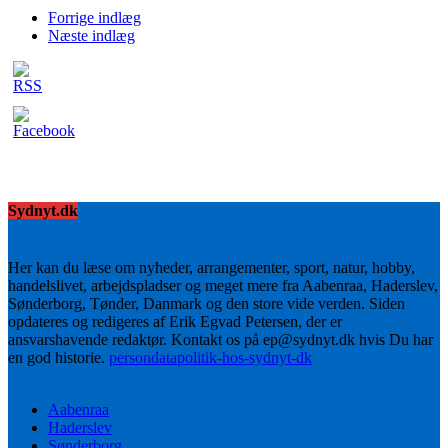
Forrige indlæg
Næste indlæg
Sydnyt.dk
Her kan du læse om nyheder, arrangementer, sport, natur, hobby,
handelslivet, arbejdspladser og meget mere fra Aabenraa, Haderslev,
Sønderborg, Tønder, Danmark og den store vide verden. Siden
opdateres og redigeres af Erik Egvad Petersen, der er
ansvarshavende redaktør. Kontakt os på ep@sydnyt.dk hvis Du har
en god historie.
persondatapolitik-hos-sydnyt-dk
Aabenraa
Haderslev
Sønderborg