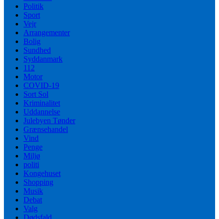
Politik
Sport
Vejr
Arrangementer
Bolig
Sundhed
Syddanmark
112
Motor
COVID-19
Sort Sol
Kriminalitet
Uddannelse
Julebyen Tønder
Grænsehandel
Vind
Penge
Miljø
politi
Kongehuset
Shopping
Musik
Debat
Valg
Dødsfald