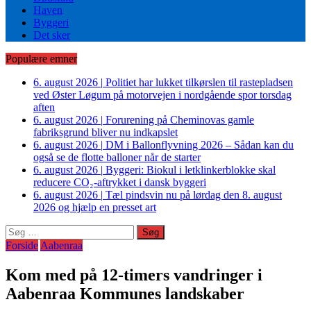
Haven
Byggeri
Det sker
Populære emner
6. august 2026
|
Politiet har lukket tilkørslen til rastepladsen
ved Øster Løgum på motorvejen i nordgående spor torsdag
aften
6. august 2026
|
Forurening på Cheminovas gamle
fabriksgrund bliver nu indkapslet
6. august 2026
|
DM i Ballonflyvning 2026 – Sådan kan du
også se de flotte balloner når de starter
6. august 2026
|
Byggeri: Biokul i letklinkerblokke skal
reducere CO₂-aftrykket i dansk byggeri
6. august 2026
|
Tæl pindsvin nu på lørdag den 8. august
2026 og hjælp en presset art
Søg
efter:
Forside
Aabenraa
Kom med på 12-timers vandringer i
Aabenraa Kommunes landskaber