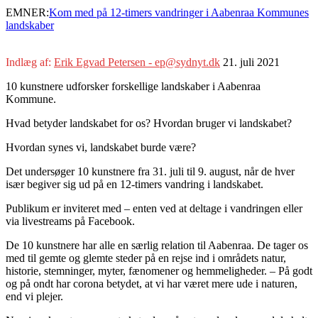
EMNER:
Kom med på 12-timers vandringer i Aabenraa Kommunes
landskaber
Indlæg af:
Erik Egvad Petersen - ep@sydnyt.dk
21. juli 2021
10 kunstnere udforsker forskellige landskaber i Aabenraa
Kommune.
Hvad betyder landskabet for os? Hvordan bruger vi landskabet?
Hvordan synes vi, landskabet burde være?
Det undersøger 10 kunstnere fra 31. juli til 9. august, når de hver
især begiver sig ud på en 12-timers vandring i landskabet.
Publikum er inviteret med – enten ved at deltage i vandringen eller
via livestreams på Facebook.
De 10 kunstnere har alle en særlig relation til Aabenraa. De tager os
med til gemte og glemte steder på en rejse ind i områdets natur,
historie, stemninger, myter, fænomener og hemmeligheder. – På godt
og på ondt har corona betydet, at vi har været mere ude i naturen,
end vi plejer.