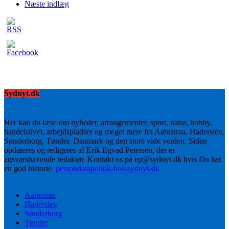
Næste indlæg
Sydnyt.dk
Her kan du læse om nyheder, arrangementer, sport, natur, hobby,
handelslivet, arbejdspladser og meget mere fra Aabenraa, Haderslev,
Sønderborg, Tønder, Danmark og den store vide verden. Siden
opdateres og redigeres af Erik Egvad Petersen, der er
ansvarshavende redaktør. Kontakt os på ep@sydnyt.dk hvis Du har
en god historie.
persondatapolitik-hos-sydnyt-dk
Aabenraa
Haderslev
Sønderborg
Tønder