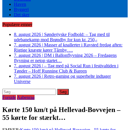
Haven
Byggeri
Det sker
Populære emner
8. august 2026
|
Sønderjyske Fodbold: – Tag med til
udebanekamp mod Brøndby for kun kr. 250,-
7. august 2026
|
Masser af knallerter i Ravsted fredag aften:
Rigtige knægte kører Tårnby….
7. august 2026
|
DM i Ballonflyvning 2026 – Fredagens
flyvning er netop startet…
7. august 2026
|
– Tag med på Social Run i festivaltiden i
Tønder – Hoff Running Club & Bareen
7. august 2026
|
Retro-gaming og superhelte indtager
Universe
Søg
efter:
Forside
Aabenraa
Kørte 150 km/t på Hellevad-Bovvejen –
55 kørte for stærkt…
EMNER:
Kørte 150 km/t på Hellevad-Bovvejen - 55 kørte for