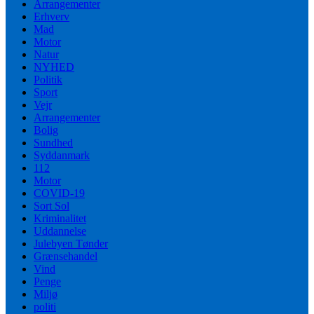
Arrangementer
Erhverv
Mad
Motor
Natur
NYHED
Politik
Sport
Vejr
Arrangementer
Bolig
Sundhed
Syddanmark
112
Motor
COVID-19
Sort Sol
Kriminalitet
Uddannelse
Julebyen Tønder
Grænsehandel
Vind
Penge
Miljø
politi