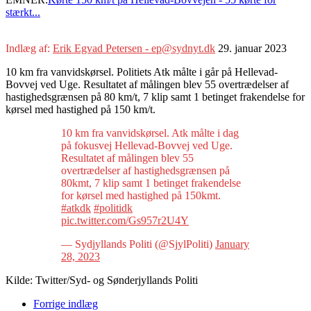
stærkt...
Indlæg af:
Erik Egvad Petersen - ep@sydnyt.dk
29. januar 2023
10 km fra vanvidskørsel. Politiets Atk målte i går på Hellevad-
Bovvej ved Uge. Resultatet af målingen blev 55 overtrædelser af
hastighedsgrænsen på 80 km/t, 7 klip samt 1 betinget frakendelse for
kørsel med hastighed på 150 km/t.
10 km fra vanvidskørsel. Atk målte i dag
på fokusvej Hellevad-Bovvej ved Uge.
Resultatet af målingen blev 55
overtrædelser af hastighedsgrænsen på
80kmt, 7 klip samt 1 betinget frakendelse
for kørsel med hastighed på 150kmt.
#atkdk
#politidk
pic.twitter.com/Gs957r2U4Y
— Sydjyllands Politi (@SjylPoliti)
January
28, 2023
Kilde: Twitter/Syd- og Sønderjyllands Politi
Forrige indlæg