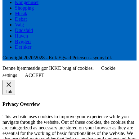
Kongehuset
Shopping
Musik
Debat
Valg
Dødsfald
Haven
Byggeri
Det sker
Copyright 2020/2028 - Erik Egvad Petersen - sydnyt.dk
Denne hjemmeside gør IKKE brug af cookies.
Cookie
settings
ACCEPT
Luk
Privacy Overview
This website uses cookies to improve your experience while you
navigate through the website. Out of these cookies, the cookies that
are categorized as necessary are stored on your browser as they are
essential for the working of basic functionalities of the website. We
also use third-party cookies that help us analyze and understand how