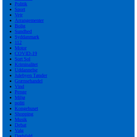
Politik
Sport
Vejr
Arrangementer
Bolig
Sundhed
Syddanmark
112
Motor
COVID-19
Sort Sol
Kriminalitet
Uddannelse
Julebyen Tønder
Grænsehandel
Vind
Penge
Miljø
politi
Kongehuset
Shopping
Musik
Debat
Valg
Dødsfald