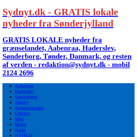
Sydnyt.dk - GRATIS lokale
nyheder fra Sønderjylland
GRATIS LOKALE nyheder fra
grænselandet, Aabenraa, Haderslev,
Sønderborg, Tønder, Danmark, og resten
af verden - redaktion@sydnyt.dk - mobil
2124 2696
Aabenraa
Haderslev
Sønderborg
Tønder
Arrangementer
Erhverv
Mad
Motor
Natur
NYHED