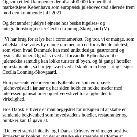
Og som et led i kampen er der afsat 400.000 kroner til at
markedsføre København som europæisk julehovedstad allerede frem
mod den kommende jul i 2021.
Og det tænder julelys i øjnene hos beskæftigelses- og
integrationsborgmester Cecilia Lonning-Skovgaard (V).
”Vi har brug for et lys her i coronamørket. Jeg tror, vi er mange, som
vil elske at se vores by danne rammen om en fortryllende julefest,
som viser, hvad Danmark kan med unikt design, gastronomi og
lysinstallationer. Og når vi ved at forvandle København til et
julemekka samtidig kan lokke turister til byen, og få gang i hoteller
og restauranter, så har jeg svært ved at skjule min begejstring”, siger
Cecilia Lonning-Skovgaard.
Hun præsenterede idéen om København som europæisk
julehovedstad i januar og har siden holdt en række møder med
interesseorganisationer og erhvervslivet for at gøre den til
virkelighed.
Hos Dansk Erhverv er man begejstret for udsigten til at skabe en
samlende begivenhed som hovedstadens hoteller, restauranter og
butikker kan få gavn af.
”Det er et stærkt initiativ, og i Dansk Erhverv er vi meget positive.
Projektet er konkret, og der er stærke eksisterende platforme at