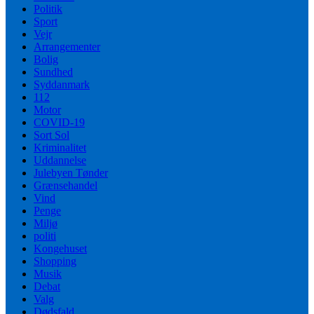
Politik
Sport
Vejr
Arrangementer
Bolig
Sundhed
Syddanmark
112
Motor
COVID-19
Sort Sol
Kriminalitet
Uddannelse
Julebyen Tønder
Grænsehandel
Vind
Penge
Miljø
politi
Kongehuset
Shopping
Musik
Debat
Valg
Dødsfald