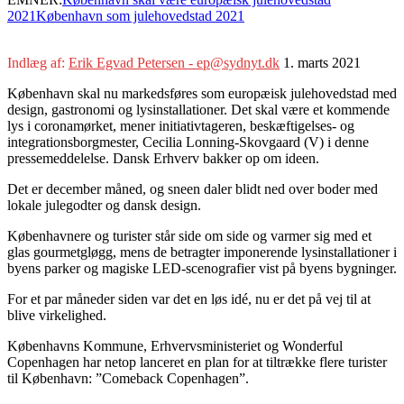
2021
København som julehovedstad 2021
Indlæg af:
Erik Egvad Petersen - ep@sydnyt.dk
1. marts 2021
København skal nu markedsføres som europæisk julehovedstad med
design, gastronomi og lysinstallationer. Det skal være et kommende
lys i coronamørket, mener initiativtageren, beskæftigelses- og
integrationsborgmester, Cecilia Lonning-Skovgaard (V) i denne
pressemeddelelse. Dansk Erhverv bakker op om ideen.
Det er december måned, og sneen daler blidt ned over boder med
lokale julegodter og dansk design.
Københavnere og turister står side om side og varmer sig med et
glas gourmetgløgg, mens de betragter imponerende lysinstallationer i
byens parker og magiske LED-scenografier vist på byens bygninger.
For et par måneder siden var det en løs idé, nu er det på vej til at
blive virkelighed.
Københavns Kommune, Erhvervsministeriet og Wonderful
Copenhagen har netop lanceret en plan for at tiltrække flere turister
til København: ”Comeback Copenhagen”.