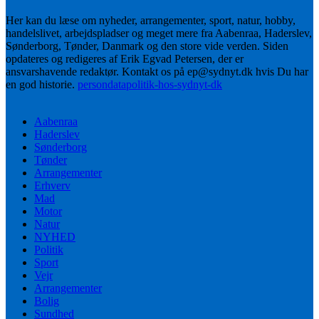
Her kan du læse om nyheder, arrangementer, sport, natur, hobby,
handelslivet, arbejdspladser og meget mere fra Aabenraa, Haderslev,
Sønderborg, Tønder, Danmark og den store vide verden. Siden
opdateres og redigeres af Erik Egvad Petersen, der er
ansvarshavende redaktør. Kontakt os på ep@sydnyt.dk hvis Du har
en god historie.
persondatapolitik-hos-sydnyt-dk
Aabenraa
Haderslev
Sønderborg
Tønder
Arrangementer
Erhverv
Mad
Motor
Natur
NYHED
Politik
Sport
Vejr
Arrangementer
Bolig
Sundhed