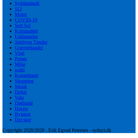
Syddanmark
112
Motor
COVID-19
Sort Sol
Kriminalitet
Uddannelse
Julebyen Tønder
Grænsehandel
Vind
Penge
Miljø
politi
Kongehuset
Shopping
Musik
Debat
Valg
Dødsfald
Haven
Byggeri
Det sker
Copyright 2020/2028 - Erik Egvad Petersen - sydnyt.dk