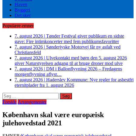
Haven
Byggeri
Det sker
Populære emner
7. august 2026
|
Tønder Festival giver publikum en sidste
gave: Fire intimkoncerter med fem publikumsfavoritter
7. august 2026
|
Sønderjyske Motorvej får ny asfalt ved
Christiansfeld
7. august 2026
|
Ulvekontakt med børn den 5. august 2026
giver Naturstyrelsen adgang til at bruge droner mod ulve
7. august 2026
|
DM i Ballonflyvning 2026 – Fredagens
morgenflyvning aflyst…
7. august 2026
|
Haderslev Kommune: Nye regler for asbestfri
eternitplader fra 1. august 2026
Søg
efter:
Forside
Arrangementer
København skal være europæisk
julehovedstad 2021
EMNER:
København skal være europæisk julehovedstad