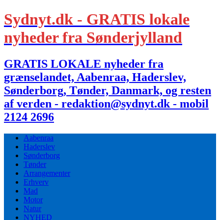
Sydnyt.dk - GRATIS lokale
nyheder fra Sønderjylland
GRATIS LOKALE nyheder fra
grænselandet, Aabenraa, Haderslev,
Sønderborg, Tønder, Danmark, og resten
af verden - redaktion@sydnyt.dk - mobil
2124 2696
Aabenraa
Haderslev
Sønderborg
Tønder
Arrangementer
Erhverv
Mad
Motor
Natur
NYHED