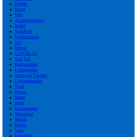
Politik
Sport
Vejr
Arrangementer
Bolig
Sundhed
Syddanmark
112
Motor
COVID-19
Sort Sol
Kriminalitet
Uddannelse
Julebyen Tønder
Grænsehandel
Vind
Penge
Miljø
politi
Kongehuset
Shopping
Musik
Debat
Valg
Dødsfald