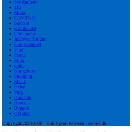
Syddanmark
112
Motor
COVID-19
Sort Sol
Kriminalitet
Uddannelse
Julebyen Tønder
Grænsehandel
Vind
Penge
Miljø
politi
Kongehuset
Shopping
Musik
Debat
Valg
Dødsfald
Haven
Byggeri
Det sker
Copyright 2020/2028 - Erik Egvad Petersen - sydnyt.dk