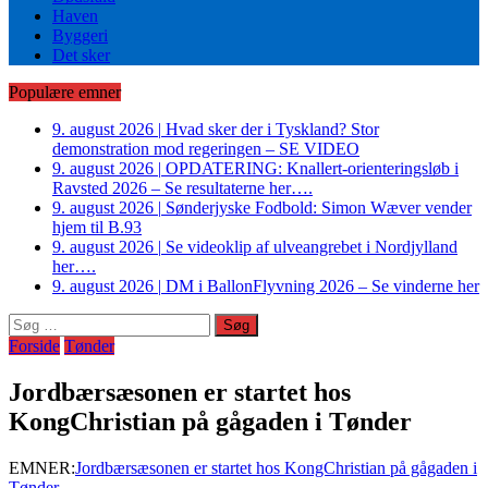
Haven
Byggeri
Det sker
Populære emner
9. august 2026
|
Hvad sker der i Tyskland? Stor
demonstration mod regeringen – SE VIDEO
9. august 2026
|
OPDATERING: Knallert-orienteringsløb i
Ravsted 2026 – Se resultaterne her….
9. august 2026
|
Sønderjyske Fodbold: Simon Wæver vender
hjem til B.93
9. august 2026
|
Se videoklip af ulveangrebet i Nordjylland
her….
9. august 2026
|
DM i BallonFlyvning 2026 – Se vinderne her
Søg
efter:
Forside
Tønder
Jordbærsæsonen er startet hos
KongChristian på gågaden i Tønder
EMNER:
Jordbærsæsonen er startet hos KongChristian på gågaden i
Tønder