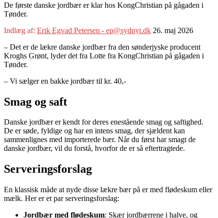
De første danske jordbær er klar hos KongChristian på gågaden i
Tønder.
Indlæg af:
Erik Egvad Petersen - ep@sydnyt.dk
26. maj 2026
– Det er de lækre danske jordbær fra den sønderjyske producent
Kroghs Grønt, lyder det fra Lotte fra KongChristian på gågaden i
Tønder.
– Vi sælger en bakke jordbær til kr. 40,-
Smag og saft
Danske jordbær er kendt for deres enestående smag og saftighed.
De er søde, fyldige og har en intens smag, der sjældent kan
sammenlignes med importerede bær. Når du først har smagt de
danske jordbær, vil du forstå, hvorfor de er så eftertragtede.
Serveringsforslag
En klassisk måde at nyde disse lækre bær på er med flødeskum eller
mælk. Her er et par serveringsforslag:
Jordbær med flødeskum
: Skær jordbærrene i halve, og