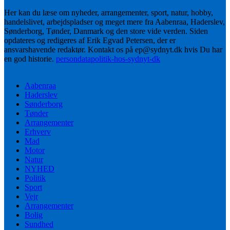
Her kan du læse om nyheder, arrangementer, sport, natur, hobby,
handelslivet, arbejdspladser og meget mere fra Aabenraa, Haderslev,
Sønderborg, Tønder, Danmark og den store vide verden. Siden
opdateres og redigeres af Erik Egvad Petersen, der er
ansvarshavende redaktør. Kontakt os på ep@sydnyt.dk hvis Du har
en god historie.
persondatapolitik-hos-sydnyt-dk
Aabenraa
Haderslev
Sønderborg
Tønder
Arrangementer
Erhverv
Mad
Motor
Natur
NYHED
Politik
Sport
Vejr
Arrangementer
Bolig
Sundhed