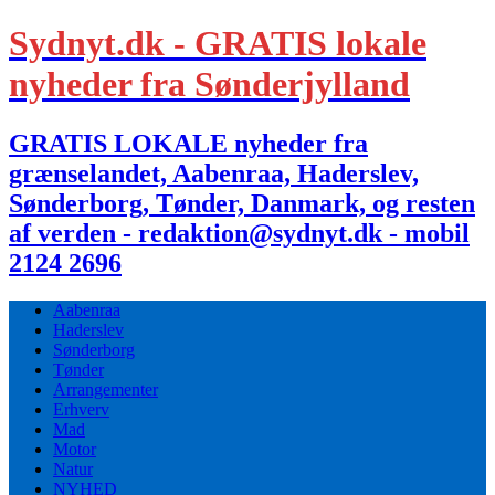
Sydnyt.dk - GRATIS lokale
nyheder fra Sønderjylland
GRATIS LOKALE nyheder fra
grænselandet, Aabenraa, Haderslev,
Sønderborg, Tønder, Danmark, og resten
af verden - redaktion@sydnyt.dk - mobil
2124 2696
Aabenraa
Haderslev
Sønderborg
Tønder
Arrangementer
Erhverv
Mad
Motor
Natur
NYHED