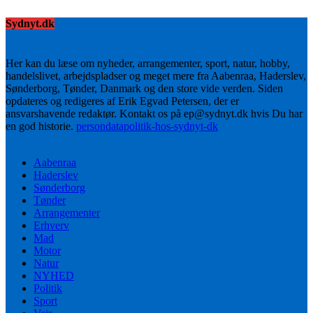
Sydnyt.dk
Her kan du læse om nyheder, arrangementer, sport, natur, hobby,
handelslivet, arbejdspladser og meget mere fra Aabenraa, Haderslev,
Sønderborg, Tønder, Danmark og den store vide verden. Siden
opdateres og redigeres af Erik Egvad Petersen, der er
ansvarshavende redaktør. Kontakt os på ep@sydnyt.dk hvis Du har
en god historie.
persondatapolitik-hos-sydnyt-dk
Aabenraa
Haderslev
Sønderborg
Tønder
Arrangementer
Erhverv
Mad
Motor
Natur
NYHED
Politik
Sport