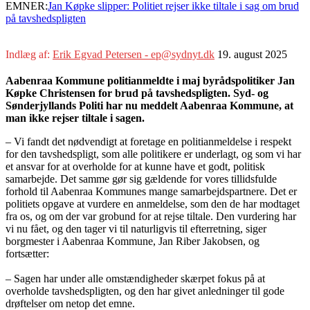
EMNER:
Jan Køpke slipper: Politiet rejser ikke tiltale i sag om brud
på tavshedspligten
Indlæg af:
Erik Egvad Petersen - ep@sydnyt.dk
19. august 2025
Aabenraa Kommune politianmeldte i maj byrådspolitiker Jan
Køpke Christensen for brud på tavshedspligten. Syd- og
Sønderjyllands Politi har nu meddelt Aabenraa Kommune, at
man ikke rejser tiltale i sagen.
– Vi fandt det nødvendigt at foretage en politianmeldelse i respekt
for den tavshedspligt, som alle politikere er underlagt, og som vi har
et ansvar for at overholde for at kunne have et godt, politisk
samarbejde. Det samme gør sig gældende for vores tillidsfulde
forhold til Aabenraa Kommunes mange samarbejdspartnere. Det er
politiets opgave at vurdere en anmeldelse, som den de har modtaget
fra os, og om der var grobund for at rejse tiltale. Den vurdering har
vi nu fået, og den tager vi til naturligvis til efterretning, siger
borgmester i Aabenraa Kommune, Jan Riber Jakobsen, og
fortsætter:
– Sagen har under alle omstændigheder skærpet fokus på at
overholde tavshedspligten, og den har givet anledninger til gode
drøftelser om netop det emne.