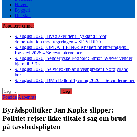
Haven
Byggeri
Det sker
Populære emner
9. august 2026
|
Hvad sker der i Tyskland? Stor
demonstration mod regeringen – SE VIDEO
9. august 2026
|
OPDATERING: Knallert-orienteringsløb i
Ravsted 2026 – Se resultaterne her….
9. august 2026
|
Sønderjyske Fodbold: Simon Wæver vender
hjem til B.93
9. august 2026
|
Se videoklip af ulveangrebet i Nordjylland
her….
9. august 2026
|
DM i BallonFlyvning 2026 – Se vinderne her
Søg
efter:
Forside
Aabenraa
Byrådspolitiker Jan Køpke slipper:
Politiet rejser ikke tiltale i sag om brud
på tavshedspligten