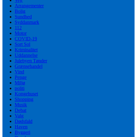
Vejr
Arrangementer
Bolig
Sundhed
Syddanmark
112
Motor
COVID-19
Sort Sol
Kriminalitet
Uddannelse
Julebyen Tønder
Grænsehandel
Vind
Penge
Miljø
politi
Kongehuset
Shopping
Musik
Debat
Valg
Dødsfald
Haven
Byggeri