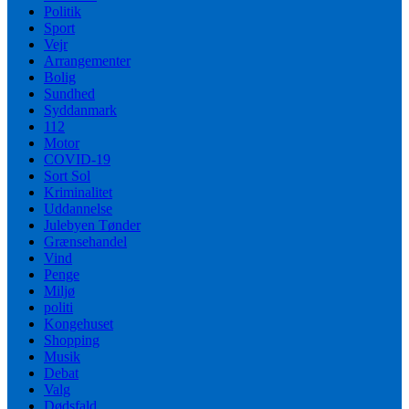
Politik
Sport
Vejr
Arrangementer
Bolig
Sundhed
Syddanmark
112
Motor
COVID-19
Sort Sol
Kriminalitet
Uddannelse
Julebyen Tønder
Grænsehandel
Vind
Penge
Miljø
politi
Kongehuset
Shopping
Musik
Debat
Valg
Dødsfald