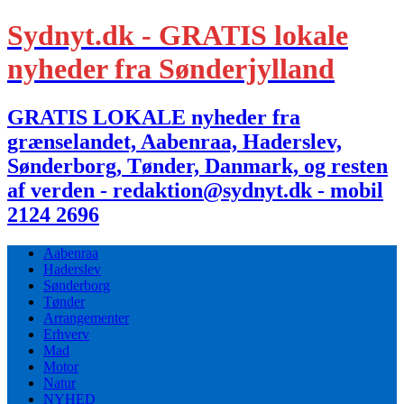
Sydnyt.dk - GRATIS lokale
nyheder fra Sønderjylland
GRATIS LOKALE nyheder fra
grænselandet, Aabenraa, Haderslev,
Sønderborg, Tønder, Danmark, og resten
af verden - redaktion@sydnyt.dk - mobil
2124 2696
Aabenraa
Haderslev
Sønderborg
Tønder
Arrangementer
Erhverv
Mad
Motor
Natur
NYHED