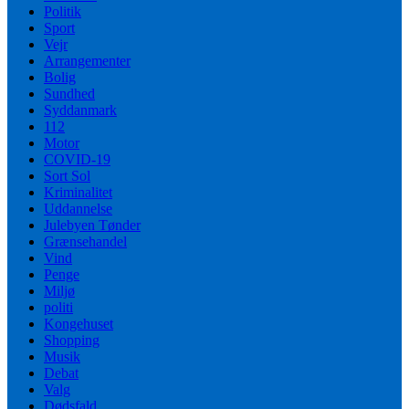
Politik
Sport
Vejr
Arrangementer
Bolig
Sundhed
Syddanmark
112
Motor
COVID-19
Sort Sol
Kriminalitet
Uddannelse
Julebyen Tønder
Grænsehandel
Vind
Penge
Miljø
politi
Kongehuset
Shopping
Musik
Debat
Valg
Dødsfald