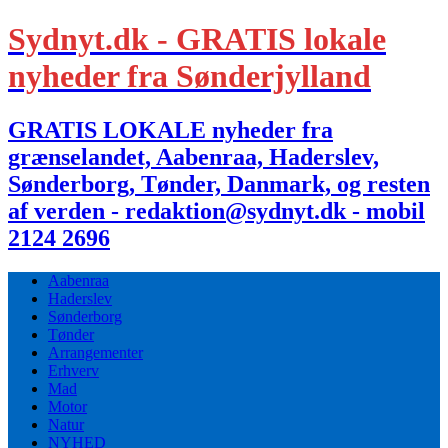
Sydnyt.dk - GRATIS lokale
nyheder fra Sønderjylland
GRATIS LOKALE nyheder fra
grænselandet, Aabenraa, Haderslev,
Sønderborg, Tønder, Danmark, og resten
af verden - redaktion@sydnyt.dk - mobil
2124 2696
Aabenraa
Haderslev
Sønderborg
Tønder
Arrangementer
Erhverv
Mad
Motor
Natur
NYHED