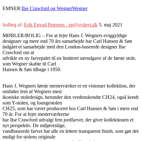
EMNER:
Ilse Crawford og Wegner
Wegner
Indlæg af:
Erik Egvad Petersen - ep@sydnyt.dk
5. maj 2021
MØBLER/BOLIG – For at fejre Hans J. Wegners eviggyldige
designarv og mere end 70 års samarbejde har Carl Hansen & Søn
indgået et samarbejde med den London-baserede designer Ilse
Crawford om at
udvikle en ny farvepalet til en limiteret særudgave af de første stole,
som Wegner skabte til Carl
Hansen & Søn tilbage i 1950.
Hans J. Wegners første mesterværker er en visionær kollektion, der
omfatter fem af Wegners mest
ikoniske stoledesign, herunder den verdenskendte CH24, også kendt
som Y-stolen, og loungestolen
CH25, som har været produceret hos Carl Hansen & Søn i mere end
70 år. For at fejre mesterværkerne
har Ilse Crawford udvalgt fem jordfarver, der giver kollektionen et
nyt perspektiv. De miljøvenlige,
vandbaserede farver har alle en lettere transparent finish, som gør det
muligt for stolens originale