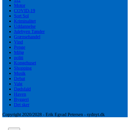
112
Motor
COVID-19
Sort Sol
Kriminalitet
Uddannelse
Julebyen Tønder
Grænsehandel
Vind
Penge
Miljø
politi
Kongehuset
Shopping
Musik
Debat
Valg
Dødsfald
Haven
Byggeri
Det sker
Copyright 2020/2028 - Erik Egvad Petersen - sydnyt.dk