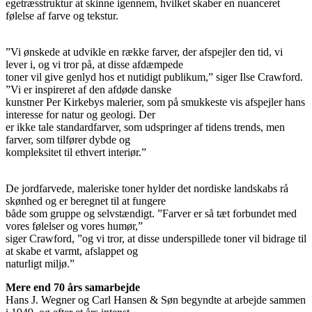
egetræsstruktur at skinne igennem, hvilket skaber en nuanceret
følelse af farve og tekstur.
”Vi ønskede at udvikle en række farver, der afspejler den tid, vi
lever i, og vi tror på, at disse afdæmpede
toner vil give genlyd hos et nutidigt publikum,” siger Ilse Crawford.
”Vi er inspireret af den afdøde danske
kunstner Per Kirkebys malerier, som på smukkeste vis afspejler hans
interesse for natur og geologi. Der
er ikke tale standardfarver, som udspringer af tidens trends, men
farver, som tilfører dybde og
kompleksitet til ethvert interiør.”
De jordfarvede, maleriske toner hylder det nordiske landskabs rå
skønhed og er beregnet til at fungere
både som gruppe og selvstændigt. ”Farver er så tæt forbundet med
vores følelser og vores humør,”
siger Crawford, ”og vi tror, at disse underspillede toner vil bidrage til
at skabe et varmt, afslappet og
naturligt miljø.”
Mere end 70 års samarbejde
Hans J. Wegner og Carl Hansen & Søn begyndte at arbejde sammen