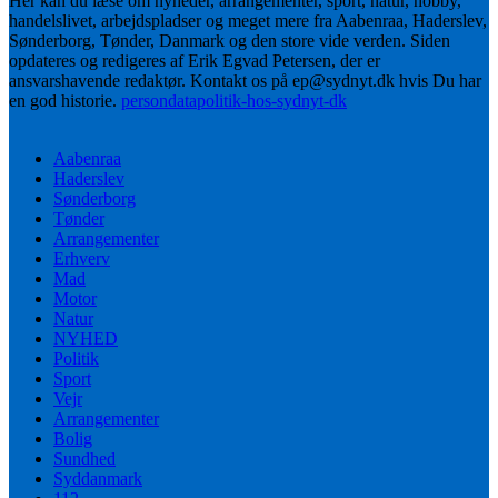
Her kan du læse om nyheder, arrangementer, sport, natur, hobby,
handelslivet, arbejdspladser og meget mere fra Aabenraa, Haderslev,
Sønderborg, Tønder, Danmark og den store vide verden. Siden
opdateres og redigeres af Erik Egvad Petersen, der er
ansvarshavende redaktør. Kontakt os på ep@sydnyt.dk hvis Du har
en god historie.
persondatapolitik-hos-sydnyt-dk
Aabenraa
Haderslev
Sønderborg
Tønder
Arrangementer
Erhverv
Mad
Motor
Natur
NYHED
Politik
Sport
Vejr
Arrangementer
Bolig
Sundhed
Syddanmark