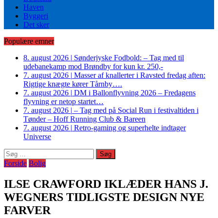
Haven
Byggeri
Det sker
Populære emner
8. august 2026
|
Sønderjyske Fodbold: – Tag med til
udebanekamp mod Brøndby for kun kr. 250,-
7. august 2026
|
Masser af knallerter i Ravsted fredag aften:
Rigtige knægte kører Tårnby….
7. august 2026
|
DM i Ballonflyvning 2026 – Fredagens
flyvning er netop startet…
7. august 2026
|
– Tag med på Social Run i festivaltiden i
Tønder – Hoff Running Club & Bareen
7. august 2026
|
Retro-gaming og superhelte indtager
Universe
Søg
efter:
Forside
Bolig
ILSE CRAWFORD IKLÆDER HANS J.
WEGNERS TIDLIGSTE DESIGN NYE
FARVER