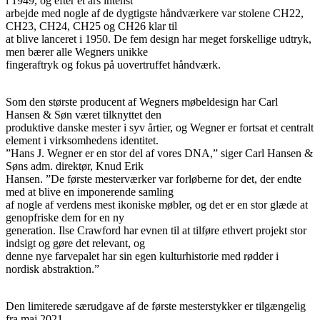
i 1949, og efter et års intenst
arbejde med nogle af de dygtigste håndværkere var stolene CH22,
CH23, CH24, CH25 og CH26 klar til
at blive lanceret i 1950. De fem design har meget forskellige udtryk,
men bærer alle Wegners unikke
fingeraftryk og fokus på uovertruffet håndværk.
Som den største producent af Wegners møbeldesign har Carl
Hansen & Søn været tilknyttet den
produktive danske mester i syv årtier, og Wegner er fortsat et centralt
element i virksomhedens identitet.
”Hans J. Wegner er en stor del af vores DNA,” siger Carl Hansen &
Søns adm. direktør, Knud Erik
Hansen. ”De første mesterværker var forløberne for det, der endte
med at blive en imponerende samling
af nogle af verdens mest ikoniske møbler, og det er en stor glæde at
genopfriske dem for en ny
generation. Ilse Crawford har evnen til at tilføre ethvert projekt stor
indsigt og gøre det relevant, og
denne nye farvepalet har sin egen kulturhistorie med rødder i
nordisk abstraktion.”
Den limiterede særudgave af de første mesterstykker er tilgængelig
fra maj 2021.