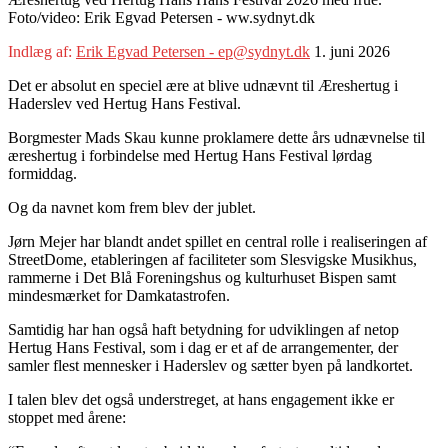
Foto/video: Erik Egvad Petersen - ww.sydnyt.dk
Indlæg af:
Erik Egvad Petersen - ep@sydnyt.dk
1. juni 2026
Det er absolut en speciel ære at blive udnævnt til Æreshertug i
Haderslev ved Hertug Hans Festival.
Borgmester Mads Skau kunne proklamere dette års udnævnelse til
æreshertug i forbindelse med Hertug Hans Festival lørdag
formiddag.
Og da navnet kom frem blev der jublet.
Jørn Mejer har blandt andet spillet en central rolle i realiseringen af
StreetDome, etableringen af faciliteter som Slesvigske Musikhus,
rammerne i Det Blå Foreningshus og kulturhuset Bispen samt
mindesmærket for Damkatastrofen.
Samtidig har han også haft betydning for udviklingen af netop
Hertug Hans Festival, som i dag er et af de arrangementer, der
samler flest mennesker i Haderslev og sætter byen på landkortet.
I talen blev det også understreget, at hans engagement ikke er
stoppet med årene: