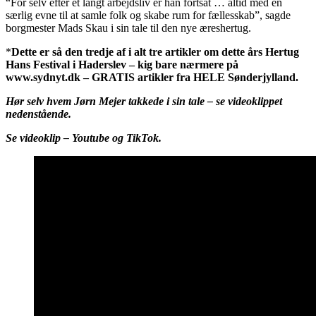
“For selv efter et langt arbejdsliv er han fortsat … altid med en
særlig evne til at samle folk og skabe rum for fællesskab”, sagde
borgmester Mads Skau i sin tale til den nye æreshertug.
*
Dette er så den tredje af i alt tre artikler om dette års Hertug
Hans Festival i Haderslev – kig bare nærmere på
www.sydnyt.dk – GRATIS artikler fra HELE Sønderjylland.
Hør selv hvem Jørn Mejer takkede i sin tale – se videoklippet
nedenstående.
Se videoklip – Youtube og TikTok.