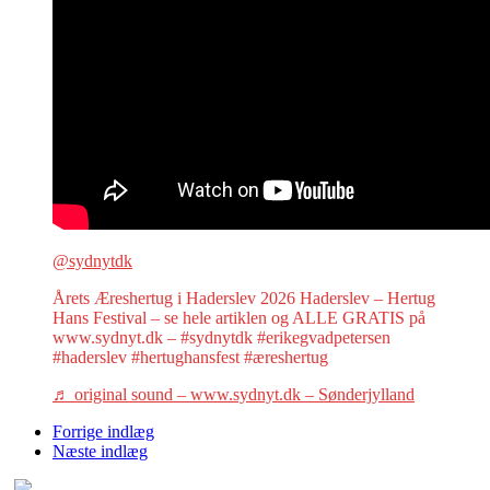
@sydnytdk
Årets Æreshertug i Haderslev 2026 Haderslev – Hertug
Hans Festival – se hele artiklen og ALLE GRATIS på
www.sydnyt.dk – #sydnytdk #erikegvadpetersen
#haderslev #hertughansfest #æreshertug
♬ original sound – www.sydnyt.dk – Sønderjylland
Forrige indlæg
Næste indlæg