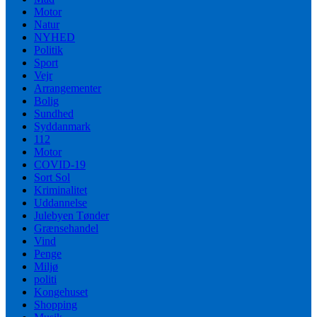
Motor
Natur
NYHED
Politik
Sport
Vejr
Arrangementer
Bolig
Sundhed
Syddanmark
112
Motor
COVID-19
Sort Sol
Kriminalitet
Uddannelse
Julebyen Tønder
Grænsehandel
Vind
Penge
Miljø
politi
Kongehuset
Shopping