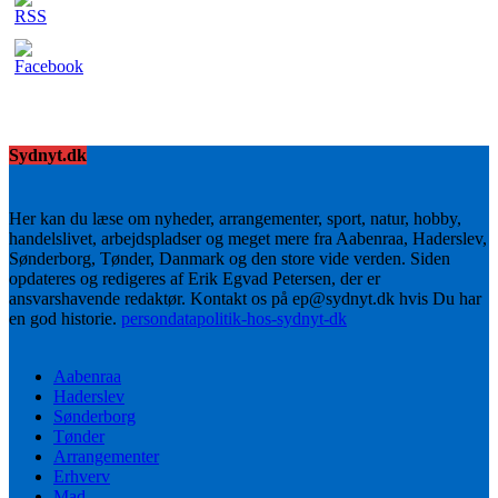
Sydnyt.dk
Her kan du læse om nyheder, arrangementer, sport, natur, hobby,
handelslivet, arbejdspladser og meget mere fra Aabenraa, Haderslev,
Sønderborg, Tønder, Danmark og den store vide verden. Siden
opdateres og redigeres af Erik Egvad Petersen, der er
ansvarshavende redaktør. Kontakt os på ep@sydnyt.dk hvis Du har
en god historie.
persondatapolitik-hos-sydnyt-dk
Aabenraa
Haderslev
Sønderborg
Tønder
Arrangementer
Erhverv
Mad