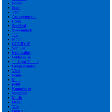
Politik
Sport
Vejr
Arrangementer
Bolig
Sundhed
Syddanmark
112
Motor
COVID-19
Sort Sol
Kriminalitet
Uddannelse
Julebyen Tønder
Grænsehandel
Vind
Penge
Miljø
politi
Kongehuset
Shopping
Musik
Debat
Valg
Dødsfald