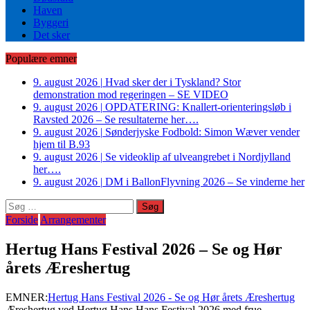
Haven
Byggeri
Det sker
Populære emner
9. august 2026
|
Hvad sker der i Tyskland? Stor
demonstration mod regeringen – SE VIDEO
9. august 2026
|
OPDATERING: Knallert-orienteringsløb i
Ravsted 2026 – Se resultaterne her….
9. august 2026
|
Sønderjyske Fodbold: Simon Wæver vender
hjem til B.93
9. august 2026
|
Se videoklip af ulveangrebet i Nordjylland
her….
9. august 2026
|
DM i BallonFlyvning 2026 – Se vinderne her
Søg
efter:
Forside
Arrangementer
Hertug Hans Festival 2026 – Se og Hør
årets Æreshertug
EMNER:
Hertug Hans Festival 2026 - Se og Hør årets Æreshertug
Æreshertug ved Hertug Hans Hans Festival 2026 med frue.