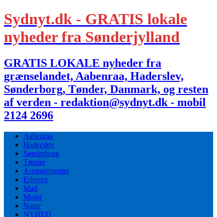
Sydnyt.dk - GRATIS lokale
nyheder fra Sønderjylland
GRATIS LOKALE nyheder fra
grænselandet, Aabenraa, Haderslev,
Sønderborg, Tønder, Danmark, og resten
af verden - redaktion@sydnyt.dk - mobil
2124 2696
Aabenraa
Haderslev
Sønderborg
Tønder
Arrangementer
Erhverv
Mad
Motor
Natur
NYHED