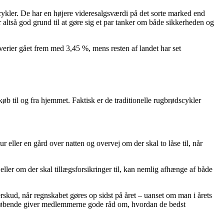
adcykler. De har en højere videresalgsværdi på det sorte marked end
 altså god grund til at gøre sig et par tanker om både sikkerheden og
yverier gået frem med 3,45 %, mens resten af landet har set
dkøb til og fra hjemmet. Faktisk er de traditionelle rugbrødscykler
r eller en gård over natten og overvej om der skal to låse til, når
ller om der skal tillægsforsikringer til, kan nemlig afhænge af både
skud, når regnskabet gøres op sidst på året – uanset om man i årets
ring løbende giver medlemmerne gode råd om, hvordan de bedst