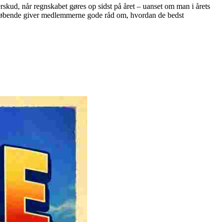
skud, når regnskabet gøres op sidst på året – uanset om man i årets
ring løbende giver medlemmerne gode råd om, hvordan de bedst