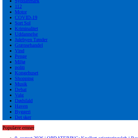
Syddanmark
112
Motor
COVID-19
Sort Sol
Kriminalitet
Uddannelse
Julebyen Tønder
Grænsehandel
Vind
Penge
Miljø
politi
Kongehuset
Shopping
Musik
Debat
Valg
Dødsfald
Haven
Byggeri
Det sker
Populære emner