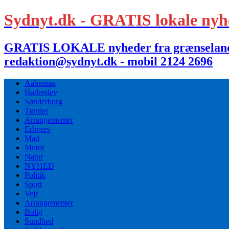
Sydnyt.dk - GRATIS lokale nyh
GRATIS LOKALE nyheder fra grænselandet,
redaktion@sydnyt.dk - mobil 2124 2696
Aabenraa
Haderslev
Sønderborg
Tønder
Arrangementer
Erhverv
Mad
Motor
Natur
NYHED
Politik
Sport
Vejr
Arrangementer
Bolig
Sundhed