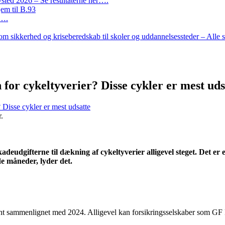
ted 2026 – Se resultaterne her….
em til B.93
r….
m sikkerhed og kriseberedskab til skoler og uddannelsessteder – Alle 
 for cykeltyverier? Disse cykler er mest uds
 Disse cykler er mest udsatte
.
adeudgifterne til dækning af cykeltyverier alligevel steget. Det er e
e måneder, lyder det.
t sammenlignet med 2024. Alligevel kan forsikringsselskaber som GF Fors