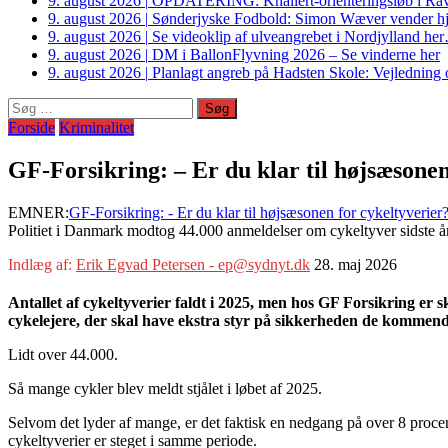
9. august 2026
|
OPDATERING: Knallert-orienteringsløb i Ravs
9. august 2026
|
Sønderjyske Fodbold: Simon Wæver vender hj
9. august 2026
|
Se videoklip af ulveangrebet i Nordjylland he
9. august 2026
|
DM i BallonFlyvning 2026 – Se vinderne her
9. august 2026
|
Planlagt angreb på Hadsten Skole: Vejledning o
Søg
efter:
Forside
Kriminalitet
GF-Forsikring: – Er du klar til højsæsonen
EMNER:
GF-Forsikring: - Er du klar til højsæsonen for cykeltyverier?
Politiet i Danmark modtog 44.000 anmeldelser om cykeltyver sidste år
Indlæg af:
Erik Egvad Petersen - ep@sydnyt.dk
28. maj 2026
Antallet af cykeltyverier faldt i 2025, men hos GF Forsikring er sk
cykelejere, der skal have ekstra styr på sikkerheden de kommend
Lidt over 44.000.
Så mange cykler blev meldt stjålet i løbet af 2025.
Selvom det lyder af mange, er det faktisk en nedgang på over 8 procen
cykeltyverier er steget i samme periode.