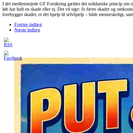
I det medlemsejede GF Forsikring gælder det solidariske princip om ov
løb har haft en skade eller ej. Det vil sige: Jo færre skader og omkos
forebygger skader, er det hjælp til selvhjælp – både menneskeligt, s
Forrige indlæg
Næste indlæg