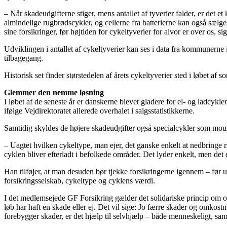
– Når skadeudgifterne stiger, mens antallet af tyverier falder, er det 
almindelige rugbrødscykler, og cellerne fra batterierne kan også sælge
sine forsikringer, før højtiden for cykeltyverier for alvor er over os,
Udviklingen i antallet af cykeltyverier kan ses i data fra kommunerne 
tilbagegang.
Historisk set finder størstedelen af årets cykeltyverier sted i løbet af 
Glemmer den nemme løsning
I løbet af de seneste år er danskerne blevet gladere for el- og ladcykle
ifølge Vejdirektoratet allerede overhalet i salgsstatistikkerne.
Samtidig skyldes de højere skadeudgifter også specialcykler som moun
– Uagtet hvilken cykeltype, man ejer, det ganske enkelt at nedbringe ri
cyklen bliver efterladt i befolkede områder. Det lyder enkelt, men de
Han tilføjer, at man desuden bør tjekke forsikringerne igennem – før u
forsikringsselskab, cykeltype og cyklens værdi.
I det medlemsejede GF Forsikring gælder det solidariske princip om ov
løb har haft en skade eller ej. Det vil sige: Jo færre skader og omkos
forebygger skader, er det hjælp til selvhjælp – både menneskeligt, 