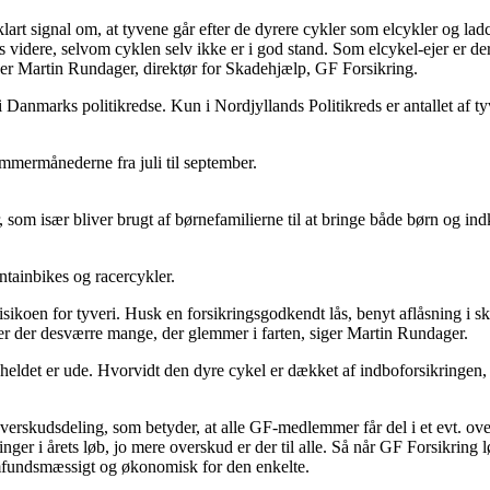
et klart signal om, at tyvene går efter de dyrere cykler som elcykler og l
s videre, selvom cyklen selv ikke er i god stand. Som elcykel-ejer er der
 siger Martin Rundager, direktør for Skadehjælp, GF Forsikring.
i Danmarks politikredse. Kun i Nordjyllands Politikreds er antallet af t
sommermånederne fra juli til september.
r, som især bliver brugt af børnefamilierne til at bringe både børn og in
tainbikes og racercykler.
sikoen for tyveri. Husk en forsikringsgodkendt lås, benyt aflåsning i sku
t er der desværre mange, der glemmer i farten, siger Martin Rundager.
heldet er ude. Hvorvidt den dyre cykel er dækket af indboforsikringen, e
erskudsdeling, som betyder, at alle GF-medlemmer får del i et evt. over
tninger i årets løb, jo mere overskud er der til alle. Så når GF Forsik
samfundsmæssigt og økonomisk for den enkelte.