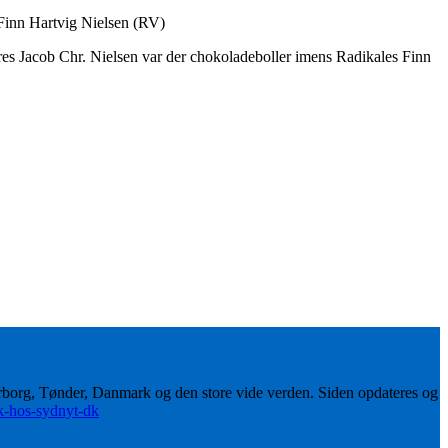
 Finn Hartvig Nielsen (RV)
tres Jacob Chr. Nielsen var der chokoladeboller imens Radikales Finn
erborg, Tønder, Danmark og den store vide verden. Siden opdateres og
ik-hos-sydnyt-dk