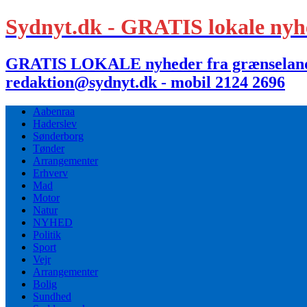
Sydnyt.dk - GRATIS lokale nyh
GRATIS LOKALE nyheder fra grænselandet,
redaktion@sydnyt.dk - mobil 2124 2696
Aabenraa
Haderslev
Sønderborg
Tønder
Arrangementer
Erhverv
Mad
Motor
Natur
NYHED
Politik
Sport
Vejr
Arrangementer
Bolig
Sundhed