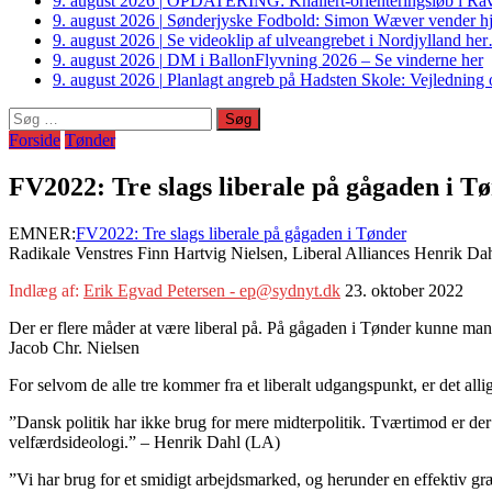
9. august 2026
|
OPDATERING: Knallert-orienteringsløb i Ravs
9. august 2026
|
Sønderjyske Fodbold: Simon Wæver vender hj
9. august 2026
|
Se videoklip af ulveangrebet i Nordjylland he
9. august 2026
|
DM i BallonFlyvning 2026 – Se vinderne her
9. august 2026
|
Planlagt angreb på Hadsten Skole: Vejledning o
Søg
efter:
Forside
Tønder
FV2022: Tre slags liberale på gågaden i T
EMNER:
FV2022: Tre slags liberale på gågaden i Tønder
Radikale Venstres Finn Hartvig Nielsen, Liberal Alliances Henrik Dah
Indlæg af:
Erik Egvad Petersen - ep@sydnyt.dk
23. oktober 2022
Der er flere måder at være liberal på. På gågaden i Tønder kunne man b
Jacob Chr. Nielsen
For selvom de alle tre kommer fra et liberalt udgangspunkt, er det allige
”Dansk politik har ikke brug for mere midterpolitik. Tværtimod er d
velfærdsideologi.” – Henrik Dahl (LA)
”Vi har brug for et smidigt arbejdsmarked, og herunder en effektiv g