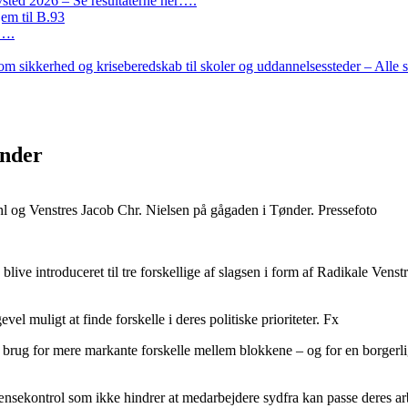
ted 2026 – Se resultaterne her….
em til B.93
r….
m sikkerhed og kriseberedskab til skoler og uddannelsessteder – Alle 
ønder
l og Venstres Jacob Chr. Nielsen på gågaden i Tønder. Pressefoto
live introduceret til tre forskellige af slagsen i form af Radikale Vens
vel muligt at finde forskelle i deres politiske prioriteter. Fx
er brug for mere markante forskelle mellem blokkene – og for en borger
rænsekontrol som ikke hindrer at medarbejdere sydfra kan passe deres 