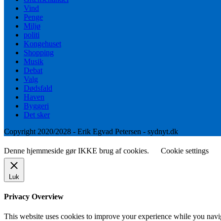
Vind
Penge
Miljø
politi
Kongehuset
Shopping
Musik
Debat
Valg
Dødsfald
Haven
Byggeri
Det sker
Copyright 2020/2028 - Erik Egvad Petersen - sydnyt.dk
Denne hjemmeside gør IKKE brug af cookies.
Cookie settings
Luk
Privacy Overview
This website uses cookies to improve your experience while you naviga