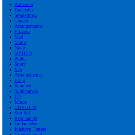
Aabenraa
Haderslev
Sønderborg
Tønder
Arrangementer
Erhverv
Mad
Motor
Natur
NYHED
Politik
Sport
Vejr
Arrangementer
Bolig
Sundhed
Syddanmark
112
Motor
COVID-19
Sort Sol
Kriminalitet
Uddannelse
Julebyen Tønder
Grænsehandel