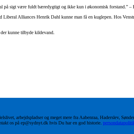
kal på sigt være fuldt bæredygtigt og ikke kun i økonomisk forstand.” –
. Ved Liberal Alliances Henrik Dahl kunne man få en kuglepen. Hos Vens
 der kunne tilbyde kildevand.
delslivet, arbejdspladser og meget mere fra Aabenraa, Haderslev, Sønd
ontakt os på ep@sydnyt.dk hvis Du har en god historie.
persondatapolit