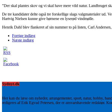
”Der skal plantes skov og vi skal have mere vild natur. Landbruget s
De tre kandidater delte også tre forskellige slags valgmaterialer ud
Hartvig Nielsen kunne give børnene en lyserød vindmølle.
Henrik Dahl blev flankeret af sin nummer to på listen, Carl Andersen,
Forrige indlæg
Næste indlæg
Sydnyt.dk
Her kan du læse om nyheder, arrangementer, sport, natur, hobby, han
redigeres af Erik Egvad Petersen, der er ansvarshavende redaktør. K