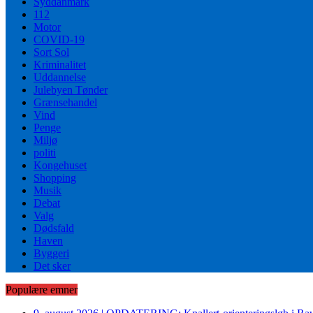
Syddanmark
112
Motor
COVID-19
Sort Sol
Kriminalitet
Uddannelse
Julebyen Tønder
Grænsehandel
Vind
Penge
Miljø
politi
Kongehuset
Shopping
Musik
Debat
Valg
Dødsfald
Haven
Byggeri
Det sker
Populære emner