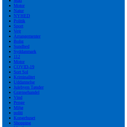
Mad
Motor
Natur
NYHED
Politik
Sport
Vejr
Arrangementer
Bolig
Sundhed
Syddanmark
112
Motor
COVID-19
Sort Sol
Kriminalitet
Uddannelse
Julebyen Tønder
Grænsehandel
Vind
Penge
Miljø
politi
Kongehuset
Shopping