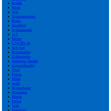
Politik
Sport
Vejr
Arrangementer
Bolig
Sundhed
Syddanmark
112
Motor
COVID-19
Sort Sol
Kriminalitet
Uddannelse
Julebyen Tønder
Grænsehandel
Vind
Penge
Miljø
politi
Kongehuset
Shopping
Musik
Debat
Valg
Dødsfald