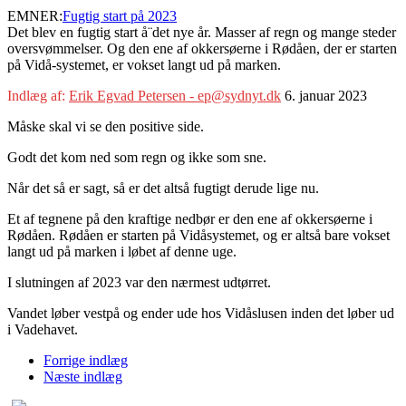
EMNER:
Fugtig start på 2023
Det blev en fugtig start å¨det nye år. Masser af regn og mange steder
oversvømmelser. Og den ene af okkersøerne i Rødåen, der er starten
på Vidå-systemet, er vokset langt ud på marken.
Indlæg af:
Erik Egvad Petersen - ep@sydnyt.dk
6. januar 2023
Måske skal vi se den positive side.
Godt det kom ned som regn og ikke som sne.
Når det så er sagt, så er det altså fugtigt derude lige nu.
Et af tegnene på den kraftige nedbør er den ene af okkersøerne i
Rødåen. Rødåen er starten på Vidåsystemet, og er altså bare vokset
langt ud på marken i løbet af denne uge.
I slutningen af 2023 var den nærmest udtørret.
Vandet løber vestpå og ender ude hos Vidåslusen inden det løber ud
i Vadehavet.
Forrige indlæg
Næste indlæg