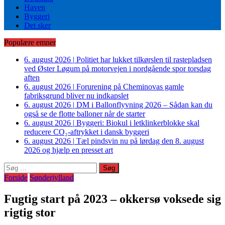
Haven
Byggeri
Det sker
Populære emner
6. august 2026
|
Politiet har lukket tilkørslen til rastepladsen
ved Øster Løgum på motorvejen i nordgående spor torsdag
aften
6. august 2026
|
Forurening på Cheminovas gamle
fabriksgrund bliver nu indkapslet
6. august 2026
|
DM i Ballonflyvning 2026 – Sådan kan du
også se de flotte balloner når de starter
6. august 2026
|
Byggeri: Biokul i letklinkerblokke skal
reducere CO₂-aftrykket i dansk byggeri
6. august 2026
|
Tæl pindsvin nu på lørdag den 8. august
2026 og hjælp en presset art
Søg
efter:
Forside
Sønderjylland
Fugtig start på 2023 – okkersø voksede sig
rigtig stor