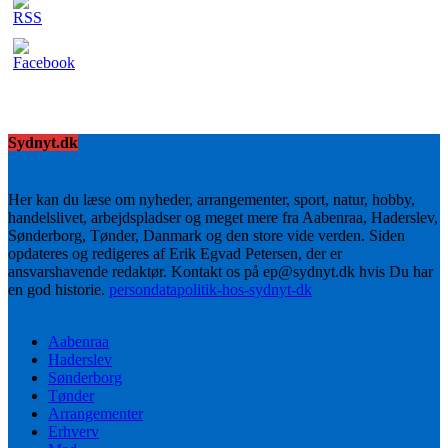
Sydnyt.dk
Her kan du læse om nyheder, arrangementer, sport, natur, hobby,
handelslivet, arbejdspladser og meget mere fra Aabenraa, Haderslev,
Sønderborg, Tønder, Danmark og den store vide verden. Siden
opdateres og redigeres af Erik Egvad Petersen, der er
ansvarshavende redaktør. Kontakt os på ep@sydnyt.dk hvis Du har
en god historie.
persondatapolitik-hos-sydnyt-dk
Aabenraa
Haderslev
Sønderborg
Tønder
Arrangementer
Erhverv