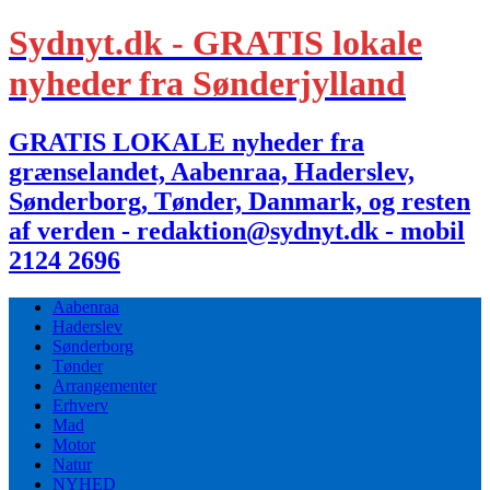
Sydnyt.dk - GRATIS lokale
nyheder fra Sønderjylland
GRATIS LOKALE nyheder fra
grænselandet, Aabenraa, Haderslev,
Sønderborg, Tønder, Danmark, og resten
af verden - redaktion@sydnyt.dk - mobil
2124 2696
Aabenraa
Haderslev
Sønderborg
Tønder
Arrangementer
Erhverv
Mad
Motor
Natur
NYHED