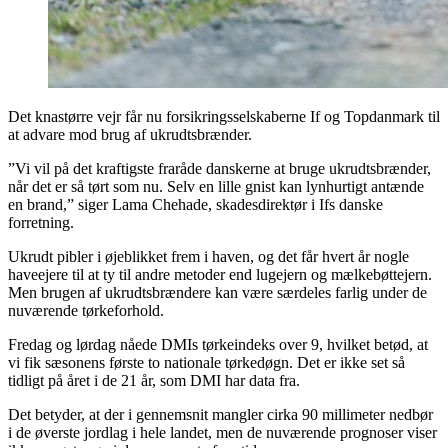
Det knastørre vejr får nu forsikringsselskaberne If og Topdanmark til
at advare mod brug af ukrudtsbrænder.
”Vi vil på det kraftigste fraråde danskerne at bruge ukrudtsbrænder,
når det er så tørt som nu. Selv en lille gnist kan lynhurtigt antænde
en brand,” siger Lama Chehade, skadesdirektør i Ifs danske
forretning.
Ukrudt pibler i øjeblikket frem i haven, og det får hvert år nogle
haveejere til at ty til andre metoder end lugejern og mælkebøttejern.
Men brugen af ukrudtsbrændere kan være særdeles farlig under de
nuværende tørkeforhold.
Fredag og lørdag nåede DMIs tørkeindeks over 9, hvilket betød, at
vi fik sæsonens første to nationale tørkedøgn. Det er ikke set så
tidligt på året i de 21 år, som DMI har data fra.
Det betyder, at der i gennemsnit mangler cirka 90 millimeter nedbør
i de øverste jordlag i hele landet, men de nuværende prognoser viser