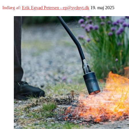
Indlæg af:
Erik Egvad Petersen - ep@sydnyt.dk
19. maj 2025