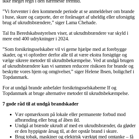
ikke meget regn i den nærmeste fremtid.
”Vi forventer i den kommende periode at se anmeldelser om brande
i huse, skure og carporte, der er forårsaget af uheldig eller uforsigtig
brug af ukrudtsbrændere,” siger Lama Chehade.
Tal fra Beredskabsstyrelsen viser, at ukrudtsbrændere var skyld i
mere end 400 udrykninger i 2024.
”Som forsikringsselskaber vil vi gerne hjælpe med at forebygge
skader, og vi opfordrer derfor alle til at være ekstra forsigtige og
vælge sikrere metoder til ukrudtsbekæmpelse. Ved at undgå brugen
af ukrudtsbrændere kan vi sammen reducere risikoen for brande og
beskytte vores hjem og omgivelser,” siger Helene Ibsen, boligchef i
Topdanmark.
For at undgå brande anbefaler forsikringsselskaberne If og
Topdanmark at bruge alternative metoder til ukrudtsbekæmpelse.
7 gode råd til at undgå brandskader
Vær opmærksom på lokale eller permanente forbud mod
afbrænding eller brug af åben ild.
Undgå at brænde ukrudt af med en ukrudtsbrænder, da gløder
er den hyppigste årsag til, at der opstår brand i skure.
Brug tobak, maskiner og elektrisk værktøj med omtanke – få