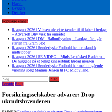
Haven
Byggeri
Det sker
Populære emner
8. august 2026
|
Voksen ulv viste tænder til til løber i fredags
– Advarsel! Bliv væk fra området
8. august 2026
|
DM i Ballonflyvning – Lørdag aften går
starten fra Gram Slot
8. august 2026
|
Sønderjyske Fodbold henter islandsk
midtstopper
8. august 2026
|
SE VIDEO – Mjøls Lystfiskeri Rødekro –
De huggede på et billigt kineserblink lørdag morgen
8. august 2026
|
Sønderjyske Fodbold har med omgående
virkning solgt Magnus Jensen til FC Midtjylland.
Søg
efter:
Forside
Bolig
Forsikringsselskaber advarer: Drop
ukrudtsbrænderen
EMNER:
Forsikringsselskaber advarer: Drop ukrudtsbrænderen