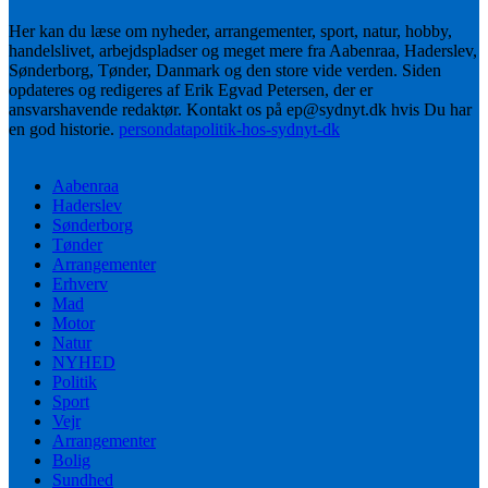
Her kan du læse om nyheder, arrangementer, sport, natur, hobby,
handelslivet, arbejdspladser og meget mere fra Aabenraa, Haderslev,
Sønderborg, Tønder, Danmark og den store vide verden. Siden
opdateres og redigeres af Erik Egvad Petersen, der er
ansvarshavende redaktør. Kontakt os på ep@sydnyt.dk hvis Du har
en god historie.
persondatapolitik-hos-sydnyt-dk
Aabenraa
Haderslev
Sønderborg
Tønder
Arrangementer
Erhverv
Mad
Motor
Natur
NYHED
Politik
Sport
Vejr
Arrangementer
Bolig
Sundhed