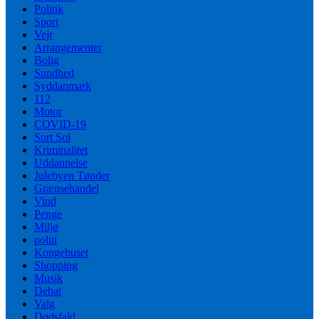
Politik
Sport
Vejr
Arrangementer
Bolig
Sundhed
Syddanmark
112
Motor
COVID-19
Sort Sol
Kriminalitet
Uddannelse
Julebyen Tønder
Grænsehandel
Vind
Penge
Miljø
politi
Kongehuset
Shopping
Musik
Debat
Valg
Dødsfald