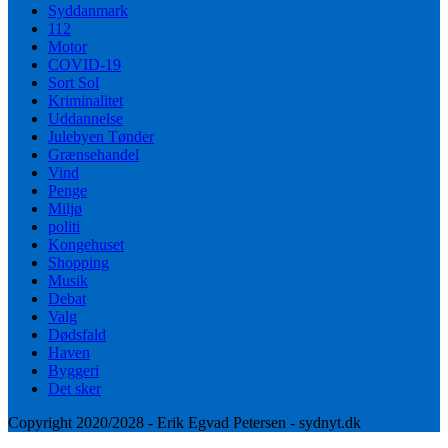
Syddanmark
112
Motor
COVID-19
Sort Sol
Kriminalitet
Uddannelse
Julebyen Tønder
Grænsehandel
Vind
Penge
Miljø
politi
Kongehuset
Shopping
Musik
Debat
Valg
Dødsfald
Haven
Byggeri
Det sker
Copyright 2020/2028 - Erik Egvad Petersen - sydnyt.dk