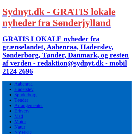
Sydnyt.dk - GRATIS lokale
nyheder fra Sønderjylland
GRATIS LOKALE nyheder fra
grænselandet, Aabenraa, Haderslev,
Sønderborg, Tønder, Danmark, og resten
af verden - redaktion@sydnyt.dk - mobil
2124 2696
Aabenraa
Haderslev
Sønderborg
Tønder
Arrangementer
Erhverv
Mad
Motor
Natur
NYHED