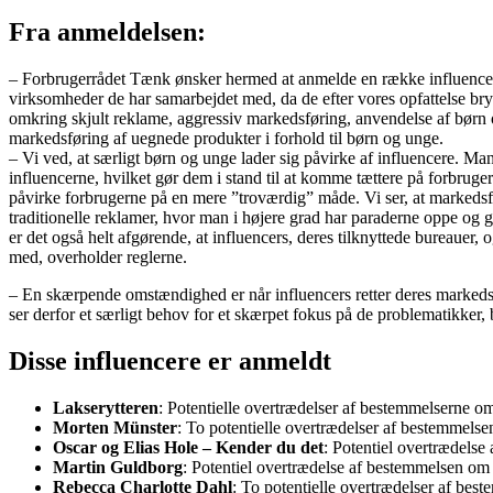
Fra anmeldelsen:
– Forbrugerrådet Tænk ønsker hermed at anmelde en række influencers
virksomheder de har samarbejdet med, da de efter vores opfattelse br
omkring skjult reklame, aggressiv markedsføring, anvendelse af børn
markedsføring af uegnede produkter i forhold til børn og unge.
– Vi ved, at særligt børn og unge lader sig påvirke af influencere. M
influencerne, hvilket gør dem i stand til at komme tættere på forbru
påvirke forbrugerne på en mere ”troværdig” måde. Vi ser, at markedsfør
traditionelle reklamer, hvor man i højere grad har paraderne oppe og gø
er det også helt afgørende, at influencers, deres tilknyttede bureauer
med, overholder reglerne.
– En skærpende omstændighed er når influencers retter deres markedsfø
ser derfor et særligt behov for et skærpet fokus på de problematikker,
Disse influencere er anmeldt
Lakserytteren
: Potentielle overtrædelser af bestemmelserne om
Morten Münster
: To potentielle overtrædelser af bestemmelse
Oscar og Elias Hole – Kender du det
: Potentiel overtrædels
Martin Guldborg
: Potentiel overtrædelse af bestemmelsen om
Rebecca Charlotte Dahl
: To potentielle overtrædelser af be