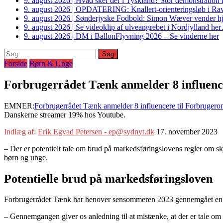
9. august 2026
|
Hvad sker der i Tyskland? Stor demonstrati
9. august 2026
|
OPDATERING: Knallert-orienteringsløb i Ravs
9. august 2026
|
Sønderjyske Fodbold: Simon Wæver vender hj
9. august 2026
|
Se videoklip af ulveangrebet i Nordjylland he
9. august 2026
|
DM i BallonFlyvning 2026 – Se vinderne her
Søg
efter:
Forside
Børn & Unge
Forbrugerrådet Tænk anmelder 8 influen
EMNER:
Forbrugerrådet Tænk anmelder 8 influencere til Forbruge
Danskerne streamer 19% hos Youtube.
Indlæg af:
Erik Egvad Petersen - ep@sydnyt.dk
17. november 2023
– Der er potentielt tale om brud på markedsføringslovens regler om s
børn og unge.
Potentielle brud på markedsføringsloven
Forbrugerrådet Tænk har henover sensommeren 2023 gennemgået en stø
– Gennemgangen giver os anledning til at mistænke, at der er tale o