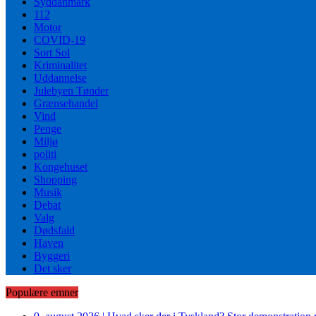
Syddanmark
112
Motor
COVID-19
Sort Sol
Kriminalitet
Uddannelse
Julebyen Tønder
Grænsehandel
Vind
Penge
Miljø
politi
Kongehuset
Shopping
Musik
Debat
Valg
Dødsfald
Haven
Byggeri
Det sker
Populære emner