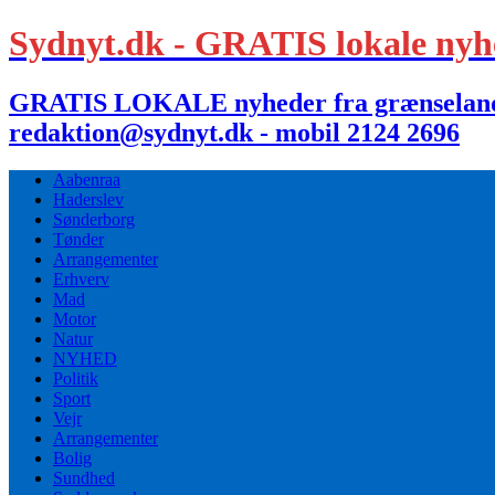
Sydnyt.dk - GRATIS lokale nyh
GRATIS LOKALE nyheder fra grænselandet,
redaktion@sydnyt.dk - mobil 2124 2696
Aabenraa
Haderslev
Sønderborg
Tønder
Arrangementer
Erhverv
Mad
Motor
Natur
NYHED
Politik
Sport
Vejr
Arrangementer
Bolig
Sundhed