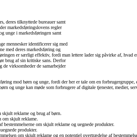
, deres tilknyttede bureauer samt
yder markedsføringslovens regler
 og unge i markedsføringen samt
ange mennesker identificerer sig med
gerne med deres markedsføring og
ingen er særligt effektiv, fordi man lettere lader sig påvirke af, hvad 
r brug af sin kritiske sans. Derfor
, og de virksomheder de samarbejder
ring mod børn og unge, fordi der her er tale om en forbrugergruppe, der
 børn og unge kan møde som forbrugere af digitale tjenester, medier, ser
 skjult reklame og brug af børn.
n om skjult reklame.
e af bestemmelserne om skjult reklame og uegnede produkter.
 uegnede produkter.
stemmelsen om skjult reklame og en potentiel overtrædelse af bestemmel