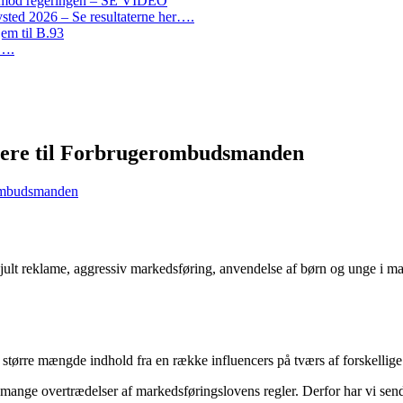
on mod regeringen – SE VIDEO
ted 2026 – Se resultaterne her….
em til B.93
r….
cere til Forbrugerombudsmanden
rombudsmanden
kjult reklame, aggressiv markedsføring, anvendelse af børn og unge i ma
rre mængde indhold fra en række influencers på tværs af forskellige 
m mange overtrædelser af markedsføringslovens regler. Derfor har vi s