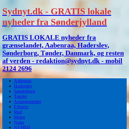
Sydnyt.dk - GRATIS lokale
nyheder fra Sønderjylland
GRATIS LOKALE nyheder fra
grænselandet, Aabenraa, Haderslev,
Sønderborg, Tønder, Danmark, og resten
af verden - redaktion@sydnyt.dk - mobil
2124 2696
Aabenraa
Haderslev
Sønderborg
Tønder
Arrangementer
Erhverv
Mad
Motor
Natur
NYHED