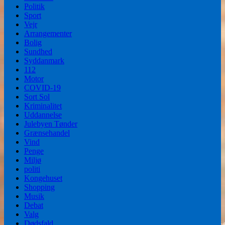
Politik
Sport
Vejr
Arrangementer
Bolig
Sundhed
Syddanmark
112
Motor
COVID-19
Sort Sol
Kriminalitet
Uddannelse
Julebyen Tønder
Grænsehandel
Vind
Penge
Miljø
politi
Kongehuset
Shopping
Musik
Debat
Valg
Dødsfald