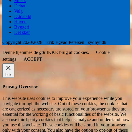
Musik
Debat
Valg
Dødsfald
Haven
Byggeri
Det sker
Copyright 2020/2028 - Erik Egvad Petersen - sydnyt.dk
Denne hjemmeside gør IKKE brug af cookies.
Cookie
settings
ACCEPT
Luk
Privacy Overview
This website uses cookies to improve your experience while you
navigate through the website. Out of these cookies, the cookies that
are categorized as necessary are stored on your browser as they are
essential for the working of basic functionalities of the website. We
also use third-party cookies that help us analyze and understand how
you use this website. These cookies will be stored in your browser
only with your consent. You also have the option to opt-out of these