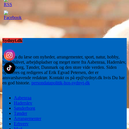
Sydnyt.dk
Her kan du læse om nyheder, arrangementer, sport, natur, hobby,
handelslivet, arbejdspladser og meget mere fra Aabenraa, Haderslev,
Sønderborg, Tønder, Danmark og den store vide verden. Siden
opdateres og redigeres af Erik Egvad Petersen, der er
ansvarshavende redaktør. Kontakt os på ep@sydnyt.dk hvis Du har
en god historie.
persondatapolitik-hos-sydnyt-dk
Aabenraa
Haderslev
Sønderborg
Tønder
Arrangementer
Erhverv
Mad