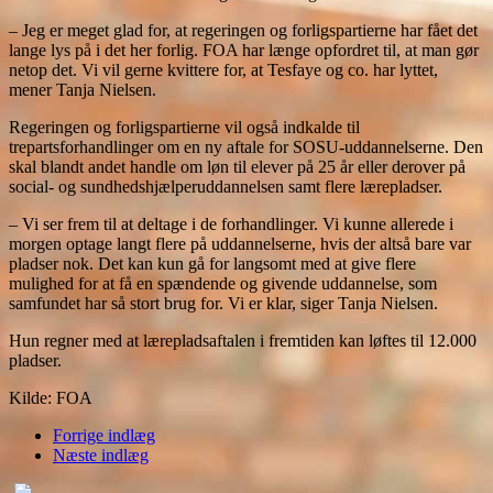
– Jeg er meget glad for, at regeringen og forligspartierne har fået det
lange lys på i det her forlig. FOA har længe opfordret til, at man gør
netop det. Vi vil gerne kvittere for, at Tesfaye og co. har lyttet,
mener Tanja Nielsen.
Regeringen og forligspartierne vil også indkalde til
trepartsforhandlinger om en ny aftale for SOSU-uddannelserne. Den
skal blandt andet handle om løn til elever på 25 år eller derover på
social- og sundhedshjælperuddannelsen samt flere lærepladser.
– Vi ser frem til at deltage i de forhandlinger. Vi kunne allerede i
morgen optage langt flere på uddannelserne, hvis der altså bare var
pladser nok. Det kan kun gå for langsomt med at give flere
mulighed for at få en spændende og givende uddannelse, som
samfundet har så stort brug for. Vi er klar, siger Tanja Nielsen.
Hun regner med at lærepladsaftalen i fremtiden kan løftes til 12.000
pladser.
Kilde: FOA
Forrige indlæg
Næste indlæg