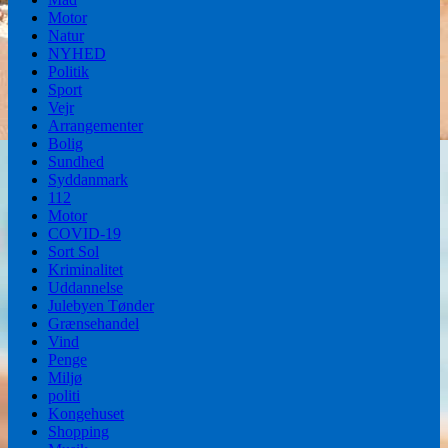
Motor
Natur
NYHED
Politik
Sport
Vejr
Arrangementer
Bolig
Sundhed
Syddanmark
112
Motor
COVID-19
Sort Sol
Kriminalitet
Uddannelse
Julebyen Tønder
Grænsehandel
Vind
Penge
Miljø
politi
Kongehuset
Shopping