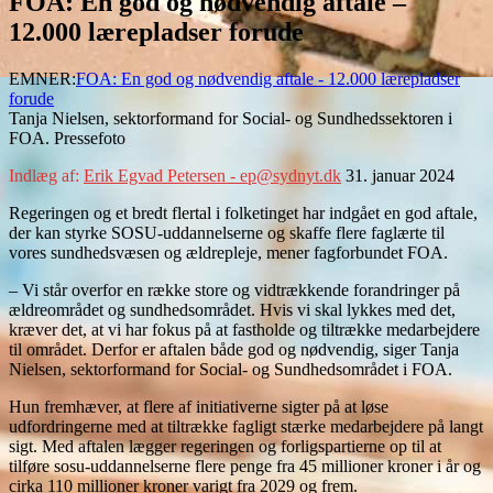
FOA: En god og nødvendig aftale –
12.000 lærepladser forude
EMNER:
FOA: En god og nødvendig aftale - 12.000 lærepladser
forude
Tanja Nielsen, sektorformand for Social- og Sundhedssektoren i
FOA. Pressefoto
Indlæg af:
Erik Egvad Petersen - ep@sydnyt.dk
31. januar 2024
Regeringen og et bredt flertal i folketinget har indgået en god aftale,
der kan styrke SOSU-uddannelserne og skaffe flere faglærte til
vores sundhedsvæsen og ældrepleje, mener fagforbundet FOA.
– Vi står overfor en række store og vidtrækkende forandringer på
ældreområdet og sundhedsområdet. Hvis vi skal lykkes med det,
kræver det, at vi har fokus på at fastholde og tiltrække medarbejdere
til området. Derfor er aftalen både god og nødvendig, siger Tanja
Nielsen, sektorformand for Social- og Sundhedsområdet i FOA.
Hun fremhæver, at flere af initiativerne sigter på at løse
udfordringerne med at tiltrække fagligt stærke medarbejdere på langt
sigt. Med aftalen lægger regeringen og forligspartierne op til at
tilføre sosu-uddannelserne flere penge fra 45 millioner kroner i år og
cirka 110 millioner kroner varigt fra 2029 og frem.