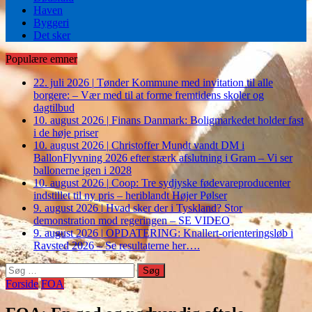
Haven
Byggeri
Det sker
Populære emner
22. juli 2026
|
Tønder Kommune med invitation til alle
borgere: – Vær med til at forme fremtidens skoler og
dagtilbud
10. august 2026
|
Finans Danmark: Boligmarkedet holder fast
i de høje priser
10. august 2026
|
Christoffer Mundt vandt DM i
BallonFlyvning 2026 efter stærk afslutning i Gram – Vi ser
ballonerne igen i 2028
10. august 2026
|
Coop: Tre sydjyske fødevareproducenter
indstillet til ny pris – heriblandt Højer Pølser
9. august 2026
|
Hvad sker der i Tyskland? Stor
demonstration mod regeringen – SE VIDEO
9. august 2026
|
OPDATERING: Knallert-orienteringsløb i
Ravsted 2026 – Se resultaterne her….
Søg
efter:
Forside
FOA