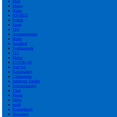
Mad
Motor
Natur
NYHED
Politik
Sport
Vejr
Arrangementer
Bolig
Sundhed
Syddanmark
112
Motor
COVID-19
Sort Sol
Kriminalitet
Uddannelse
Julebyen Tønder
Grænsehandel
Vind
Penge
Miljø
politi
Kongehuset
Shopping