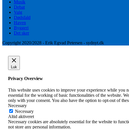
Musik
Debat
Valg
Dødsfald
Haven
Byggeri
Det sker
Copyright 2020/2028 - Erik Egvad Petersen - sydnyt.dk
Luk
Privacy Overview
This website uses cookies to improve your experience while you nav
essential for the working of basic functionalities of the website. 
only with your consent. You also have the option to opt-out of th
Necessary
Necessary
Altid aktiveret
Necessary cookies are absolutely essential for the website to funct
not store any personal information.