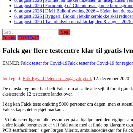
6. august 2026
|
Politiet har lukket tilkørslen til rastepladsen
6. august 2026
|
Forurening på Cheminovas gamle fabriksgrund 
6. august 2026
|
DM i Ballonflyvning 2026 – Sådan kan du også s
6. august 2026
|
Byggeri: Biokul i letklinkerblokke skal reduce
6. august 2026
|
Tæl pindsvin nu på lørdag den 8. august 2026 o
Søg
efter:
Forside
COVID-19
Falck gør flere testcentre klar til gratis lyn
EMNER:
Falck tester for Covid-19
Falck tester for Covid-19 for regio
Indlæg af:
Erik Egvad Petersen - ep@sydnyt.dk
12. december 2020
De danske regioner har bedt Falck om at sætte alle sejl til for at gøre kl
eksisterende 12 testcentre landet over.
I dag kan Falck teste omkring 5000 personer om dagen, men et storstilet
Falcks kapacitet er øget markant.
”Vi fokuserer lige nu alle ressourcer på at hjælpe med den vigtige s
andre lokale borgmestre er vi i fuld gang med at finde og klargøre egned
PCR-testfaciliteter,” siger Jørgen Mieritz, ambulancedirektør for Falc