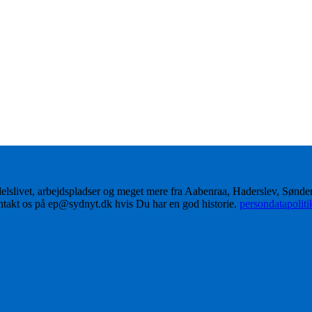
delslivet, arbejdspladser og meget mere fra Aabenraa, Haderslev, Sønd
ontakt os på ep@sydnyt.dk hvis Du har en god historie.
persondatapolit