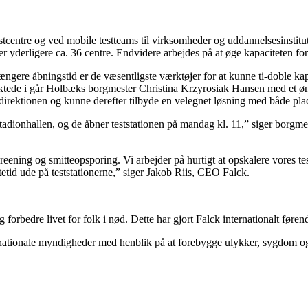
stcentre og ved mobile testteams til virksomheder og uddannelsesinstituti
ner yderligere ca. 36 centre. Endvidere arbejdes på at øge kapaciteten fo
længere åbningstid er de væsentligste værktøjer for at kunne ti-doble kap
taktede i går Holbæks borgmester Christina Krzyrosiak Hansen med et øns
direktionen og kunne derefter tilbyde en velegnet løsning med både pla
d i Stadionhallen, og de åbner teststationen på mandag kl. 11,” siger bor
creening og smitteopsporing. Vi arbejder på hurtigt at opskalere vores t
etid ude på teststationerne,” siger Jakob Riis, CEO Falck.
rbedre livet for folk i nød. Dette har gjort Falck internationalt føren
onale myndigheder med henblik på at forebygge ulykker, sygdom og nø