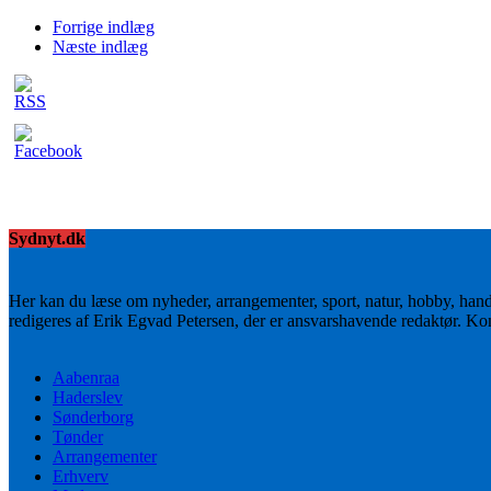
Forrige indlæg
Næste indlæg
Sydnyt.dk
Her kan du læse om nyheder, arrangementer, sport, natur, hobby, han
redigeres af Erik Egvad Petersen, der er ansvarshavende redaktør. K
Aabenraa
Haderslev
Sønderborg
Tønder
Arrangementer
Erhverv