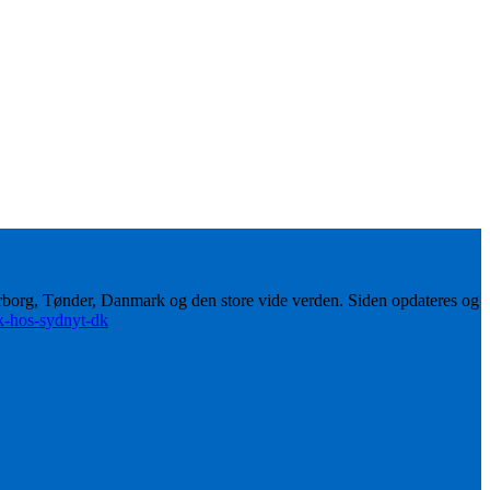
erborg, Tønder, Danmark og den store vide verden. Siden opdateres og
ik-hos-sydnyt-dk