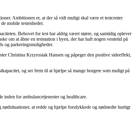
oner. Ambitionen er, at der så vidt muligt skal være et testcenter
r de mobile testenheder.
aciteten. Behovet for test har aldrig været større, og samtidig oplever
ke om at åbne en teststation i byen, der har haft nogen ventetid på
ds og parkeringsmuligheder.
gmester Christina Krzyrosiak Hansen og påpeger den positive sideeffekt,
estkapacitet, og ser frem til at hjælpe så mange borgere som muligt på
de inden for ambulancetjenester og healthcare.
dsituationer, at redde og hjælpe forulykkede og nødstedte hurtigt