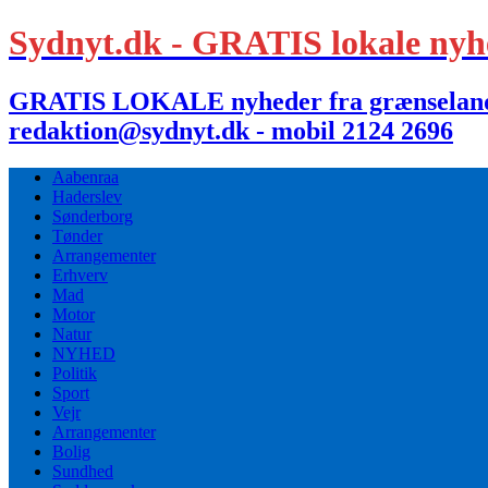
Sydnyt.dk - GRATIS lokale nyh
GRATIS LOKALE nyheder fra grænselandet,
redaktion@sydnyt.dk - mobil 2124 2696
Aabenraa
Haderslev
Sønderborg
Tønder
Arrangementer
Erhverv
Mad
Motor
Natur
NYHED
Politik
Sport
Vejr
Arrangementer
Bolig
Sundhed