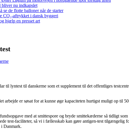
 ved Øster Løgum på motorvejen i nordgående spor torsdag aften
bliver nu indkapslet
e de flotte balloner når de starter
re CO₂-aftrykket i dansk byggeri
g hjælp en presset art
test
nerne
ar til lyntest til danskerne som et supplement til det offentliges testcent
 arbejde er søsat for at kunne øge kapaciteten hurtigst muligt op til 50
amfundsopgave med at smittespore og bryde smittekæderne så tidligt som
e test-faciliteter, så vi i fællesskab kan gøre antigen-test tilgængelig 
k i Danmark.