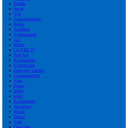
Politik
Sport
Vejr
Arrangementer
Bolig
Sundhed
Syddanmark
112
Motor
COVID-19
Sort Sol
Kriminalitet
Uddannelse
Julebyen Tønder
Grænsehandel
Vind
Penge
Miljø
politi
Kongehuset
Shopping
Musik
Debat
Valg
Dødsfald