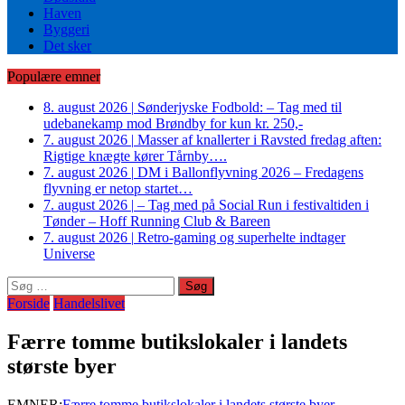
Haven
Byggeri
Det sker
Populære emner
8. august 2026
|
Sønderjyske Fodbold: – Tag med til
udebanekamp mod Brøndby for kun kr. 250,-
7. august 2026
|
Masser af knallerter i Ravsted fredag aften:
Rigtige knægte kører Tårnby….
7. august 2026
|
DM i Ballonflyvning 2026 – Fredagens
flyvning er netop startet…
7. august 2026
|
– Tag med på Social Run i festivaltiden i
Tønder – Hoff Running Club & Bareen
7. august 2026
|
Retro-gaming og superhelte indtager
Universe
Søg
efter:
Forside
Handelslivet
Færre tomme butikslokaler i landets
største byer
EMNER:
Færre tomme butikslokaler i landets største byer