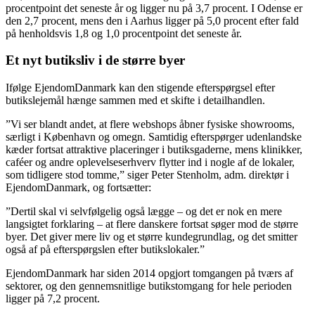
procentpoint det seneste år og ligger nu på 3,7 procent. I Odense er
den 2,7 procent, mens den i Aarhus ligger på 5,0 procent efter fald
på henholdsvis 1,8 og 1,0 procentpoint det seneste år.
Et nyt butiksliv i de større byer
Ifølge EjendomDanmark kan den stigende efterspørgsel efter
butikslejemål hænge sammen med et skifte i detailhandlen.
”Vi ser blandt andet, at flere webshops åbner fysiske showrooms,
særligt i København og omegn. Samtidig efterspørger udenlandske
kæder fortsat attraktive placeringer i butiksgaderne, mens klinikker,
caféer og andre oplevelseserhverv flytter ind i nogle af de lokaler,
som tidligere stod tomme,” siger Peter Stenholm, adm. direktør i
EjendomDanmark, og fortsætter:
”Dertil skal vi selvfølgelig også lægge – og det er nok en mere
langsigtet forklaring – at flere danskere fortsat søger mod de større
byer. Det giver mere liv og et større kundegrundlag, og det smitter
også af på efterspørgslen efter butikslokaler.”
EjendomDanmark har siden 2014 opgjort tomgangen på tværs af
sektorer, og den gennemsnitlige butikstomgang for hele perioden
ligger på 7,2 procent.