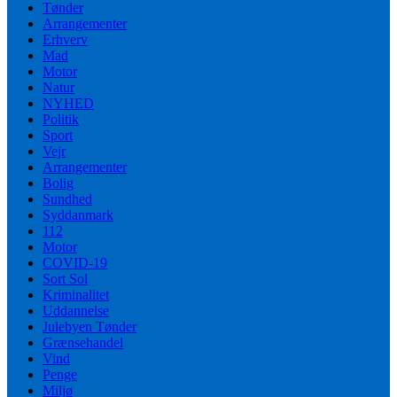
Tønder
Arrangementer
Erhverv
Mad
Motor
Natur
NYHED
Politik
Sport
Vejr
Arrangementer
Bolig
Sundhed
Syddanmark
112
Motor
COVID-19
Sort Sol
Kriminalitet
Uddannelse
Julebyen Tønder
Grænsehandel
Vind
Penge
Miljø