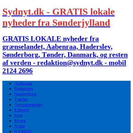
Sydnyt.dk - GRATIS lokale
nyheder fra Sønderjylland
GRATIS LOKALE nyheder fra
grænselandet, Aabenraa, Haderslev,
Sønderborg, Tønder, Danmark, og resten
af verden - redaktion@sydnyt.dk - mobil
2124 2696
Aabenraa
Haderslev
Sønderborg
Tønder
Arrangementer
Erhverv
Mad
Motor
Natur
NYHED