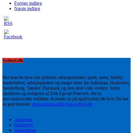
Forrige indlæg
Næste indlæg
Sydnyt.dk
Her kan du læse om nyheder, arrangementer, sport, natur, hobby,
handelslivet, arbejdspladser og meget mere fra Aabenraa, Haderslev,
Sønderborg, Tønder, Danmark og den store vide verden. Siden
opdateres og redigeres af Erik Egvad Petersen, der er
ansvarshavende redaktør. Kontakt os på ep@sydnyt.dk hvis Du har
en god historie.
persondatapolitik-hos-sydnyt-dk
Aabenraa
Haderslev
Sønderborg