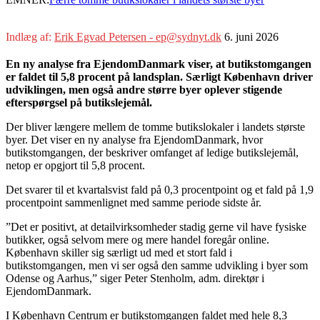
Indlæg af:
Erik Egvad Petersen - ep@sydnyt.dk
6. juni 2026
En ny analyse fra EjendomDanmark viser, at butikstomgangen
er faldet til 5,8 procent på landsplan. Særligt København driver
udviklingen, men også andre større byer oplever stigende
efterspørgsel på butikslejemål.
Der bliver længere mellem de tomme butikslokaler i landets største
byer. Det viser en ny analyse fra EjendomDanmark, hvor
butikstomgangen, der beskriver omfanget af ledige butikslejemål,
netop er opgjort til 5,8 procent.
Det svarer til et kvartalsvist fald på 0,3 procentpoint og et fald på 1,9
procentpoint sammenlignet med samme periode sidste år.
”Det er positivt, at detailvirksomheder stadig gerne vil have fysiske
butikker, også selvom mere og mere handel foregår online.
København skiller sig særligt ud med et stort fald i
butikstomgangen, men vi ser også den samme udvikling i byer som
Odense og Aarhus,” siger Peter Stenholm, adm. direktør i
EjendomDanmark.
I København Centrum er butikstomgangen faldet med hele 8,3