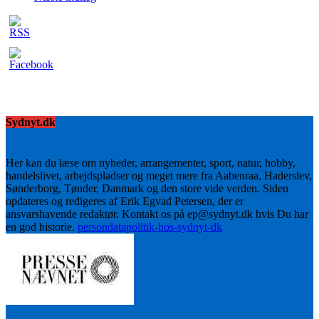
Sydnyt.dk
Her kan du læse om nyheder, arrangementer, sport, natur, hobby,
handelslivet, arbejdspladser og meget mere fra Aabenraa, Haderslev,
Sønderborg, Tønder, Danmark og den store vide verden. Siden
opdateres og redigeres af Erik Egvad Petersen, der er
ansvarshavende redaktør. Kontakt os på ep@sydnyt.dk hvis Du har
en god historie.
persondatapolitik-hos-sydnyt-dk