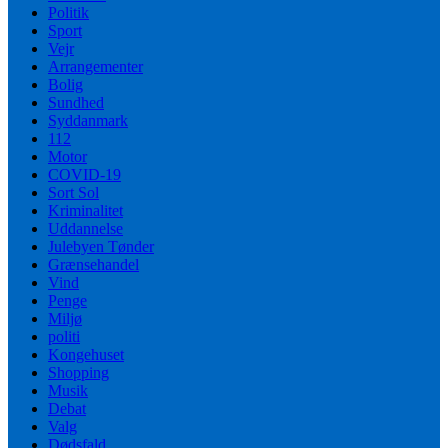
Politik
Sport
Vejr
Arrangementer
Bolig
Sundhed
Syddanmark
112
Motor
COVID-19
Sort Sol
Kriminalitet
Uddannelse
Julebyen Tønder
Grænsehandel
Vind
Penge
Miljø
politi
Kongehuset
Shopping
Musik
Debat
Valg
Dødsfald