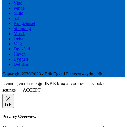
Vind
Penge
Miljø
politi
Kongehuset
Shopping
Musik
Debat
Valg
Dødsfald
Haven
Byggeri
Det sker
Copyright 2020/2028 - Erik Egvad Petersen - sydnyt.dk
Denne hjemmeside gør IKKE brug af cookies.
Cookie
settings
ACCEPT
Luk
Privacy Overview