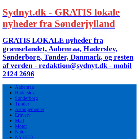
Sydnyt.dk - GRATIS lokale
nyheder fra Sønderjylland
GRATIS LOKALE nyheder fra
grænselandet, Aabenraa, Haderslev,
Sønderborg, Tønder, Danmark, og resten
af verden - redaktion@sydnyt.dk - mobil
2124 2696
Aabenraa
Haderslev
Sønderborg
Tønder
Arrangementer
Erhverv
Mad
Motor
Natur
NYHED