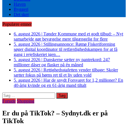
Haven
Byggeri
Det sker
Populære emner
6. august 2026
|
Tønder Kommune med et godt tilbud: – Nyt
samarbejde gør bevægelse mere tilgængelig for flere
5. august 2026
|
Stillingsannonce: Rømø Fiskeriforening
søger digital koordinator til retfærdighedskampen for at få
gang i rejefiskeriet igen…
5. august 2026
|
Danskerne sætter ny pantrekord: 247
millioner dåser og flasker på én måned
5. august 2026
|
Rettighedsstafetten vender tilbage: Skoler
sætter fokus på børns ret til et liv uden vold
5. august 2026
|
Har de snydt Forsvaret for 1,2 millioner? En
40-årig kvinde og en 61-årig mand tiltalt
Søg
efter:
Forside
Shopping
Er du på TikTok? – Sydnyt.dk er på
TikTok