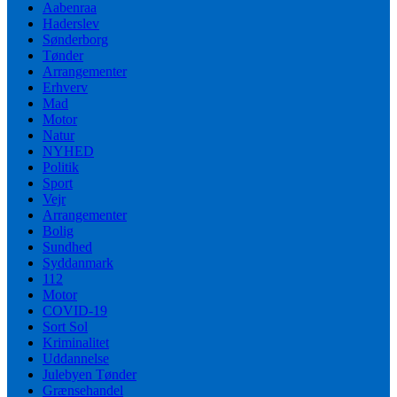
Aabenraa
Haderslev
Sønderborg
Tønder
Arrangementer
Erhverv
Mad
Motor
Natur
NYHED
Politik
Sport
Vejr
Arrangementer
Bolig
Sundhed
Syddanmark
112
Motor
COVID-19
Sort Sol
Kriminalitet
Uddannelse
Julebyen Tønder
Grænsehandel