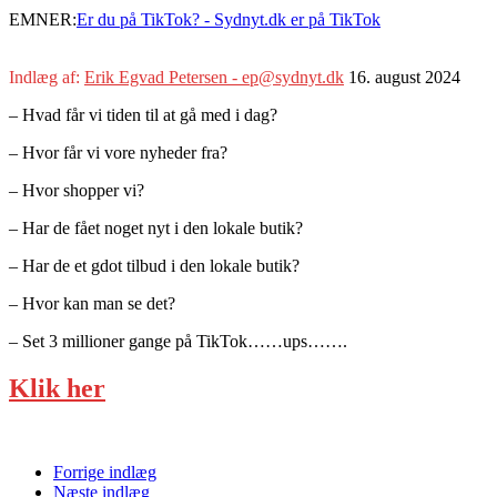
EMNER:
Er du på TikTok? - Sydnyt.dk er på TikTok
Indlæg af:
Erik Egvad Petersen - ep@sydnyt.dk
16. august 2024
– Hvad får vi tiden til at gå med i dag?
– Hvor får vi vore nyheder fra?
– Hvor shopper vi?
– Har de fået noget nyt i den lokale butik?
– Har de et gdot tilbud i den lokale butik?
– Hvor kan man se det?
– Set 3 millioner gange på TikTok……ups…….
Klik her
Forrige indlæg
Næste indlæg