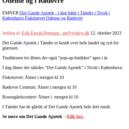
Odense og i Rødovre
EMNER:
Det Gamle Apotek - i dag både i Tønder i Tivoli i
København Fisketorvet Odense og Rødovre
Indlæg af:
Erik Egvad Petersen - ep@sydnyt.dk
12. oktober 2023
Det Gamle Apotek i Tønder er kendt over hele landet og syd for
grænsen.
Traditionen tro åbnes der også “pop-up-butikker” igen i år.
I dag åbner der således “Det Gamle Apotek” i Tivoli i København.
Fisketorvet: Åbner i morgen kl 10
Rødovre Centrum: Åbner i morgen kl 10
Rosengårdscentret: Åbner i morgen kl 10
I Tønder har de glæde af Det Gamle Apotek hele året rundt.
Se mere om Det Gamle Apotek
–
Klik her.