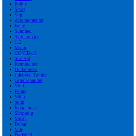
Politik
Sport
Vejr
Arrangementer
Bolig
Sundhed
Syddanmark
112
Motor
COVID-19
Sort Sol
Kriminalitet
Uddannelse
Julebyen Tønder
Grænsehandel
Vind
Penge
Miljø
politi
Kongehuset
Shopping
Musik
Debat
Valg
Dødsfald