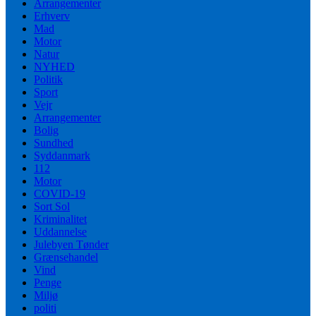
Arrangementer
Erhverv
Mad
Motor
Natur
NYHED
Politik
Sport
Vejr
Arrangementer
Bolig
Sundhed
Syddanmark
112
Motor
COVID-19
Sort Sol
Kriminalitet
Uddannelse
Julebyen Tønder
Grænsehandel
Vind
Penge
Miljø
politi