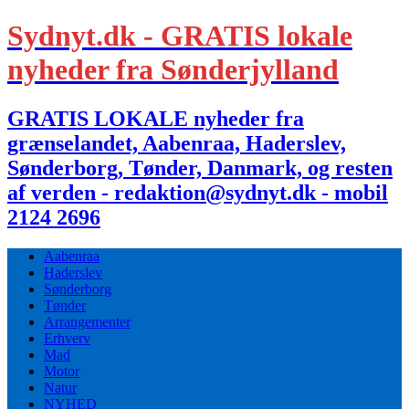
Sydnyt.dk - GRATIS lokale
nyheder fra Sønderjylland
GRATIS LOKALE nyheder fra
grænselandet, Aabenraa, Haderslev,
Sønderborg, Tønder, Danmark, og resten
af verden - redaktion@sydnyt.dk - mobil
2124 2696
Aabenraa
Haderslev
Sønderborg
Tønder
Arrangementer
Erhverv
Mad
Motor
Natur
NYHED