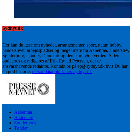
Sydnyt.dk
Her kan du læse om nyheder, arrangementer, sport, natur, hobby,
handelslivet, arbejdspladser og meget mere fra Aabenraa, Haderslev,
Sønderborg, Tønder, Danmark og den store vide verden. Siden
opdateres og redigeres af Erik Egvad Petersen, der er
ansvarshavende redaktør. Kontakt os på ep@sydnyt.dk hvis Du har
en god historie.
persondatapolitik-hos-sydnyt-dk
Aabenraa
Haderslev
Sønderborg
Tønder