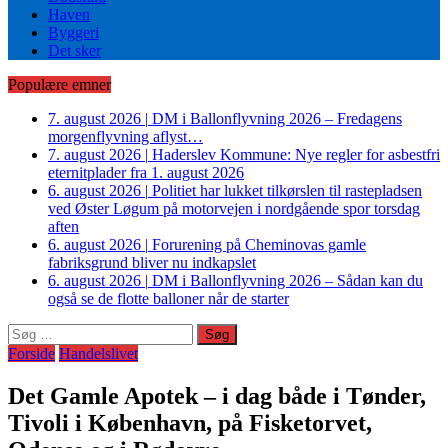
Haven
Byggeri
Det sker
Populære emner
7. august 2026
|
DM i Ballonflyvning 2026 – Fredagens
morgenflyvning aflyst…
7. august 2026
|
Haderslev Kommune: Nye regler for asbestfri
eternitplader fra 1. august 2026
6. august 2026
|
Politiet har lukket tilkørslen til rastepladsen
ved Øster Løgum på motorvejen i nordgående spor torsdag
aften
6. august 2026
|
Forurening på Cheminovas gamle
fabriksgrund bliver nu indkapslet
6. august 2026
|
DM i Ballonflyvning 2026 – Sådan kan du
også se de flotte balloner når de starter
Søg
efter:
Forside
Handelslivet
Det Gamle Apotek – i dag både i Tønder,
Tivoli i København, på Fisketorvet,