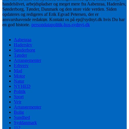
handelslivet, arbejdspladser og meget mere fra Aabenraa, Haderslev,
Sønderborg, Tønder, Danmark og den store vide verden. Siden
opdateres og redigeres af Erik Egvad Petersen, der er
ansvarshavende redaktør. Kontakt os på ep@sydnyt.dk hvis Du har
en god historie.
persondatapolitik-hos-sydnyt-dk
Aabenraa
Haderslev
Sønderborg
Tønder
Arrangementer
Erhverv
Mad
Motor
Natur
NYHED
Politik
Sport
Vejr
Arrangementer
Bolig
Sundhed
Syddanmark
112