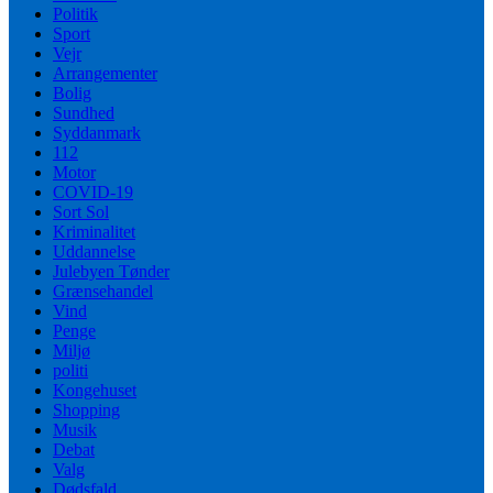
Politik
Sport
Vejr
Arrangementer
Bolig
Sundhed
Syddanmark
112
Motor
COVID-19
Sort Sol
Kriminalitet
Uddannelse
Julebyen Tønder
Grænsehandel
Vind
Penge
Miljø
politi
Kongehuset
Shopping
Musik
Debat
Valg
Dødsfald