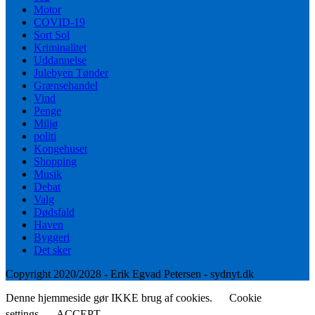
Motor
COVID-19
Sort Sol
Kriminalitet
Uddannelse
Julebyen Tønder
Grænsehandel
Vind
Penge
Miljø
politi
Kongehuset
Shopping
Musik
Debat
Valg
Dødsfald
Haven
Byggeri
Det sker
Copyright 2020/2028 - Erik Egvad Petersen - sydnyt.dk
Denne hjemmeside gør IKKE brug af cookies.
Cookie
settings
ACCEPT