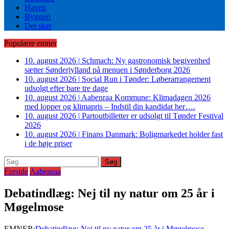
Haven
Byggeri
Det sker
Populære emner
10. august 2026
|
Schmach: Ny gastronomisk begivenhed
sætter Sønderjylland på menuen i Sønderborg 2026
10. august 2026
|
Social Run i Tønder: Løberarrangement
udsolgt efter bare tre dage
10. august 2026
|
Aabenraa Kommune: Klimadagen 2026
med lopper og klimapris – Indstil din kandidat her….
10. august 2026
|
Partoutbilletter er udsolgt til Tønder Festival
2026
10. august 2026
|
Finans Danmark: Boligmarkedet holder fast
i de høje priser
Søg
efter:
Forside
Aabenraa
Debatindlæg: Nej til ny natur om 25 år i
Møgelmose
EMNER:
Debatindlæg: Nej til ny natur om 25 år i Møgelmose