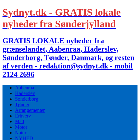
Sydnyt.dk - GRATIS lokale
nyheder fra Sønderjylland
GRATIS LOKALE nyheder fra
grænselandet, Aabenraa, Haderslev,
Sønderborg, Tønder, Danmark, og resten
af verden - redaktion@sydnyt.dk - mobil
2124 2696
Aabenraa
Haderslev
Sønderborg
Tønder
Arrangementer
Erhverv
Mad
Motor
Natur
NYHED