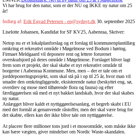
Vi har brug for den natur, som er der NU og IKKE ny natur om 25
år!
Indlæg af:
Erik Egvad Petersen - ep@sydnyt.dk
30. september 2025
Liselotte Johansen, Kandidat for SF KV25, Aabenraa, Skriver:
Netop nu er et lokalplanforslag og et forslag til kommunenplantillæg
omkring et rekreativt område i Møgelmose ved Bodum i høring.
Firmaet Meldgaard vil deponere rent og lettere forurenet
overskudsjord på deres område i Møgelmose. Forslaget bliver lagt
frem som et projekt, der skal skabe et nyt rekreativt område til
borgerne i Aabenraa Kommune. Men, men – der er tale om et
jorddeponeringsprojekt, som skal stå på i op til 25 år, hvor man vil
smadre den omkringliggende, eksisterende natur (beskyttet eng, sø,
overdrev og mose med tilhørende flora og fauna) og efter
færdiggørelsen stå med et nyt bakket landskab, hvor der skal skabes
ny natur.
Anlægget bliver kaldt et nyttiggørelsesanlæg, et begreb skabt i EU
med det formål at genanvende råstoffer, men der skal være brug for
det skabte, ellers kan der ikke blive tale om nyttiggørelse.
At placere flere millioner tons jord i et moseområde, som måske ikke
kan bære vægten, giver mindelser om Nordic Waste-skandalen.