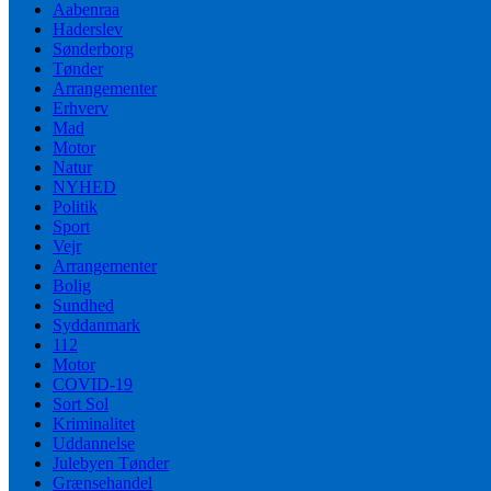
Aabenraa
Haderslev
Sønderborg
Tønder
Arrangementer
Erhverv
Mad
Motor
Natur
NYHED
Politik
Sport
Vejr
Arrangementer
Bolig
Sundhed
Syddanmark
112
Motor
COVID-19
Sort Sol
Kriminalitet
Uddannelse
Julebyen Tønder
Grænsehandel