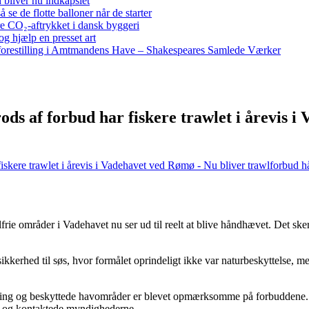
bliver nu indkapslet
e de flotte balloner når de starter
re CO₂-aftrykket i dansk byggeri
g hjælp en presset art
restilling i Amtmandens Have – Shakespeares Samlede Værker
ds af forbud har fiskere trawlet i årevis i
fiskere trawlet i årevis i Vadehavet ved Rømø - Nu bliver trawlforbud 
rie områder i Vadehavet nu ser ud til reelt at blive håndhævet. Det ske
ikkerhed til søs, hvor formålet oprindeligt ikke var naturbeskyttelse, 
 og beskyttede havområder er blevet opmærksomme på forbuddene. Men
en og kontaktede myndighederne.