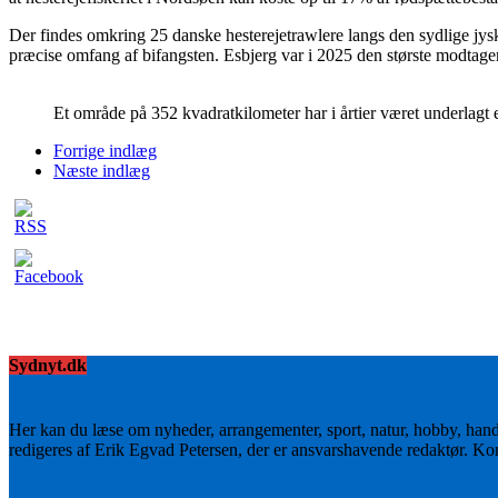
Der findes omkring 25 danske hesterejetrawlere langs den sydlige jysk
præcise omfang af bifangsten. Esbjerg var i 2025 den største modtag
Et område på 352 kvadratkilometer har i årtier været underlagt 
Forrige indlæg
Næste indlæg
Sydnyt.dk
Her kan du læse om nyheder, arrangementer, sport, natur, hobby, han
redigeres af Erik Egvad Petersen, der er ansvarshavende redaktør. K