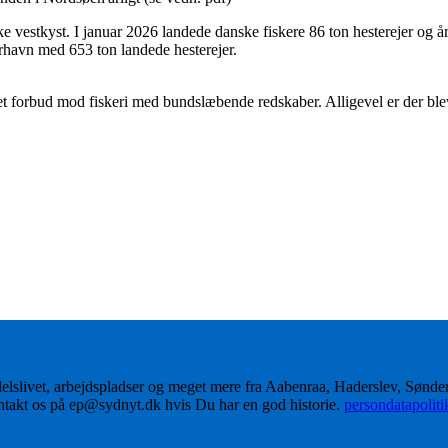
e vestkyst. I januar 2026 landede danske fiskere 86 ton hesterejer og å
erhavn med 653 ton landede hesterejer.
et forbud mod fiskeri med bundslæbende redskaber. Alligevel er der blev
delslivet, arbejdspladser og meget mere fra Aabenraa, Haderslev, Sønd
ontakt os på ep@sydnyt.dk hvis Du har en god historie.
persondatapolit