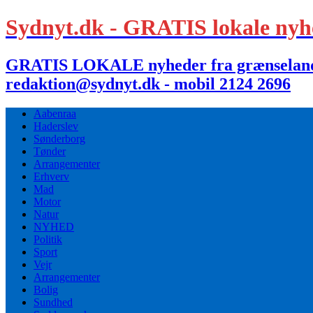
Sydnyt.dk - GRATIS lokale nyh
GRATIS LOKALE nyheder fra grænselandet,
redaktion@sydnyt.dk - mobil 2124 2696
Aabenraa
Haderslev
Sønderborg
Tønder
Arrangementer
Erhverv
Mad
Motor
Natur
NYHED
Politik
Sport
Vejr
Arrangementer
Bolig
Sundhed