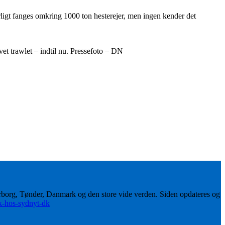
rligt fanges omkring 1000 ton hesterejer, men ingen kender det
et trawlet – indtil nu. Pressefoto – DN
erborg, Tønder, Danmark og den store vide verden. Siden opdateres og
ik-hos-sydnyt-dk