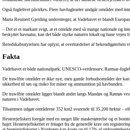
Også fuglelivet påvirkes. Flere havfuglearter undgår områder med intens
Maria Reumert Gjerding understreger, at Vadehavet er blandt Europa
– Det er et markant svigt, at et område med så mange nationale og inte
beskyttet havnatur, kan det både styrke naturen lokalt og bane vejen f
Beredskabsstyrelsen har oplyst, at overtrædelser af bekendtgørelsen 
Fakta
Vadehavet er både nationalpark, UNESCO-verdensarv, Ramsar-fugle
De trawlfrie områder er ikke nye, men gamle forbudsområder der kan 
sikkerhed til søs og risiko for miner og ammunition på havbunden.
De trawlfrie områder ligger blandt andet langs Mandøs og Rømøs vest
naturen i Vadehavet.
Tilsammen udgør områderne 352 km2 svarende til 35.200 hektar – ell
Hesterejefiskeri foregår med en meget lille maskestørrelse og et bomtr
hajer. Hesterejefiskeriet er fritaget fra de generelle krav om registrerin
at hesterejefiskeriet i Nordsøen kan koste op til 17% af rødspættebest