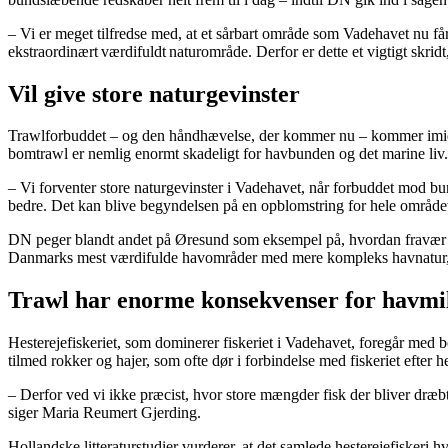
– Vi er meget tilfredse med, at et sårbart område som Vadehavet nu få
ekstraordinært værdifuldt naturområde. Derfor er dette et vigtigt skr
Vil give store naturgevinster
Trawlforbuddet – og den håndhævelse, der kommer nu – kommer imidle
bomtrawl er nemlig enormt skadeligt for havbunden og det marine liv. 
– Vi forventer store naturgevinster i Vadehavet, når forbuddet mod bu
bedre. Det kan blive begyndelsen på en opblomstring for hele område
DN peger blandt andet på Øresund som eksempel på, hvordan fravær af b
Danmarks mest værdifulde havområder med mere kompleks havnatur, f
Trawl har enorme konsekvenser for havmi
Hesterejefiskeriet, som dominerer fiskeriet i Vadehavet, foregår med b
tilmed rokker og hajer, som ofte dør i forbindelse med fiskeriet efter he
– Derfor ved vi ikke præcist, hvor store mængder fisk der bliver dræb
siger Maria Reumert Gjerding.
Hollandske litteraturstudier vurderer, at det samlede hesterejefiskeri 