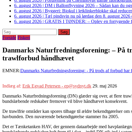
6. august 2026
|
Forurening på Cheminovas gamle fabriksgrund 
6. august 2026
|
DM i Ballonflyvning 2026 – Sådan kan du også s
6. august 2026
|
Byggeri: Biokul i letklinkerblokke skal reduce
6. august 2026
|
Tæl pindsvin nu på lørdag den 8. august 2026 o
6. august 2026
|
GRATIS I TØNDER: – Oplev en forrygende fo
Søg
efter:
Forside
Fiskeri
Danmarks Naturfredningsforening: – På tro
trawlforbud håndhævet
EMNER:
Danmarks Naturfredningsforening: - På trods af forbud har 
Indlæg af:
Erik Egvad Petersen - ep@sydnyt.dk
29. maj 2026
Danmarks Naturfredningsforening (DN) glæder sig over, at flere trawlf
bundslæbende redskaber fremover vil blive håndhævet konsekvent.
De trawlfrie områder kan spores tilbage til ældre bekendtgørelser om s
havbunden. Den nuværende bekendtgørelse stammer fra 2005.
Det er Tænketanken HAV, der gennem dataarbejde med havplanlægning
bundslæbende redskaber helt frem til i dag – indtil DN gik ind i sag