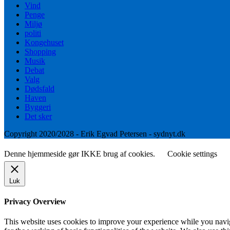
Vind
Penge
Miljø
politi
Kongehuset
Shopping
Musik
Debat
Valg
Dødsfald
Haven
Byggeri
Det sker
Copyright 2020/2028 - Erik Egvad Petersen - sydnyt.dk
Denne hjemmeside gør IKKE brug af cookies.
Cookie settings
Luk
Privacy Overview
This website uses cookies to improve your experience while you naviga