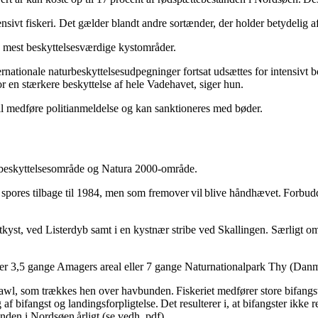
ivt fiskeri. Det gælder blandt andre sortænder, der holder betydelig afs
s mest beskyttelsesværdige kystområder.
rnationale naturbeskyttelsesudpegninger fortsat udsættes for intensivt 
or en stærkere beskyttelse af hele Vadehavet, siger hun.
vil medføre politianmeldelse og kan sanktioneres med bøder.
beskyttelsesområde og Natura 2000-område.
spores tilbage til 1984, men som fremover vil blive håndhævet. Forbud
kyst, ved Listerdyb samt i en kystnær stribe ved Skallingen. Særligt 
er 3,5 gange Amagers areal eller 7 gange Naturnationalpark Thy (Danma
awl, som trækkes hen over havbunden. Fiskeriet medfører store bifangste
g af bifangst og landingsforpligtelse. Det resulterer i, at bifangster ikke 
anden i Nordsøen årligt (se vedh. pdf)