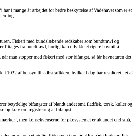
 har i mange år arbejdet for bedre beskyttelse af Vadehavet som er et
Gjerding.
naturen. Fiskeri med bundslæbende redskaber som bundtrawl og
fritages fra bundtrawl, hurtigt kan udvikle et rigere havmiljø.
når man stopper med fiskeri med stor bifangst, så får havnaturen det
932 af hensyn til skibstrafikken, hvilket i dag har resulteret i et af
r betydelige bifangster af blandt andet små fladfisk, torsk, kuller og
else og krav om registrering af bifangst.
’frimærker’, men konsekvenserne for økosystemet er alt andet end små,
suden er rejerne et vigtigt fødeemne i området for både fugle og fisk.