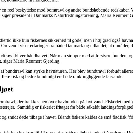
r en reel beskyttelse mod bomtrawl og andre bundslæbende redskaber. Vi
idt, siger præsident i Danmarks Naturfredningsforening, Maria Reumert 
rtid ikke kun fiskernes sikkerhed til gode, men i høj grad også hav
Omvendt viser erfaringer fra både Danmark og udlandet, at områder, der 
ndtrawl bliver håndhævet. Når man stopper med at forstyrre bunden, og 
t, siger Maria Reumert Gjerding.
undtrawl kan styrke havnaturen. Her blev bundtrawl forbudt allerede i 1
lere fisk og bedre bundmiljø end i de omkringliggende farvande.
ljøet
omtrawl, der trækkes hen over havbunden på lavt vand. Fiskeriet medføre
sterejer. Samtidig er fiskeriet fritaget fra både såkaldt landingsforpligt
t og smidt døde tilbage i havet. Blandt fiskere kaldes de små fladfisk 
hvert år kan koste op til 17 procent af rødspættebestanden i Nordsøen. De