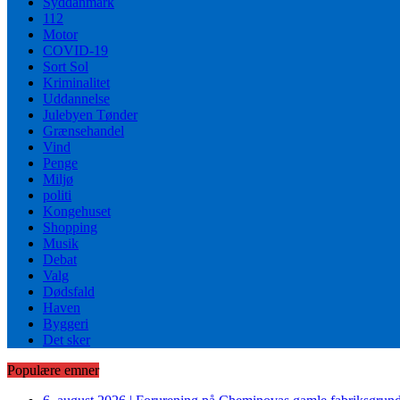
Syddanmark
112
Motor
COVID-19
Sort Sol
Kriminalitet
Uddannelse
Julebyen Tønder
Grænsehandel
Vind
Penge
Miljø
politi
Kongehuset
Shopping
Musik
Debat
Valg
Dødsfald
Haven
Byggeri
Det sker
Populære emner