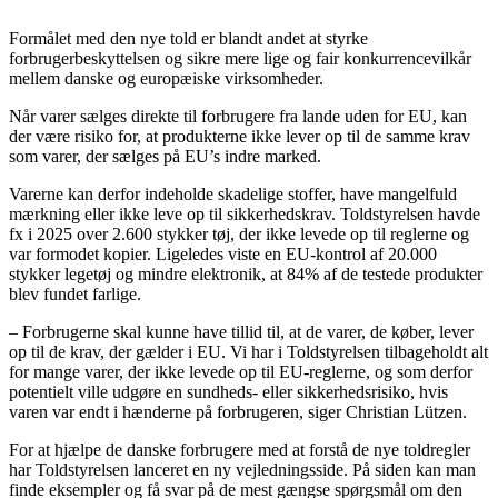
Formålet med den nye told er blandt andet at styrke
forbrugerbeskyttelsen og sikre mere lige og fair konkurrencevilkår
mellem danske og europæiske virksomheder.
Når varer sælges direkte til forbrugere fra lande uden for EU, kan
der være risiko for, at produkterne ikke lever op til de samme krav
som varer, der sælges på EU’s indre marked.
Varerne kan derfor indeholde skadelige stoffer, have mangelfuld
mærkning eller ikke leve op til sikkerhedskrav. Toldstyrelsen havde
fx i 2025 over 2.600 stykker tøj, der ikke levede op til reglerne og
var formodet kopier. Ligeledes viste en EU-kontrol af 20.000
stykker legetøj og mindre elektronik, at 84% af de testede produkter
blev fundet farlige.
– Forbrugerne skal kunne have tillid til, at de varer, de køber, lever
op til de krav, der gælder i EU. Vi har i Toldstyrelsen tilbageholdt alt
for mange varer, der ikke levede op til EU-reglerne, og som derfor
potentielt ville udgøre en sundheds- eller sikkerhedsrisiko, hvis
varen var endt i hænderne på forbrugeren, siger Christian Lützen.
For at hjælpe de danske forbrugere med at forstå de nye toldregler
har Toldstyrelsen lanceret en ny vejledningsside. På siden kan man
finde eksempler og få svar på de mest gængse spørgsmål om den