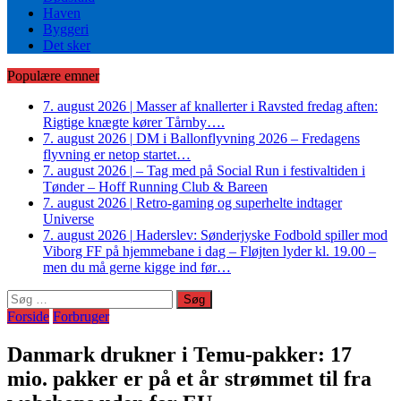
Haven
Byggeri
Det sker
Populære emner
7. august 2026
|
Masser af knallerter i Ravsted fredag aften:
Rigtige knægte kører Tårnby….
7. august 2026
|
DM i Ballonflyvning 2026 – Fredagens
flyvning er netop startet…
7. august 2026
|
– Tag med på Social Run i festivaltiden i
Tønder – Hoff Running Club & Bareen
7. august 2026
|
Retro-gaming og superhelte indtager
Universe
7. august 2026
|
Haderslev: Sønderjyske Fodbold spiller mod
Viborg FF på hjemmebane i dag – Fløjten lyder kl. 19.00 –
men du må gerne kigge ind før…
Søg
efter:
Forside
Forbruger
Danmark drukner i Temu-pakker: 17
mio. pakker er på et år strømmet til fra