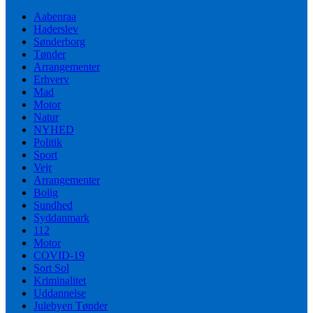
Aabenraa
Haderslev
Sønderborg
Tønder
Arrangementer
Erhverv
Mad
Motor
Natur
NYHED
Politik
Sport
Vejr
Arrangementer
Bolig
Sundhed
Syddanmark
112
Motor
COVID-19
Sort Sol
Kriminalitet
Uddannelse
Julebyen Tønder