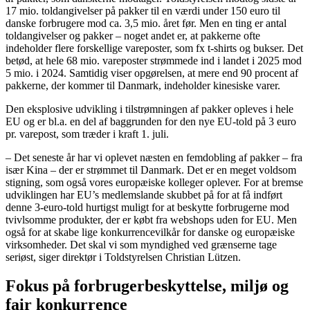
17 mio. toldangivelser på pakker til en værdi under 150 euro til
danske forbrugere mod ca. 3,5 mio. året før. Men en ting er antal
toldangivelser og pakker – noget andet er, at pakkerne ofte
indeholder flere forskellige vareposter, som fx t-shirts og bukser. Det
betød, at hele 68 mio. vareposter strømmede ind i landet i 2025 mod
5 mio. i 2024. Samtidig viser opgørelsen, at mere end 90 procent af
pakkerne, der kommer til Danmark, indeholder kinesiske varer.
Den eksplosive udvikling i tilstrømningen af pakker opleves i hele
EU og er bl.a. en del af baggrunden for den nye EU-told på 3 euro
pr. varepost, som træder i kraft 1. juli.
– Det seneste år har vi oplevet næsten en femdobling af pakker – fra
især Kina – der er strømmet til Danmark. Det er en meget voldsom
stigning, som også vores europæiske kolleger oplever. For at bremse
udviklingen har EU’s medlemslande skubbet på for at få indført
denne 3-euro-told hurtigst muligt for at beskytte forbrugerne mod
tvivlsomme produkter, der er købt fra webshops uden for EU. Men
også for at skabe lige konkurrencevilkår for danske og europæiske
virksomheder. Det skal vi som myndighed ved grænserne tage
seriøst, siger direktør i Toldstyrelsen Christian Lützen.
Fokus på forbrugerbeskyttelse, miljø og
fair konkurrence