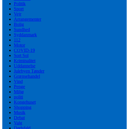
Politik
Sport
Vejr
Arrangementer
Bolig
Sundhed
Syddanmark
112
Motor
COVID-19
Sort Sol
Kriminalitet
Uddannelse
Julebyen Tønder
Grænsehandel
Vind
Penge
Miljø
politi
Kongehuset
Shopping
Musik
Debat
Valg
Dødsfald