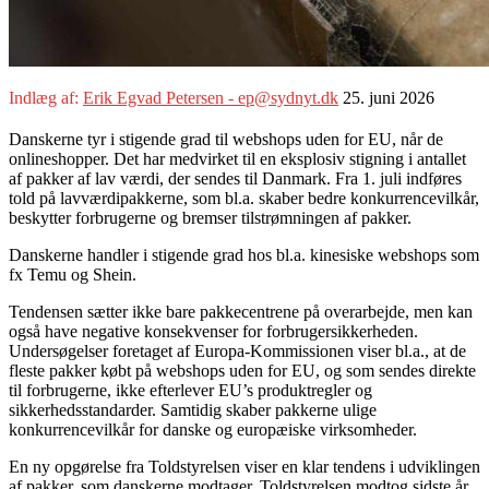
Indlæg af:
Erik Egvad Petersen - ep@sydnyt.dk
25. juni 2026
Danskerne tyr i stigende grad til webshops uden for EU, når de
onlineshopper. Det har medvirket til en eksplosiv stigning i antallet
af pakker af lav værdi, der sendes til Danmark. Fra 1. juli indføres
told på lavværdipakkerne, som bl.a. skaber bedre konkurrencevilkår,
beskytter forbrugerne og bremser tilstrømningen af pakker.
Danskerne handler i stigende grad hos bl.a. kinesiske webshops som
fx Temu og Shein.
Tendensen sætter ikke bare pakkecentrene på overarbejde, men kan
også have negative konsekvenser for forbrugersikkerheden.
Undersøgelser foretaget af Europa-Kommissionen viser bl.a., at de
fleste pakker købt på webshops uden for EU, og som sendes direkte
til forbrugerne, ikke efterlever EU’s produktregler og
sikkerhedsstandarder. Samtidig skaber pakkerne ulige
konkurrencevilkår for danske og europæiske virksomheder.
En ny opgørelse fra Toldstyrelsen viser en klar tendens i udviklingen
af pakker, som danskerne modtager. Toldstyrelsen modtog sidste år