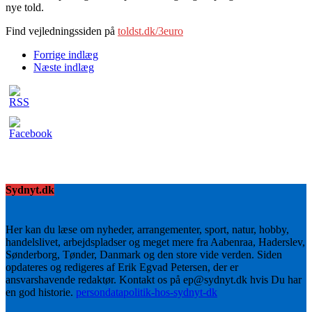
nye told.
Find vejledningssiden på
toldst.dk/3euro
Forrige indlæg
Næste indlæg
Sydnyt.dk
Her kan du læse om nyheder, arrangementer, sport, natur, hobby,
handelslivet, arbejdspladser og meget mere fra Aabenraa, Haderslev,
Sønderborg, Tønder, Danmark og den store vide verden. Siden
opdateres og redigeres af Erik Egvad Petersen, der er
ansvarshavende redaktør. Kontakt os på ep@sydnyt.dk hvis Du har
en god historie.
persondatapolitik-hos-sydnyt-dk