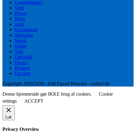
Grænsehandel
Vind
Penge
Miljø
politi
Kongehuset
Shopping
Musik
Debat
Valg
Dødsfald
Haven
Byggeri
Det sker
Copyright 2020/2028 - Erik Egvad Petersen - sydnyt.dk
Denne hjemmeside gør IKKE brug af cookies.
Cookie
settings
ACCEPT
Luk
Privacy Overview