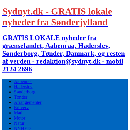
Sydnyt.dk - GRATIS lokale
nyheder fra Sønderjylland
GRATIS LOKALE nyheder fra
grænselandet, Aabenraa, Haderslev,
Sønderborg, Tønder, Danmark, og resten
af verden - redaktion@sydnyt.dk - mobil
2124 2696
Aabenraa
Haderslev
Sønderborg
Tønder
Arrangementer
Erhverv
Mad
Motor
Natur
NYHED