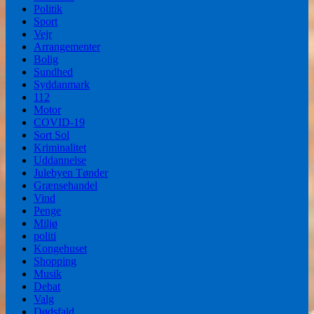
Politik
Sport
Vejr
Arrangementer
Bolig
Sundhed
Syddanmark
112
Motor
COVID-19
Sort Sol
Kriminalitet
Uddannelse
Julebyen Tønder
Grænsehandel
Vind
Penge
Miljø
politi
Kongehuset
Shopping
Musik
Debat
Valg
Dødsfald