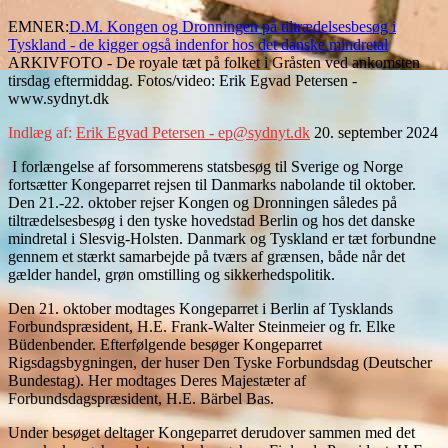
EMNER:
D.M. Kongen og Dronningen på tiltrædelsesbesøg i
Tyskland - de kigger også indenfor hos det danske mindretal
ARKIVFOTO - De royale tæt på folket i Gråsten ved ankomsten
tirsdag eftermiddag. Fotos/video: Erik Egvad Petersen -
www.sydnyt.dk
Indlæg af:
Erik Egvad Petersen - ep@sydnyt.dk
20. september 2024
I forlængelse af forsommerens statsbesøg til Sverige og Norge
fortsætter Kongeparret rejsen til Danmarks nabolande til oktober.
Den 21.-22. oktober rejser Kongen og Dronningen således på
tiltrædelsesbesøg i den tyske hovedstad Berlin og hos det danske
mindretal i Slesvig-Holsten. Danmark og Tyskland er tæt forbundne
gennem et stærkt samarbejde på tværs af grænsen, både når det
gælder handel, grøn omstilling og sikkerhedspolitik.
Den 21. oktober modtages Kongeparret i Berlin af Tysklands
Forbundspræsident, H.E. Frank-Walter Steinmeier og fr. Elke
Büdenbender. Efterfølgende besøger Kongeparret
Rigsdagsbygningen, der huser Den Tyske Forbundsdag (Deutscher
Bundestag). Her modtages Deres Majestæter af
Forbundsdagspræsident, H.E. Bärbel Bas.
Under besøget deltager Kongeparret derudover sammen med det