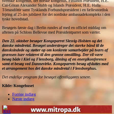
svenske kongehus, det norske kongehus, Finlands Præsident, H.E.
Cai-Göran Alexander Stubb og Islands Præsident, H.E. Halla
Tómasdóttir samt Tysklands Forbundspræsident i en fællesnordisk
fejring af 25-års jubilæet for det nordiske ambassadekompleks i den
tyske hovedstad.
Besøgets første dag i Berlin rundes af med en officiel middag om
aftenen på Schloss Bellevue med Præsidentparret som værter.
Den 22. oktober besøger Kongeparret Slesvig-Holsten og det
danske mindretal. Besøget understreger det stærke bånd til de
dansksindede og støtter op om konkrete samarbejder på tværs af
grænsen især relateret til den grønne omstilling. Der vil være
besøg både i Kiel og Flensborg, åbning af en energikonference
samt et besøg ved Dannevirke. Kongeparrets besøg afsluttes med
et arrangement hos det danske mindretal i Flensborghus.
Det endelige program for besøget offentliggøres senere.
Kilde: Kongehuset
Forrige indlæg
Næste indlæg