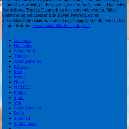
handelslivet, arbejdspladser og meget mere fra Aabenraa, Haderslev,
Sønderborg, Tønder, Danmark og den store vide verden. Siden
opdateres og redigeres af Erik Egvad Petersen, der er
ansvarshavende redaktør. Kontakt os på ep@sydnyt.dk hvis Du har
en god historie.
persondatapolitik-hos-sydnyt-dk
Aabenraa
Haderslev
Sønderborg
Tønder
Arrangementer
Erhverv
Mad
Motor
Natur
NYHED
Politik
Sport
Vejr
Arrangementer
Bolig
Sundhed
Syddanmark
112