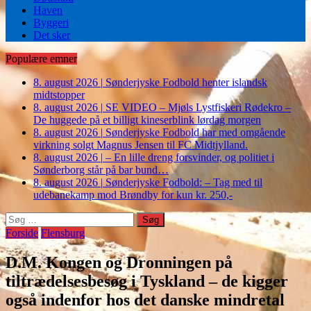
Haven
Byggeri
Det sker
Populære emner
8. august 2026
|
Sønderjyske Fodbold henter islandsk
midtstopper
8. august 2026
|
SE VIDEO – Mjøls Lystfiskeri Rødekro –
De huggede på et billigt kineserblink lørdag morgen
8. august 2026
|
Sønderjyske Fodbold har med omgående
virkning solgt Magnus Jensen til FC Midtjylland.
8. august 2026
|
– En lille dreng forsvinder, og politiet i
Sønderborg står på bar bund…
8. august 2026
|
Sønderjyske Fodbold: – Tag med til
udebanekamp mod Brøndby for kun kr. 250,-
Søg
efter:
Forside
Flensburg
D.M. Kongen og Dronningen på
tiltrædelsesbesøg i Tyskland – de kigger
også indenfor hos det danske mindretal