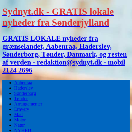
Sydnyt.dk - GRATIS lokale
nyheder fra Sønderjylland
GRATIS LOKALE nyheder fra
grænselandet, Aabenraa, Haderslev,
Sønderborg, Tønder, Danmark, og resten
af verden - redaktion@sydnyt.dk - mobil
2124 2696
Aabenraa
Haderslev
Sønderborg
Tønder
Arrangementer
Erhverv
Mad
Motor
Natur
NYHED