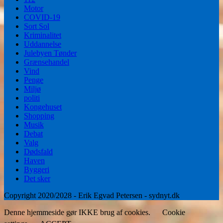
Motor
COVID-19
Sort Sol
Kriminalitet
Uddannelse
Julebyen Tønder
Grænsehandel
Vind
Penge
Miljø
politi
Kongehuset
Shopping
Musik
Debat
Valg
Dødsfald
Haven
Byggeri
Det sker
Copyright 2020/2028 - Erik Egvad Petersen - sydnyt.dk
Denne hjemmeside gør IKKE brug af cookies.
Cookie