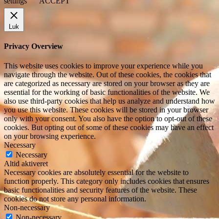
settings
ACCEPT
Luk
Privacy Overview
This website uses cookies to improve your experience while you
navigate through the website. Out of these cookies, the cookies that
are categorized as necessary are stored on your browser as they are
essential for the working of basic functionalities of the website. We
also use third-party cookies that help us analyze and understand how
you use this website. These cookies will be stored in your browser
only with your consent. You also have the option to opt-out of these
cookies. But opting out of some of these cookies may have an effect
on your browsing experience.
Necessary
Necessary
Altid aktiveret
Necessary cookies are absolutely essential for the website to
function properly. This category only includes cookies that ensures
basic functionalities and security features of the website. These
cookies do not store any personal information.
Non-necessary
Non-necessary