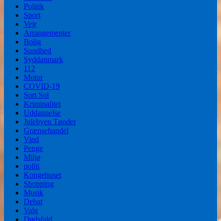
Politik
Sport
Vejr
Arrangementer
Bolig
Sundhed
Syddanmark
112
Motor
COVID-19
Sort Sol
Kriminalitet
Uddannelse
Julebyen Tønder
Grænsehandel
Vind
Penge
Miljø
politi
Kongehuset
Shopping
Musik
Debat
Valg
Dødsfald