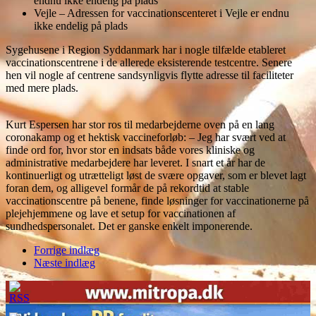
endnu ikke endelig på plads
Vejle – Adressen for vaccinationscenteret i Vejle er endnu
ikke endelig på plads
Sygehusene i Region Syddanmark har i nogle tilfælde etableret
vaccinationscentrene i de allerede eksisterende testcentre. Senere
hen vil nogle af centrene sandsynligvis flytte adresse til faciliteter
med mere plads.
Kurt Espersen har stor ros til medarbejderne oven på en lang
coronakamp og et hektisk vaccineforløb: – Jeg har svært ved at
finde ord for, hvor stor en indsats både vores kliniske og
administrative medarbejdere har leveret. I snart et år har de
kontinuerligt og utrætteligt løst de svære opgaver, som er blevet lagt
foran dem, og alligevel formår de på rekordtid at stable
vaccinationscentre på benene, finde løsninger for vaccinationerne på
plejehjemmene og lave et setup for vaccinationen af
sundhedspersonalet. Det er ganske enkelt imponerende.
Forrige indlæg
Næste indlæg