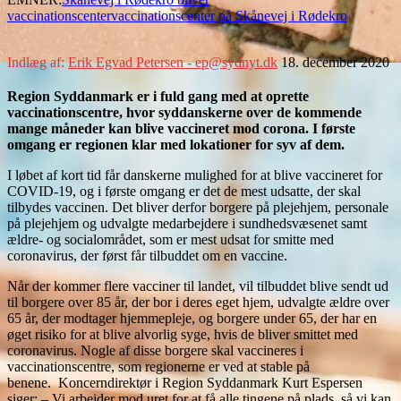
vaccinationscenter
vaccinationscenter på Skånevej i Rødekro
Indlæg af:
Erik Egvad Petersen - ep@sydnyt.dk
18. december 2020
Region Syddanmark er i fuld gang med at oprette
vaccinationscentre, hvor syddanskerne over de kommende
mange måneder kan blive vaccineret mod corona. I første
omgang er regionen klar med lokationer for syv af dem.
I løbet af kort tid får danskerne mulighed for at blive vaccineret for
COVID-19, og i første omgang er det de mest udsatte, der skal
tilbydes vaccinen. Det bliver derfor borgere på plejehjem, personale
på plejehjem og udvalgte medarbejdere i sundhedsvæsenet samt
ældre- og socialområdet, som er mest udsat for smitte med
coronavirus, der først får tilbuddet om en vaccine.
Når der kommer flere vacciner til landet, vil tilbuddet blive sendt ud
til borgere over 85 år, der bor i deres eget hjem, udvalgte ældre over
65 år, der modtager hjemmepleje, og borgere under 65, der har en
øget risiko for at blive alvorlig syge, hvis de bliver smittet med
coronavirus. Nogle af disse borgere skal vaccineres i
vaccinationscentre, som regionerne er ved at stable på
benene. Koncerndirektør i Region Syddanmark Kurt Espersen
siger: – Vi arbejder mod uret for at få alle tingene på plads, så vi kan