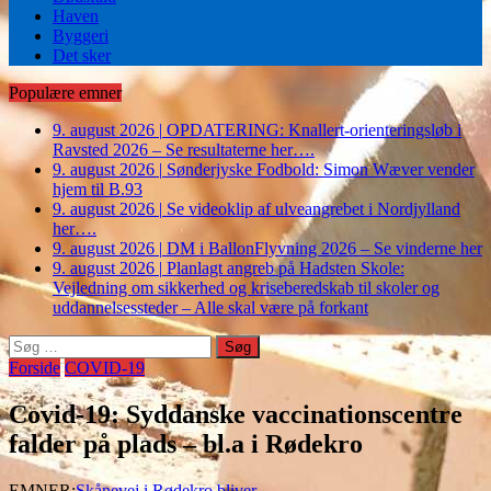
Haven
Byggeri
Det sker
Populære emner
9. august 2026
|
OPDATERING: Knallert-orienteringsløb i
Ravsted 2026 – Se resultaterne her….
9. august 2026
|
Sønderjyske Fodbold: Simon Wæver vender
hjem til B.93
9. august 2026
|
Se videoklip af ulveangrebet i Nordjylland
her….
9. august 2026
|
DM i BallonFlyvning 2026 – Se vinderne her
9. august 2026
|
Planlagt angreb på Hadsten Skole:
Vejledning om sikkerhed og kriseberedskab til skoler og
uddannelsessteder – Alle skal være på forkant
Søg
efter:
Forside
COVID-19
Covid-19: Syddanske vaccinationscentre
falder på plads – bl.a i Rødekro
EMNER:
Skånevej i Rødekro bliver