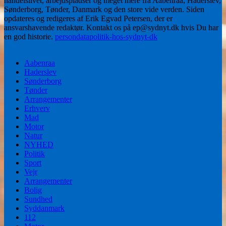
handelslivet, arbejdspladser og meget mere fra Aabenraa, Haderslev,
Sønderborg, Tønder, Danmark og den store vide verden. Siden
opdateres og redigeres af Erik Egvad Petersen, der er
ansvarshavende redaktør. Kontakt os på ep@sydnyt.dk hvis Du har
en god historie.
persondatapolitik-hos-sydnyt-dk
Aabenraa
Haderslev
Sønderborg
Tønder
Arrangementer
Erhverv
Mad
Motor
Natur
NYHED
Politik
Sport
Vejr
Arrangementer
Bolig
Sundhed
Syddanmark
112