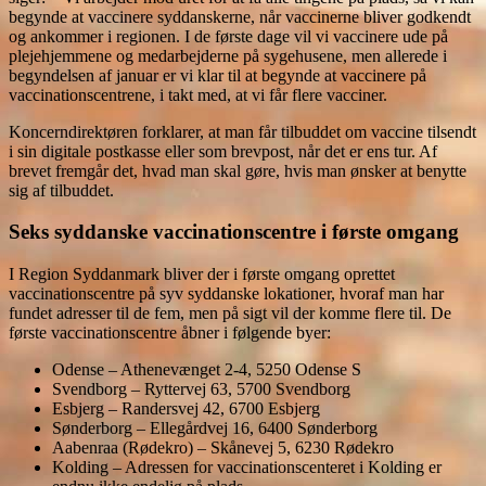
begynde at vaccinere syddanskerne, når vaccinerne bliver godkendt
og ankommer i regionen. I de første dage vil vi vaccinere ude på
plejehjemmene og medarbejderne på sygehusene, men allerede i
begyndelsen af januar er vi klar til at begynde at vaccinere på
vaccinationscentrene, i takt med, at vi får flere vacciner.
Koncerndirektøren forklarer, at man får tilbuddet om vaccine tilsendt
i sin digitale postkasse eller som brevpost, når det er ens tur. Af
brevet fremgår det, hvad man skal gøre, hvis man ønsker at benytte
sig af tilbuddet.
Seks syddanske vaccinationscentre i første omgang
I Region Syddanmark bliver der i første omgang oprettet
vaccinationscentre på syv syddanske lokationer, hvoraf man har
fundet adresser til de fem, men på sigt vil der komme flere til. De
første vaccinationscentre åbner i følgende byer:
Odense – Athenevænget 2-4, 5250 Odense S
Svendborg – Ryttervej 63, 5700 Svendborg
Esbjerg – Randersvej 42, 6700 Esbjerg
Sønderborg – Ellegårdvej 16, 6400 Sønderborg
Aabenraa (Rødekro) – Skånevej 5, 6230 Rødekro
Kolding – Adressen for vaccinationscenteret i Kolding er