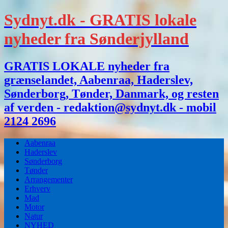
Sydnyt.dk - GRATIS lokale
nyheder fra Sønderjylland
GRATIS LOKALE nyheder fra
grænselandet, Aabenraa, Haderslev,
Sønderborg, Tønder, Danmark, og resten
af verden - redaktion@sydnyt.dk - mobil
2124 2696
Aabenraa
Haderslev
Sønderborg
Tønder
Arrangementer
Erhverv
Mad
Motor
Natur
NYHED