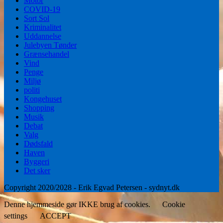
Motor
COVID-19
Sort Sol
Kriminalitet
Uddannelse
Julebyen Tønder
Grænsehandel
Vind
Penge
Miljø
politi
Kongehuset
Shopping
Musik
Debat
Valg
Dødsfald
Haven
Byggeri
Det sker
Copyright 2020/2028 - Erik Egvad Petersen - sydnyt.dk
Denne hjemmeside gør IKKE brug af cookies.
Cookie
settings
ACCEPT