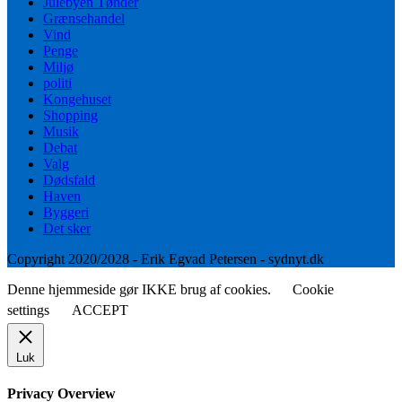
Julebyen Tønder
Grænsehandel
Vind
Penge
Miljø
politi
Kongehuset
Shopping
Musik
Debat
Valg
Dødsfald
Haven
Byggeri
Det sker
Copyright 2020/2028 - Erik Egvad Petersen - sydnyt.dk
Denne hjemmeside gør IKKE brug af cookies.
Cookie
settings
ACCEPT
Luk
Privacy Overview