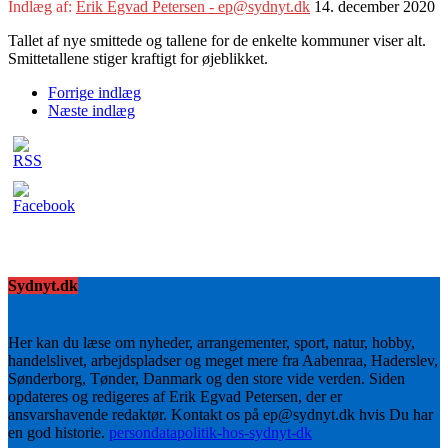
Indlæg af:
Erik Egvad Petersen - ep@sydnyt.dk
14. december 2020
Tallet af nye smittede og tallene for de enkelte kommuner viser alt.
Smittetallene stiger kraftigt for øjeblikket.
Forrige indlæg
Næste indlæg
Sydnyt.dk
Her kan du læse om nyheder, arrangementer, sport, natur, hobby,
handelslivet, arbejdspladser og meget mere fra Aabenraa, Haderslev,
Sønderborg, Tønder, Danmark og den store vide verden. Siden
opdateres og redigeres af Erik Egvad Petersen, der er
ansvarshavende redaktør. Kontakt os på ep@sydnyt.dk hvis Du har
en god historie.
persondatapolitik-hos-sydnyt-dk