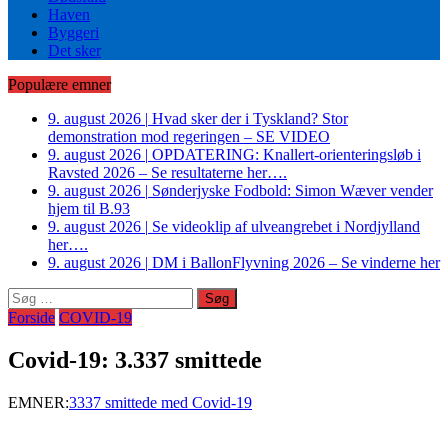
Haven
Byggeri
Det sker
Populære emner
9. august 2026
|
Hvad sker der i Tyskland? Stor
demonstration mod regeringen – SE VIDEO
9. august 2026
|
OPDATERING: Knallert-orienteringsløb i
Ravsted 2026 – Se resultaterne her….
9. august 2026
|
Sønderjyske Fodbold: Simon Wæver vender
hjem til B.93
9. august 2026
|
Se videoklip af ulveangrebet i Nordjylland
her….
9. august 2026
|
DM i BallonFlyvning 2026 – Se vinderne her
Søg
efter:
Forside
COVID-19
Covid-19: 3.337 smittede
EMNER:
3337 smittede med Covid-19