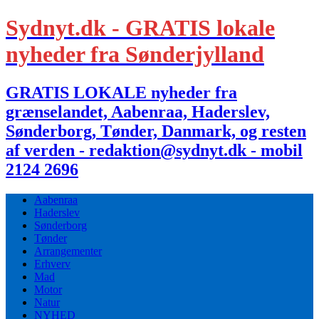
Sydnyt.dk - GRATIS lokale
nyheder fra Sønderjylland
GRATIS LOKALE nyheder fra
grænselandet, Aabenraa, Haderslev,
Sønderborg, Tønder, Danmark, og resten
af verden - redaktion@sydnyt.dk - mobil
2124 2696
Aabenraa
Haderslev
Sønderborg
Tønder
Arrangementer
Erhverv
Mad
Motor
Natur
NYHED