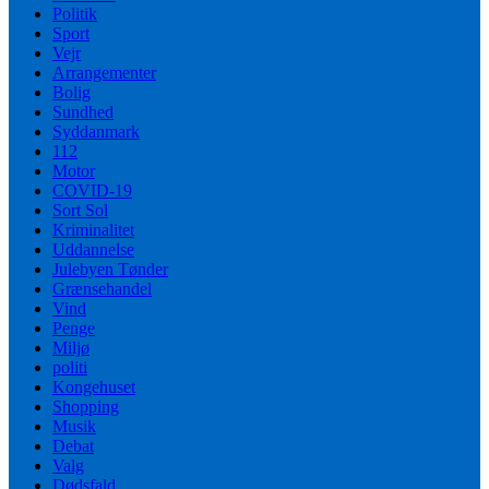
Politik
Sport
Vejr
Arrangementer
Bolig
Sundhed
Syddanmark
112
Motor
COVID-19
Sort Sol
Kriminalitet
Uddannelse
Julebyen Tønder
Grænsehandel
Vind
Penge
Miljø
politi
Kongehuset
Shopping
Musik
Debat
Valg
Dødsfald