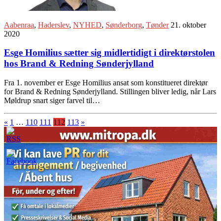
Aabenraa
,
Haderslev
,
NYHED
,
Sønderborg
,
Tønder
21. oktober
2020
Esge Homilius sætter sig midlertidigt i direktørstolen
hos Brand & Redning Sønderjylland
Fra 1. november er Esge Homilius ansat som konstitueret direktør
for Brand & Redning Sønderjylland. Stillingen bliver ledig, når Lars
Møldrup snart siger farvel til…
«
1
…
110
111
112
113
»