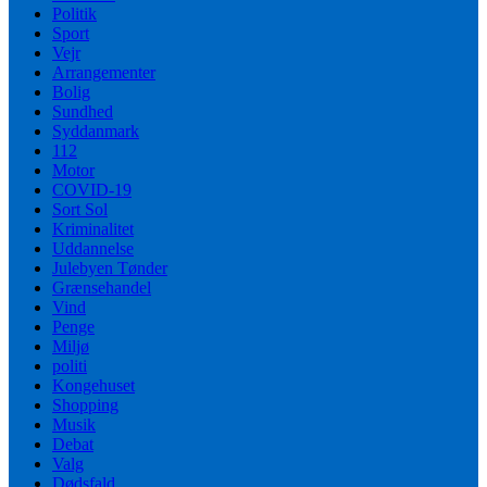
Politik
Sport
Vejr
Arrangementer
Bolig
Sundhed
Syddanmark
112
Motor
COVID-19
Sort Sol
Kriminalitet
Uddannelse
Julebyen Tønder
Grænsehandel
Vind
Penge
Miljø
politi
Kongehuset
Shopping
Musik
Debat
Valg
Dødsfald