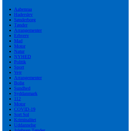
Aabenraa
Haderslev
Sønderborg
Tønder
Arrangementer
Erhverv
Mad
Motor
Natur
NYHED
Politik
Sport
Vejr
Arrangementer
Bolig
Sundhed
Syddanmark
112
Motor
COVID-19
Sort Sol
Kriminalitet
Uddannelse
Julebyen Tønder