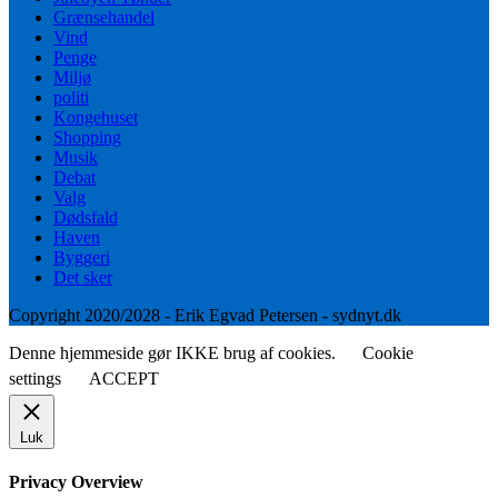
Grænsehandel
Vind
Penge
Miljø
politi
Kongehuset
Shopping
Musik
Debat
Valg
Dødsfald
Haven
Byggeri
Det sker
Copyright 2020/2028 - Erik Egvad Petersen - sydnyt.dk
Denne hjemmeside gør IKKE brug af cookies.
Cookie
settings
ACCEPT
Luk
Privacy Overview