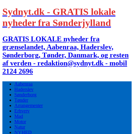
Sydnyt.dk - GRATIS lokale
nyheder fra Sønderjylland
GRATIS LOKALE nyheder fra
grænselandet, Aabenraa, Haderslev,
Sønderborg, Tønder, Danmark, og resten
af verden - redaktion@sydnyt.dk - mobil
2124 2696
Aabenraa
Haderslev
Sønderborg
Tønder
Arrangementer
Erhverv
Mad
Motor
Natur
NYHED