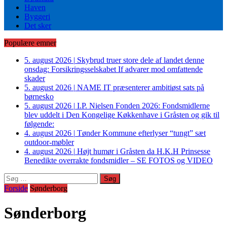
Haven
Byggeri
Det sker
Populære emner
5. august 2026
|
Skybrud truer store dele af landet denne
onsdag: Forsikringsselskabet If advarer mod omfattende
skader
5. august 2026
|
NAME IT præsenterer ambitiøst sats på
børnesko
5. august 2026
|
I.P. Nielsen Fonden 2026: Fondsmidlerne
blev uddelt i Den Kongelige Køkkenhave i Gråsten og gik til
følgende:
4. august 2026
|
Tønder Kommune efterlyser “tungt” sæt
outdoor-møbler
4. august 2026
|
Højt humør i Gråsten da H.K.H Prinsesse
Benedikte overrakte fondsmidler – SE FOTOS og VIDEO
Søg
efter:
Forside
Sønderborg
Sønderborg