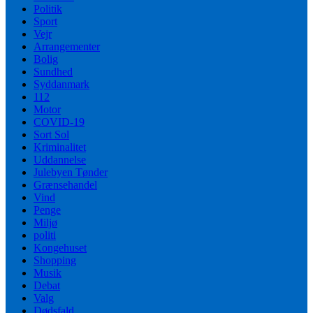
Politik
Sport
Vejr
Arrangementer
Bolig
Sundhed
Syddanmark
112
Motor
COVID-19
Sort Sol
Kriminalitet
Uddannelse
Julebyen Tønder
Grænsehandel
Vind
Penge
Miljø
politi
Kongehuset
Shopping
Musik
Debat
Valg
Dødsfald