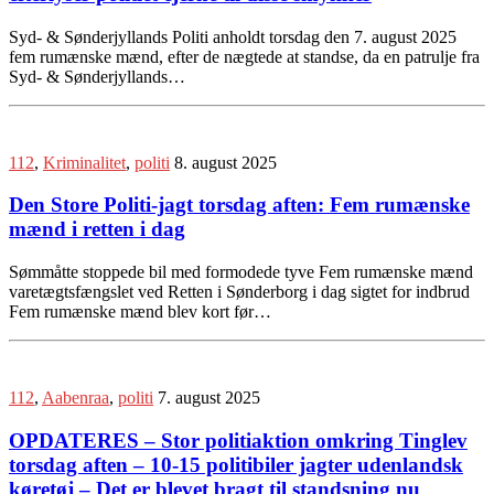
Syd- & Sønderjyllands Politi anholdt torsdag den 7. august 2025
fem rumænske mænd, efter de nægtede at standse, da en patrulje fra
Syd- & Sønderjyllands…
112
,
Kriminalitet
,
politi
8. august 2025
Den Store Politi-jagt torsdag aften: Fem rumænske
mænd i retten i dag
Sømmåtte stoppede bil med formodede tyve Fem rumænske mænd
varetægtsfængslet ved Retten i Sønderborg i dag sigtet for indbrud
Fem rumænske mænd blev kort før…
112
,
Aabenraa
,
politi
7. august 2025
OPDATERES – Stor politiaktion omkring Tinglev
torsdag aften – 10-15 politibiler jagter udenlandsk
køretøj – Det er blevet bragt til standsning nu