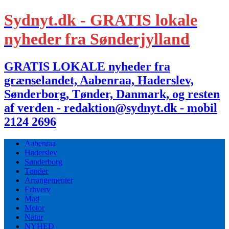
Sydnyt.dk - GRATIS lokale
nyheder fra Sønderjylland
GRATIS LOKALE nyheder fra
grænselandet, Aabenraa, Haderslev,
Sønderborg, Tønder, Danmark, og resten
af verden - redaktion@sydnyt.dk - mobil
2124 2696
Aabenraa
Haderslev
Sønderborg
Tønder
Arrangementer
Erhverv
Mad
Motor
Natur
NYHED