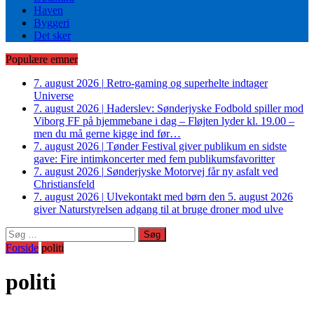
Haven
Byggeri
Det sker
Populære emner
7. august 2026
|
Retro-gaming og superhelte indtager
Universe
7. august 2026
|
Haderslev: Sønderjyske Fodbold spiller mod
Viborg FF på hjemmebane i dag – Fløjten lyder kl. 19.00 –
men du må gerne kigge ind før…
7. august 2026
|
Tønder Festival giver publikum en sidste
gave: Fire intimkoncerter med fem publikumsfavoritter
7. august 2026
|
Sønderjyske Motorvej får ny asfalt ved
Christiansfeld
7. august 2026
|
Ulvekontakt med børn den 5. august 2026
giver Naturstyrelsen adgang til at bruge droner mod ulve
Søg
efter:
Forside
politi
politi