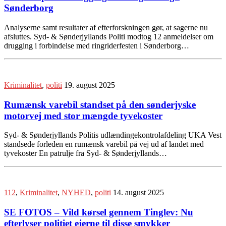
Sønderborg
Analyserne samt resultater af efterforskningen gør, at sagerne nu
afsluttes. Syd- & Sønderjyllands Politi modtog 12 anmeldelser om
drugging i forbindelse med ringriderfesten i Sønderborg…
Kriminalitet
,
politi
19. august 2025
Rumænsk varebil standset på den sønderjyske
motorvej med stor mængde tyvekoster
Syd- & Sønderjyllands Politis udlændingekontrolafdeling UKA Vest
standsede forleden en rumænsk varebil på vej ud af landet med
tyvekoster En patrulje fra Syd- & Sønderjyllands…
112
,
Kriminalitet
,
NYHED
,
politi
14. august 2025
SE FOTOS – Vild kørsel gennem Tinglev: Nu
efterlyser politiet ejerne til disse smykker