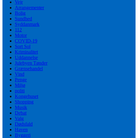
Vejr
Arrangementer
Bolig
Sundhed
Syddanmark
112
Motor
COVID-19
Sort Sol
Kriminalitet
Uddannelse
Julebyen Tønder
Grænsehandel
Vind
Penge
Miljø
politi
Kongehuset
Shopping
Musik
Debat
Valg
Dødsfald
Haven
Byggeri