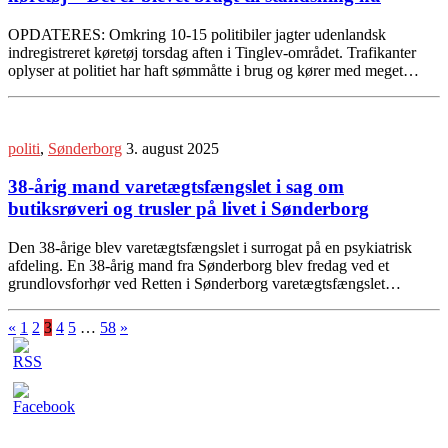
OPDATERES: Omkring 10-15 politibiler jagter udenlandsk
indregistreret køretøj torsdag aften i Tinglev-området. Trafikanter
oplyser at politiet har haft sømmåtte i brug og kører med meget…
politi
,
Sønderborg
3. august 2025
38-årig mand varetægtsfængslet i sag om
butiksrøveri og trusler på livet i Sønderborg
Den 38-årige blev varetægtsfængslet i surrogat på en psykiatrisk
afdeling. En 38-årig mand fra Sønderborg blev fredag ved et
grundlovsforhør ved Retten i Sønderborg varetægtsfængslet…
«
1
2
3
4
5
…
58
»