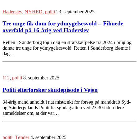
Haderslev
,
NYHED
,
politi
23. september 2025
Tre unge fik dom for ydmygelsesvold – Filmede
overfald på 16-årig ved Haderslev
Retten i Sønderborg tog i dag en strafskærpelse fra 2024 i brug og
dømte tre unge for ydmygelsesvold ​ Retten i Sønderborg idømte i
dag…
112
,
politi
8. september 2025
Politi efterforsker skudepisode i Vejen
34-årig mand anholdt i nat mistænkt for forsøg på manddrab Syd-
og Sønderjyllands Politi fik søndag aften ved 23.30-tiden flere
anmeldelser om, at der var…
politi
,
Tønder
4. september 2025