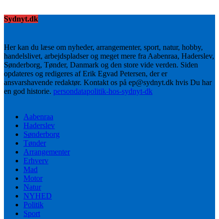
Sydnyt.dk
Her kan du læse om nyheder, arrangementer, sport, natur, hobby,
handelslivet, arbejdspladser og meget mere fra Aabenraa, Haderslev,
Sønderborg, Tønder, Danmark og den store vide verden. Siden
opdateres og redigeres af Erik Egvad Petersen, der er
ansvarshavende redaktør. Kontakt os på ep@sydnyt.dk hvis Du har
en god historie.
persondatapolitik-hos-sydnyt-dk
Aabenraa
Haderslev
Sønderborg
Tønder
Arrangementer
Erhverv
Mad
Motor
Natur
NYHED
Politik
Sport