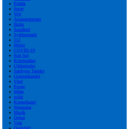
Politik
Sport
Vejr
Arrangementer
Bolig
Sundhed
Syddanmark
112
Motor
COVID-19
Sort Sol
Kriminalitet
Uddannelse
Julebyen Tønder
Grænsehandel
Vind
Penge
Miljø
politi
Kongehuset
Shopping
Musik
Debat
Valg
Dødsfald