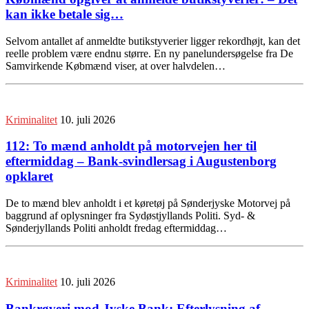
kan ikke betale sig…
Selvom antallet af anmeldte butikstyverier ligger rekordhøjt, kan det
reelle problem være endnu større. En ny panelundersøgelse fra De
Samvirkende Købmænd viser, at over halvdelen…
Kriminalitet
10. juli 2026
112: To mænd anholdt på motorvejen her til
eftermiddag – Bank-svindlersag i Augustenborg
opklaret
De to mænd blev anholdt i et køretøj på Sønderjyske Motorvej på
baggrund af oplysninger fra Sydøstjyllands Politi. Syd- &
Sønderjyllands Politi anholdt fredag eftermiddag…
Kriminalitet
10. juli 2026
Bankrøveri mod Jyske Bank: Efterlysning af