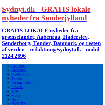
Sydnyt.dk - GRATIS lokale
nyheder fra Sønderjylland
GRATIS LOKALE nyheder fra
grænselandet, Aabenraa, Haderslev,
Sønderborg, Tønder, Danmark, og resten
af verden - redaktion@sydnyt.dk - mobil
2124 2696
Aabenraa
Haderslev
Sønderborg
Tønder
Arrangementer
Erhverv
Mad
Motor
Natur
NYHED