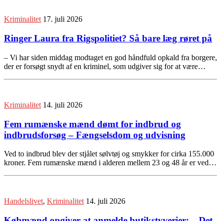
Kriminalitet
17. juli 2026
Ringer Laura fra Rigspolitiet? Så bare læg røret på
– Vi har siden middag modtaget en god håndfuld opkald fra borgere,
der er forsøgt snydt af en kriminel, som udgiver sig for at være…
Kriminalitet
14. juli 2026
Fem rumænske mænd dømt for indbrud og
indbrudsforsøg – Fængselsdom og udvisning
Ved to indbrud blev der stjålet sølvtøj og smykker for cirka 155.000
kroner. Fem rumænske mænd i alderen mellem 23 og 48 år er ved…
Handelslivet
,
Kriminalitet
14. juli 2026
Købmænd opgiver at anmelde butikstyverier: – Det