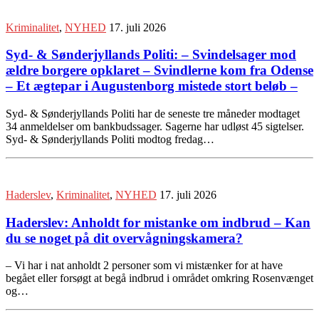
Kriminalitet
,
NYHED
17. juli 2026
Syd- & Sønderjyllands Politi: – Svindelsager mod
ældre borgere opklaret – Svindlerne kom fra Odense
– Et ægtepar i Augustenborg mistede stort beløb –
Syd- & Sønderjyllands Politi har de seneste tre måneder modtaget
34 anmeldelser om bankbudssager. Sagerne har udløst 45 sigtelser.
Syd- & Sønderjyllands Politi modtog fredag…
Haderslev
,
Kriminalitet
,
NYHED
17. juli 2026
Haderslev: Anholdt for mistanke om indbrud – Kan
du se noget på dit overvågningskamera?
– Vi har i nat anholdt 2 personer som vi mistænker for at have
begået eller forsøgt at begå indbrud i området omkring Rosenvænget
og…