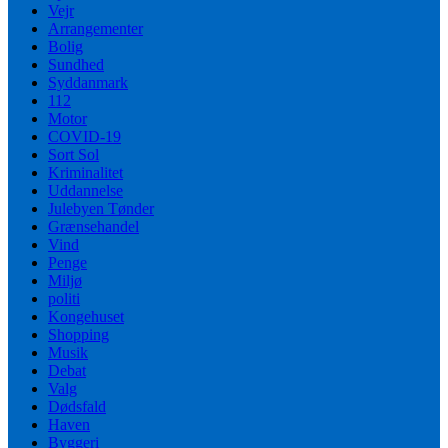
Vejr
Arrangementer
Bolig
Sundhed
Syddanmark
112
Motor
COVID-19
Sort Sol
Kriminalitet
Uddannelse
Julebyen Tønder
Grænsehandel
Vind
Penge
Miljø
politi
Kongehuset
Shopping
Musik
Debat
Valg
Dødsfald
Haven
Byggeri