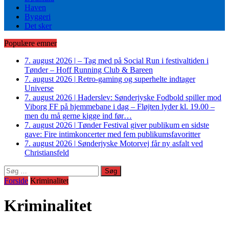
Haven
Byggeri
Det sker
Populære emner
7. august 2026
|
– Tag med på Social Run i festivaltiden i
Tønder – Hoff Running Club & Bareen
7. august 2026
|
Retro-gaming og superhelte indtager
Universe
7. august 2026
|
Haderslev: Sønderjyske Fodbold spiller mod
Viborg FF på hjemmebane i dag – Fløjten lyder kl. 19.00 –
men du må gerne kigge ind før…
7. august 2026
|
Tønder Festival giver publikum en sidste
gave: Fire intimkoncerter med fem publikumsfavoritter
7. august 2026
|
Sønderjyske Motorvej får ny asfalt ved
Christiansfeld
Søg
efter:
Forside
Kriminalitet
Kriminalitet