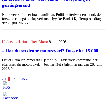
gerningsmand
Nej, overskriften er ingen aprilsnar. Politiet efterlyser en mand, der
forsøgte et begå bankrøveri mod Jyyske Bank i Kjellerup onsdfag
den 8. juli 2026 kl….
Haderslev
,
Kriminalitet
,
Motor
8. juli 2026
– Har du set denne motorcykel? Dusør kr. 15.000
Det er Laila Brummer fra Hjerndrup i Haderslev kommune, der
efterlyser sin motorcykel. – Jeg har fået stjålet min mc den 28. juni
2026 fra…
«
1
2
3
4
…
46
»