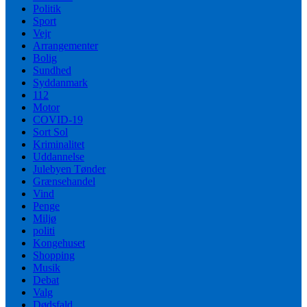
Politik
Sport
Vejr
Arrangementer
Bolig
Sundhed
Syddanmark
112
Motor
COVID-19
Sort Sol
Kriminalitet
Uddannelse
Julebyen Tønder
Grænsehandel
Vind
Penge
Miljø
politi
Kongehuset
Shopping
Musik
Debat
Valg
Dødsfald