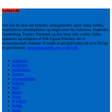
Sydnyt.dk
Her kan du læse om nyheder, arrangementer, sport, natur, hobby,
handelslivet, arbejdspladser og meget mere fra Aabenraa, Haderslev,
Sønderborg, Tønder, Danmark og den store vide verden. Siden
opdateres og redigeres af Erik Egvad Petersen, der er
ansvarshavende redaktør. Kontakt os på ep@sydnyt.dk hvis Du har
en god historie.
persondatapolitik-hos-sydnyt-dk
Aabenraa
Haderslev
Sønderborg
Tønder
Arrangementer
Erhverv
Mad
Motor
Natur
NYHED
Politik
Sport