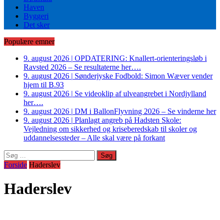
Haven
Byggeri
Det sker
Populære emner
9. august 2026
|
OPDATERING: Knallert-orienteringsløb i
Ravsted 2026 – Se resultaterne her….
9. august 2026
|
Sønderjyske Fodbold: Simon Wæver vender
hjem til B.93
9. august 2026
|
Se videoklip af ulveangrebet i Nordjylland
her….
9. august 2026
|
DM i BallonFlyvning 2026 – Se vinderne her
9. august 2026
|
Planlagt angreb på Hadsten Skole:
Vejledning om sikkerhed og kriseberedskab til skoler og
uddannelsessteder – Alle skal være på forkant
Søg
efter:
Forside
Haderslev
Haderslev