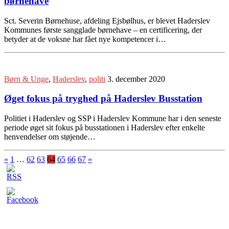
børnehave
Sct. Severin Børnehuse, afdeling Ejsbølhus, er blevet Haderslev
Kommunes første sangglade børnehave – en certificering, der
betyder at de voksne har fået nye kompetencer i…
Børn & Unge
,
Haderslev
,
politi
3. december 2020
Øget fokus på tryghed på Haderslev Busstation
Politiet i Haderslev og SSP i Haderslev Kommune har i den seneste
periode øget sit fokus på busstationen i Haderslev efter enkelte
henvendelser om støjende…
«
1
…
62
63
64
65
66
67
»