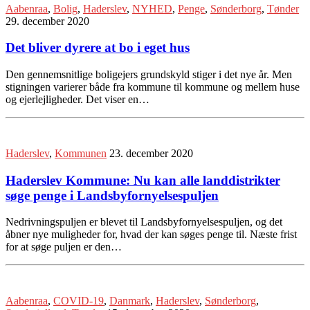
Aabenraa
,
Bolig
,
Haderslev
,
NYHED
,
Penge
,
Sønderborg
,
Tønder
29. december 2020
Det bliver dyrere at bo i eget hus
Den gennemsnitlige boligejers grundskyld stiger i det nye år. Men
stigningen varierer både fra kommune til kommune og mellem huse
og ejerlejligheder. Det viser en…
Haderslev
,
Kommunen
23. december 2020
Haderslev Kommune: Nu kan alle landdistrikter
søge penge i Landsbyfornyelsespuljen
Nedrivningspuljen er blevet til Landsbyfornyelsespuljen, og det
åbner nye muligheder for, hvad der kan søges penge til. Næste frist
for at søge puljen er den…
Aabenraa
,
COVID-19
,
Danmark
,
Haderslev
,
Sønderborg
,