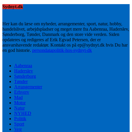
Sydnyt.dk
Her kan du læse om nyheder, arrangementer, sport, natur, hobby,
handelslivet, arbejdspladser og meget mere fra Aabenraa, Haderslev,
Sønderborg, Tønder, Danmark og den store vide verden. Siden
opdateres og redigeres af Erik Egvad Petersen, der er
ansvarshavende redaktør. Kontakt os på ep@sydnyt.dk hvis Du har
en god historie.
persondatapolitik-hos-sydnyt-dk
Aabenraa
Haderslev
Sønderborg
Tønder
Arrangementer
Erhverv
Mad
Motor
Natur
NYHED
Politik
Sport
Vejr