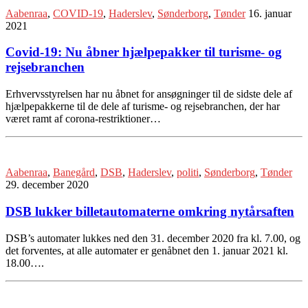
Aabenraa
,
COVID-19
,
Haderslev
,
Sønderborg
,
Tønder
16. januar
2021
Covid-19: Nu åbner hjælpepakker til turisme- og
rejsebranchen
Erhvervsstyrelsen har nu åbnet for ansøgninger til de sidste dele af
hjælpepakkerne til de dele af turisme- og rejsebranchen, der har
været ramt af corona-restriktioner…
Aabenraa
,
Banegård
,
DSB
,
Haderslev
,
politi
,
Sønderborg
,
Tønder
29. december 2020
DSB lukker billetautomaterne omkring nytårsaften
DSB’s automater lukkes ned den 31. december 2020 fra kl. 7.00, og
det forventes, at alle automater er genåbnet den 1. januar 2021 kl.
18.00….