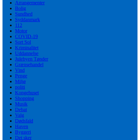
Arrangementer
Bolig
Sundhed
Syddanmark
112
Motor
COVID-19
Sort Sol
Kriminalitet
Uddannelse
Julebyen Tønder
Grænsehandel
Vind
Penge
Miljø
politi
Kongehuset
Shopping
Musik
Debat
Valg
Dødsfald
Haven
Byggeri
Det sker