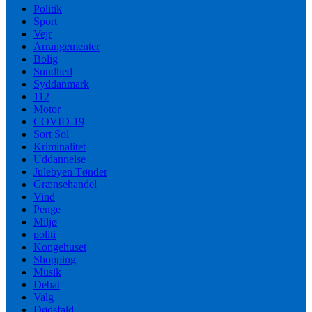
Politik
Sport
Vejr
Arrangementer
Bolig
Sundhed
Syddanmark
112
Motor
COVID-19
Sort Sol
Kriminalitet
Uddannelse
Julebyen Tønder
Grænsehandel
Vind
Penge
Miljø
politi
Kongehuset
Shopping
Musik
Debat
Valg
Dødsfald