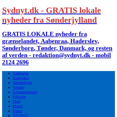
Sydnyt.dk - GRATIS lokale
nyheder fra Sønderjylland
GRATIS LOKALE nyheder fra
grænselandet, Aabenraa, Haderslev,
Sønderborg, Tønder, Danmark, og resten
af verden - redaktion@sydnyt.dk - mobil
2124 2696
Aabenraa
Haderslev
Sønderborg
Tønder
Arrangementer
Erhverv
Mad
Motor
Natur
NYHED