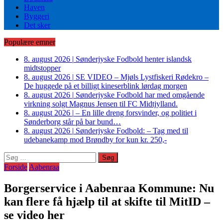
Haven
Byggeri
Det sker
Populære emner
8. august 2026
|
Sønderjyske Fodbold henter islandsk
midtstopper
8. august 2026
|
SE VIDEO – Mjøls Lystfiskeri Rødekro –
De huggede på et billigt kineserblink lørdag morgen
8. august 2026
|
Sønderjyske Fodbold har med omgående
virkning solgt Magnus Jensen til FC Midtjylland.
8. august 2026
|
– En lille dreng forsvinder, og politiet i
Sønderborg står på bar bund…
8. august 2026
|
Sønderjyske Fodbold: – Tag med til
udebanekamp mod Brøndby for kun kr. 250,-
Søg
efter:
Forside
Aabenraa
Borgerservice i Aabenraa Kommune: Nu
kan flere få hjælp til at skifte til MitID –
se video her