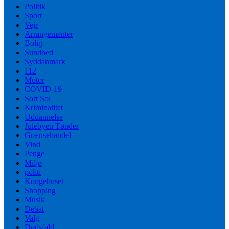
Politik
Sport
Vejr
Arrangementer
Bolig
Sundhed
Syddanmark
112
Motor
COVID-19
Sort Sol
Kriminalitet
Uddannelse
Julebyen Tønder
Grænsehandel
Vind
Penge
Miljø
politi
Kongehuset
Shopping
Musik
Debat
Valg
Dødsfald