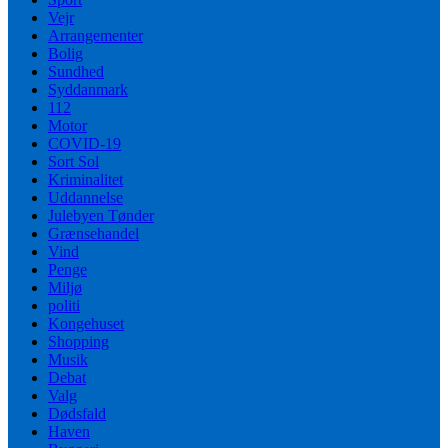
Vejr
Arrangementer
Bolig
Sundhed
Syddanmark
112
Motor
COVID-19
Sort Sol
Kriminalitet
Uddannelse
Julebyen Tønder
Grænsehandel
Vind
Penge
Miljø
politi
Kongehuset
Shopping
Musik
Debat
Valg
Dødsfald
Haven