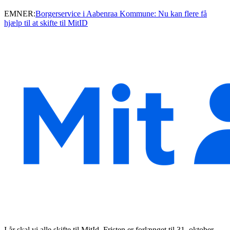
EMNER:
Borgerservice i Aabenraa Kommune: Nu kan flere få
hjælp til at skifte til MitID
I år skal vi alle skifte til MitId. Fristen er forlænget til 31. oktober.