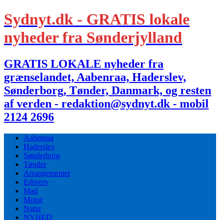
Sydnyt.dk - GRATIS lokale
nyheder fra Sønderjylland
GRATIS LOKALE nyheder fra
grænselandet, Aabenraa, Haderslev,
Sønderborg, Tønder, Danmark, og resten
af verden - redaktion@sydnyt.dk - mobil
2124 2696
Aabenraa
Haderslev
Sønderborg
Tønder
Arrangementer
Erhverv
Mad
Motor
Natur
NYHED