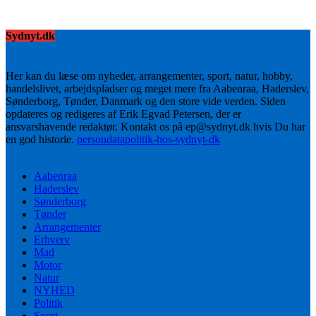
Sydnyt.dk
Her kan du læse om nyheder, arrangementer, sport, natur, hobby,
handelslivet, arbejdspladser og meget mere fra Aabenraa, Haderslev,
Sønderborg, Tønder, Danmark og den store vide verden. Siden
opdateres og redigeres af Erik Egvad Petersen, der er
ansvarshavende redaktør. Kontakt os på ep@sydnyt.dk hvis Du har
en god historie.
persondatapolitik-hos-sydnyt-dk
Aabenraa
Haderslev
Sønderborg
Tønder
Arrangementer
Erhverv
Mad
Motor
Natur
NYHED
Politik
Sport