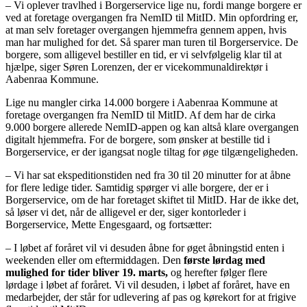
– Vi oplever travlhed i Borgerservice lige nu, fordi mange borgere er
ved at foretage overgangen fra NemID til MitID. Min opfordring er,
at man selv foretager overgangen hjemmefra gennem appen, hvis
man har mulighed for det. Så sparer man turen til Borgerservice. De
borgere, som alligevel bestiller en tid, er vi selvfølgelig klar til at
hjælpe, siger Søren Lorenzen, der er vicekommunaldirektør i
Aabenraa Kommune.
Lige nu mangler cirka 14.000 borgere i Aabenraa Kommune at
foretage overgangen fra NemID til MitID. Af dem har de cirka
9.000 borgere allerede NemID-appen og kan altså klare overgangen
digitalt hjemmefra. For de borgere, som ønsker at bestille tid i
Borgerservice, er der igangsat nogle tiltag for øge tilgængeligheden.
– Vi har sat ekspeditionstiden ned fra 30 til 20 minutter for at åbne
for flere ledige tider. Samtidig spørger vi alle borgere, der er i
Borgerservice, om de har foretaget skiftet til MitID. Har de ikke det,
så løser vi det, når de alligevel er der, siger kontorleder i
Borgerservice, Mette Engesgaard, og fortsætter:
– I løbet af foråret vil vi desuden åbne for øget åbningstid enten i
weekenden eller om eftermiddagen. Den
første lørdag med
mulighed for tider bliver 19. marts,
og herefter følger flere
lørdage i løbet af foråret. Vi vil desuden, i løbet af foråret, have en
medarbejder, der står for udlevering af pas og kørekort for at frigive