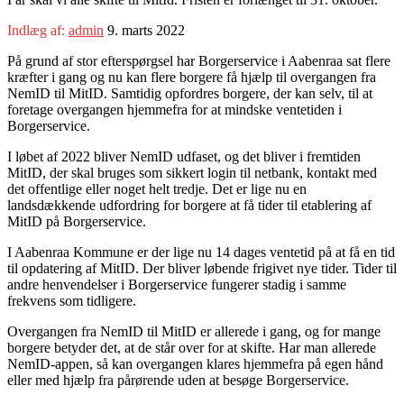
Indlæg af:
admin
9. marts 2022
På grund af stor efterspørgsel har Borgerservice i Aabenraa sat flere
kræfter i gang og nu kan flere borgere få hjælp til overgangen fra
NemID til MitID. Samtidig opfordres borgere, der kan selv, til at
foretage overgangen hjemmefra for at mindske ventetiden i
Borgerservice.
I løbet af 2022 bliver NemID udfaset, og det bliver i fremtiden
MitID, der skal bruges som sikkert login til netbank, kontakt med
det offentlige eller noget helt tredje. Det er lige nu en
landsdækkende udfordring for borgere at få tider til etablering af
MitID på Borgerservice.
I Aabenraa Kommune er der lige nu 14 dages ventetid på at få en tid
til opdatering af MitID. Der bliver løbende frigivet nye tider. Tider til
andre henvendelser i Borgerservice fungerer stadig i samme
frekvens som tidligere.
Overgangen fra NemID til MitID er allerede i gang, og for mange
borgere betyder det, at de står over for at skifte. Har man allerede
NemID-appen, så kan overgangen klares hjemmefra på egen hånd
eller med hjælp fra pårørende uden at besøge Borgerservice.