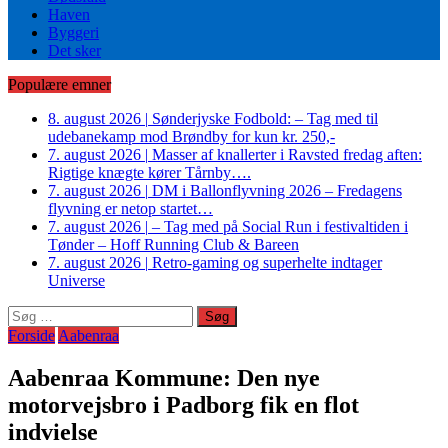
Haven
Byggeri
Det sker
Populære emner
8. august 2026
|
Sønderjyske Fodbold: – Tag med til
udebanekamp mod Brøndby for kun kr. 250,-
7. august 2026
|
Masser af knallerter i Ravsted fredag aften:
Rigtige knægte kører Tårnby….
7. august 2026
|
DM i Ballonflyvning 2026 – Fredagens
flyvning er netop startet…
7. august 2026
|
– Tag med på Social Run i festivaltiden i
Tønder – Hoff Running Club & Bareen
7. august 2026
|
Retro-gaming og superhelte indtager
Universe
Søg
efter:
Forside
Aabenraa
Aabenraa Kommune: Den nye
motorvejsbro i Padborg fik en flot
indvielse