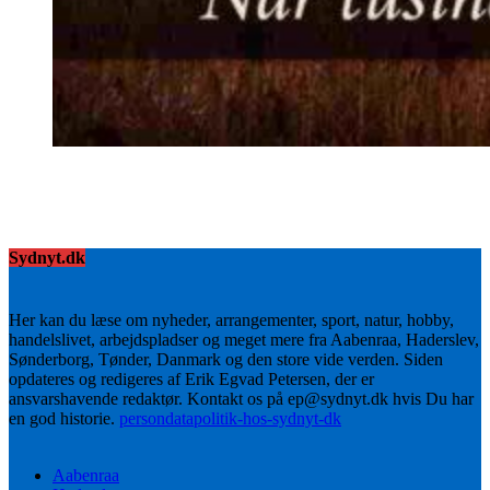
Sydnyt.dk
Her kan du læse om nyheder, arrangementer, sport, natur, hobby,
handelslivet, arbejdspladser og meget mere fra Aabenraa, Haderslev,
Sønderborg, Tønder, Danmark og den store vide verden. Siden
opdateres og redigeres af Erik Egvad Petersen, der er
ansvarshavende redaktør. Kontakt os på ep@sydnyt.dk hvis Du har
en god historie.
persondatapolitik-hos-sydnyt-dk
Aabenraa