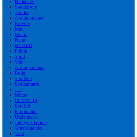
Haderslev
Sønderborg
Tønder
Arrangementer
Erhverv
Mad
Motor
Natur
NYHED
Politik
Sport
Vejr
Arrangementer
Bolig
Sundhed
Syddanmark
112
Motor
COVID-19
Sort Sol
Kriminalitet
Uddannelse
Julebyen Tønder
Grænsehandel
Vind