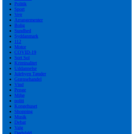
Politik
Sport
Vejr
Arrangementer
Bolig
Sundhed
Syddanmark
112
Motor
COVID-19
Sort Sol
Kriminalitet
Uddannelse
Julebyen Tønder
Grænsehandel
Vind
Penge
Miljø
politi
Kongehuset
Shopping
Musik
Debat
Valg
Dødsfald