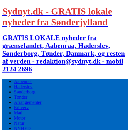
Sydnyt.dk - GRATIS lokale
nyheder fra Sønderjylland
GRATIS LOKALE nyheder fra
grænselandet, Aabenraa, Haderslev,
Sønderborg, Tønder, Danmark, og resten
af verden - redaktion@sydnyt.dk - mobil
2124 2696
Aabenraa
Haderslev
Sønderborg
Tønder
Arrangementer
Erhverv
Mad
Motor
Natur
NYHED