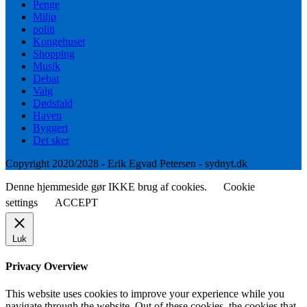
Penge
Miljø
politi
Kongehuset
Shopping
Musik
Debat
Valg
Dødsfald
Haven
Byggeri
Det sker
Copyright 2020/2028 - Erik Egvad Petersen - sydnyt.dk
Denne hjemmeside gør IKKE brug af cookies.
Cookie
settings
ACCEPT
Luk
Privacy Overview
This website uses cookies to improve your experience while you
navigate through the website. Out of these cookies, the cookies that