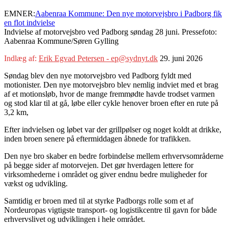
EMNER:
Aabenraa Kommune: Den nye motorvejsbro i Padborg fik
en flot indvielse
Indvielse af motorvejsbro ved Padborg søndag 28 juni. Pressefoto:
Aabenraa Kommune/Søren Gylling
Indlæg af:
Erik Egvad Petersen - ep@sydnyt.dk
29. juni 2026
Søndag blev den nye motorvejsbro ved Padborg fyldt med
motionister. Den nye motorvejsbro blev nemlig indviet med et brag
af et motionsløb, hvor de mange fremmødte havde trodset varmen
og stod klar til at gå, løbe eller cykle henover broen efter en rute på
3,2 km,
Efter indvielsen og løbet var der grillpølser og noget koldt at drikke,
inden broen senere på eftermiddagen åbnede for trafikken.
Den nye bro skaber en bedre forbindelse mellem erhvervsområderne
på begge sider af motorvejen. Det gør hverdagen lettere for
virksomhederne i området og giver endnu bedre muligheder for
vækst og udvikling.
Samtidig er broen med til at styrke Padborgs rolle som et af
Nordeuropas vigtigste transport- og logistikcentre til gavn for både
erhvervslivet og udviklingen i hele området.