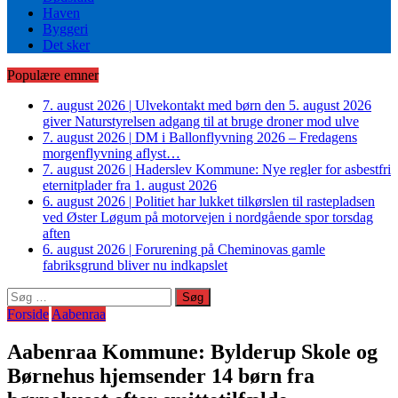
Haven
Byggeri
Det sker
Populære emner
7. august 2026
|
Ulvekontakt med børn den 5. august 2026
giver Naturstyrelsen adgang til at bruge droner mod ulve
7. august 2026
|
DM i Ballonflyvning 2026 – Fredagens
morgenflyvning aflyst…
7. august 2026
|
Haderslev Kommune: Nye regler for asbestfri
eternitplader fra 1. august 2026
6. august 2026
|
Politiet har lukket tilkørslen til rastepladsen
ved Øster Løgum på motorvejen i nordgående spor torsdag
aften
6. august 2026
|
Forurening på Cheminovas gamle
fabriksgrund bliver nu indkapslet
Søg
efter:
Forside
Aabenraa
Aabenraa Kommune: Bylderup Skole og
Børnehus hjemsender 14 børn fra