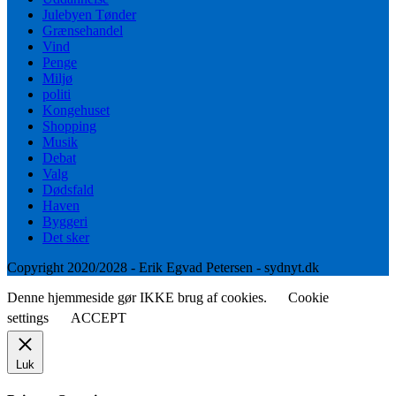
Julebyen Tønder
Grænsehandel
Vind
Penge
Miljø
politi
Kongehuset
Shopping
Musik
Debat
Valg
Dødsfald
Haven
Byggeri
Det sker
Copyright 2020/2028 - Erik Egvad Petersen - sydnyt.dk
Denne hjemmeside gør IKKE brug af cookies.
Cookie
settings
ACCEPT
Luk