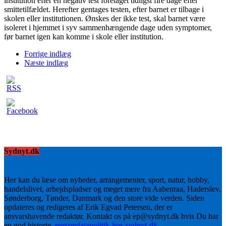
institution efter en negativ test foretaget tidligst fire dage efter
smittetilfældet. Herefter gentages testen, efter barnet er tilbage i
skolen eller institutionen. Ønskes der ikke test, skal barnet være
isoleret i hjemmet i syv sammenhængende dage uden symptomer,
før barnet igen kan komme i skole eller institution.
Forrige indlæg
Næste indlæg
Sydnyt.dk
Her kan du læse om nyheder, arrangementer, sport, natur, hobby,
handelslivet, arbejdspladser og meget mere fra Aabenraa, Haderslev,
Sønderborg, Tønder, Danmark og den store vide verden. Siden
opdateres og redigeres af Erik Egvad Petersen, der er
ansvarshavende redaktør. Kontakt os på ep@sydnyt.dk hvis Du har
en god historie.
persondatapolitik-hos-sydnyt-dk