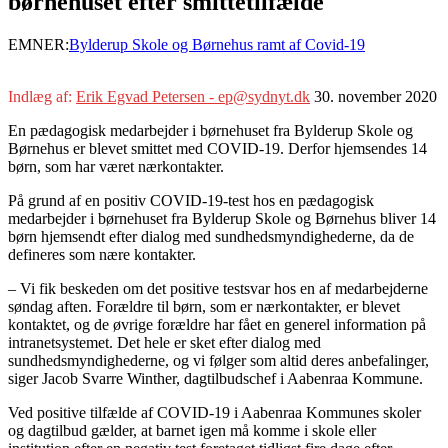
børnehuset efter smittetilfælde
EMNER:
Bylderup Skole og Børnehus ramt af Covid-19
Indlæg af:
Erik Egvad Petersen - ep@sydnyt.dk
30. november 2020
En pædagogisk medarbejder i børnehuset fra Bylderup Skole og
Børnehus er blevet smittet med COVID-19. Derfor hjemsendes 14
børn, som har været nærkontakter.
På grund af en positiv COVID-19-test hos en pædagogisk
medarbejder i børnehuset fra Bylderup Skole og Børnehus bliver 14
børn hjemsendt efter dialog med sundhedsmyndighederne, da de
defineres som nære kontakter.
– Vi fik beskeden om det positive testsvar hos en af medarbejderne
søndag aften. Forældre til børn, som er nærkontakter, er blevet
kontaktet, og de øvrige forældre har fået en generel information på
intranetsystemet. Det hele er sket efter dialog med
sundhedsmyndighederne, og vi følger som altid deres anbefalinger,
siger Jacob Svarre Winther, dagtilbudschef i Aabenraa Kommune.
Ved positive tilfælde af COVID-19 i Aabenraa Kommunes skoler
og dagtilbud gælder, at barnet igen må komme i skole eller