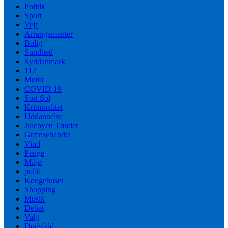
Politik
Sport
Vejr
Arrangementer
Bolig
Sundhed
Syddanmark
112
Motor
COVID-19
Sort Sol
Kriminalitet
Uddannelse
Julebyen Tønder
Grænsehandel
Vind
Penge
Miljø
politi
Kongehuset
Shopping
Musik
Debat
Valg
Dødsfald