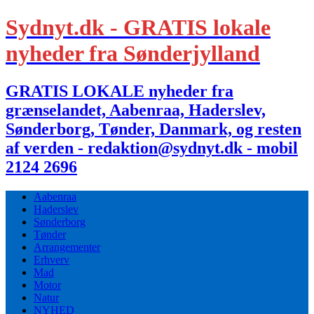
Sydnyt.dk - GRATIS lokale
nyheder fra Sønderjylland
GRATIS LOKALE nyheder fra
grænselandet, Aabenraa, Haderslev,
Sønderborg, Tønder, Danmark, og resten
af verden - redaktion@sydnyt.dk - mobil
2124 2696
Aabenraa
Haderslev
Sønderborg
Tønder
Arrangementer
Erhverv
Mad
Motor
Natur
NYHED