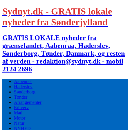
Sydnyt.dk - GRATIS lokale
nyheder fra Sønderjylland
GRATIS LOKALE nyheder fra
grænselandet, Aabenraa, Haderslev,
Sønderborg, Tønder, Danmark, og resten
af verden - redaktion@sydnyt.dk - mobil
2124 2696
Aabenraa
Haderslev
Sønderborg
Tønder
Arrangementer
Erhverv
Mad
Motor
Natur
NYHED