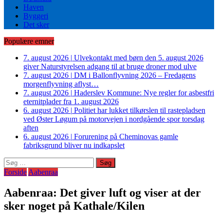
Haven
Byggeri
Det sker
Populære emner
7. august 2026
|
Ulvekontakt med børn den 5. august 2026
giver Naturstyrelsen adgang til at bruge droner mod ulve
7. august 2026
|
DM i Ballonflyvning 2026 – Fredagens
morgenflyvning aflyst…
7. august 2026
|
Haderslev Kommune: Nye regler for asbestfri
eternitplader fra 1. august 2026
6. august 2026
|
Politiet har lukket tilkørslen til rastepladsen
ved Øster Løgum på motorvejen i nordgående spor torsdag
aften
6. august 2026
|
Forurening på Cheminovas gamle
fabriksgrund bliver nu indkapslet
Søg
efter:
Forside
Aabenraa
Aabenraa: Det giver luft og viser at der
sker noget på Kathale/Kilen