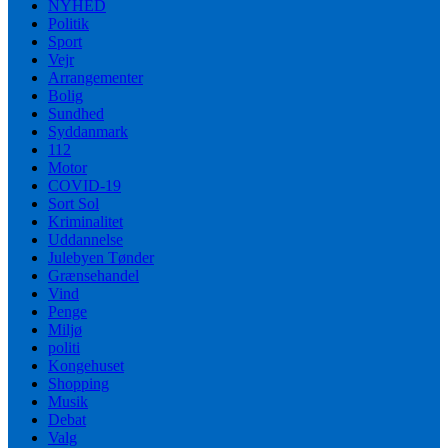
NYHED
Politik
Sport
Vejr
Arrangementer
Bolig
Sundhed
Syddanmark
112
Motor
COVID-19
Sort Sol
Kriminalitet
Uddannelse
Julebyen Tønder
Grænsehandel
Vind
Penge
Miljø
politi
Kongehuset
Shopping
Musik
Debat
Valg