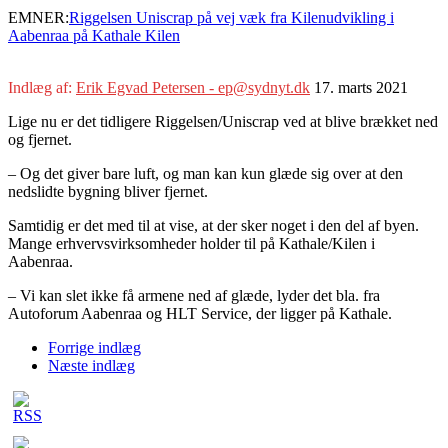
EMNER:
Riggelsen Uniscrap på vej væk fra Kilen
udvikling i
Aabenraa på Kathale Kilen
Indlæg af:
Erik Egvad Petersen - ep@sydnyt.dk
17. marts 2021
Lige nu er det tidligere Riggelsen/Uniscrap ved at blive brækket ned
og fjernet.
– Og det giver bare luft, og man kan kun glæde sig over at den
nedslidte bygning bliver fjernet.
Samtidig er det med til at vise, at der sker noget i den del af byen.
Mange erhvervsvirksomheder holder til på Kathale/Kilen i
Aabenraa.
– Vi kan slet ikke få armene ned af glæde, lyder det bla. fra
Autoforum Aabenraa og HLT Service, der ligger på Kathale.
Forrige indlæg
Næste indlæg