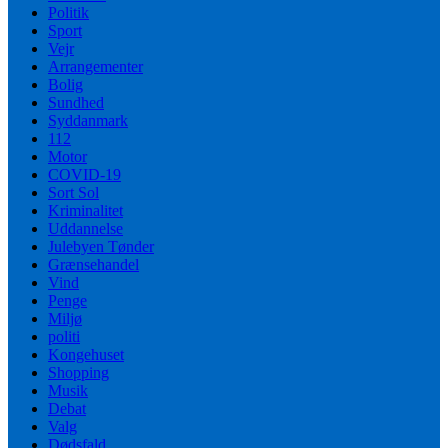
Politik
Sport
Vejr
Arrangementer
Bolig
Sundhed
Syddanmark
112
Motor
COVID-19
Sort Sol
Kriminalitet
Uddannelse
Julebyen Tønder
Grænsehandel
Vind
Penge
Miljø
politi
Kongehuset
Shopping
Musik
Debat
Valg
Dødsfald