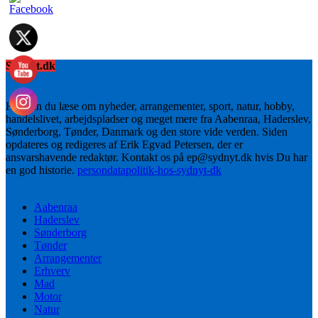
Sydnyt.dk
Her kan du læse om nyheder, arrangementer, sport, natur, hobby,
handelslivet, arbejdspladser og meget mere fra Aabenraa, Haderslev,
Sønderborg, Tønder, Danmark og den store vide verden. Siden
opdateres og redigeres af Erik Egvad Petersen, der er
ansvarshavende redaktør. Kontakt os på ep@sydnyt.dk hvis Du har
en god historie.
persondatapolitik-hos-sydnyt-dk
Aabenraa
Haderslev
Sønderborg
Tønder
Arrangementer
Erhverv
Mad
Motor
Natur