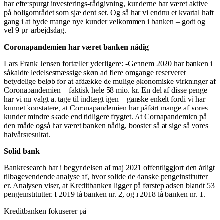
har efterspurgt investerings-rådgivning, kunderne har været aktive
på boligområdet som sjældent set. Og så har vi endnu et kvartal haft
gang i at byde mange nye kunder velkommen i banken – godt og
vel 9 pr. arbejdsdag.
Coronapandemien har været banken nådig
Lars Frank Jensen fortæller yderligere: -Gennem 2020 har banken i
såkaldte ledelsesmæssige skøn ad flere omgange reserveret
betydelige beløb for at afdække de mulige økonomiske virkninger af
Coronapandemien – faktisk hele 58 mio. kr. En del af disse penge
har vi nu valgt at tage til indtægt igen – ganske enkelt fordi vi har
kunnet konstatere, at Coronapandemien har påført mange af vores
kunder mindre skade end tidligere frygtet. At Cornapandemien på
den måde også har været banken nådig, booster så at sige så vores
halvårsresultat.
Solid bank
Bankresearch har i begyndelsen af maj 2021 offentliggjort den årligt
tilbagevendende analyse af, hvor solide de danske pengeinstitutter
er. Analysen viser, at Kreditbanken ligger på førstepladsen blandt 53
pengeinstitutter. I 2019 lå banken nr. 2, og i 2018 lå banken nr. 1.
Kreditbanken fokuserer på