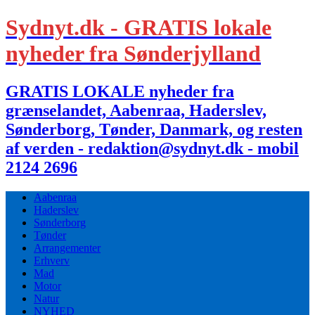
Sydnyt.dk - GRATIS lokale
nyheder fra Sønderjylland
GRATIS LOKALE nyheder fra
grænselandet, Aabenraa, Haderslev,
Sønderborg, Tønder, Danmark, og resten
af verden - redaktion@sydnyt.dk - mobil
2124 2696
Aabenraa
Haderslev
Sønderborg
Tønder
Arrangementer
Erhverv
Mad
Motor
Natur
NYHED