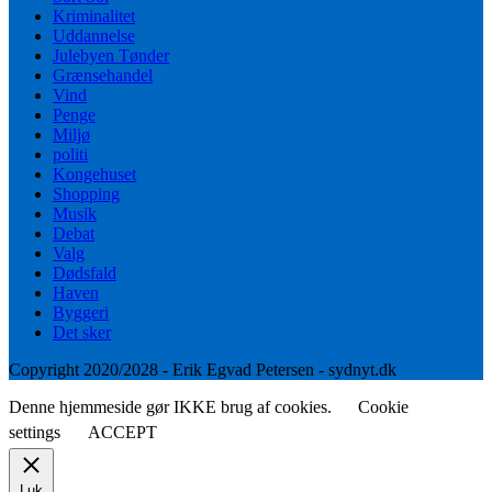
Kriminalitet
Uddannelse
Julebyen Tønder
Grænsehandel
Vind
Penge
Miljø
politi
Kongehuset
Shopping
Musik
Debat
Valg
Dødsfald
Haven
Byggeri
Det sker
Copyright 2020/2028 - Erik Egvad Petersen - sydnyt.dk
Denne hjemmeside gør IKKE brug af cookies.
Cookie
settings
ACCEPT
Luk