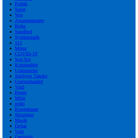
Politik
Sport
Vejr
Arrangementer
Bolig
Sundhed
Syddanmark
112
Motor
COVID-19
Sort Sol
Kriminalitet
Uddannelse
Julebyen Tønder
Grænsehandel
Vind
Penge
Miljø
politi
Kongehuset
Shopping
Musik
Debat
Valg
Dødsfald