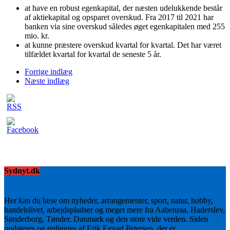
at have en robust egenkapital, der næsten udelukkende består
af aktiekapital og opsparet overskud. Fra 2017 til 2021 har
banken via sine overskud således øget egenkapitalen med 255
mio. kr.
at kunne præstere overskud kvartal for kvartal. Det har været
tilfældet kvartal for kvartal de seneste 5 år.
Forrige indlæg
Næste indlæg
Sydnyt.dk
Her kan du læse om nyheder, arrangementer, sport, natur, hobby,
handelslivet, arbejdspladser og meget mere fra Aabenraa, Haderslev,
Sønderborg, Tønder, Danmark og den store vide verden. Siden
opdateres og redigeres af Erik Egvad Petersen, der er