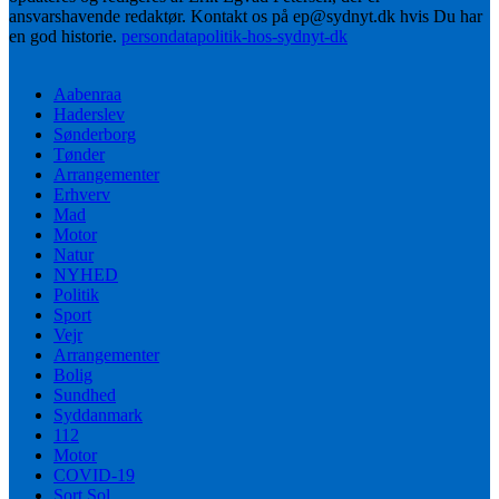
ansvarshavende redaktør. Kontakt os på ep@sydnyt.dk hvis Du har
en god historie.
persondatapolitik-hos-sydnyt-dk
Aabenraa
Haderslev
Sønderborg
Tønder
Arrangementer
Erhverv
Mad
Motor
Natur
NYHED
Politik
Sport
Vejr
Arrangementer
Bolig
Sundhed
Syddanmark
112
Motor
COVID-19
Sort Sol