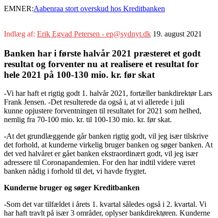
EMNER:
Aabenraa stort overskud hos Kreditbanken
Indlæg af:
Erik Egvad Petersen - ep@sydnyt.dk
19. august 2021
Banken har i første halvår 2021 præsteret et godt
resultat og forventer nu at realisere et resultat for
hele 2021 på 100-130 mio. kr. før skat
-Vi har haft et rigtig godt 1. halvår 2021, fortæller bankdirektør Lars
Frank Jensen. -Det resulterede da også i, at vi allerede i juli
kunne opjustere forventningen til resultatet for 2021 som helhed,
nemlig fra 70-100 mio. kr. til 100-130 mio. kr. før skat.
-At det grundlæggende går banken rigtig godt, vil jeg især tilskrive
det forhold, at kunderne virkelig bruger banken og søger banken. At
det ved halvåret er gået banken ekstraordinært godt, vil jeg især
adressere til Coronapandemien. For den har indtil videre været
banken nådig i forhold til det, vi havde frygtet.
Kunderne bruger og søger Kreditbanken
-Som det var tilfældet i årets 1. kvartal således også i 2. kvartal. Vi
har haft travlt på især 3 områder, oplyser bankdirektøren. Kunderne