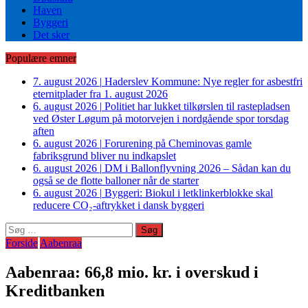
Haven
Byggeri
Det sker
Populære emner
7. august 2026
|
Haderslev Kommune: Nye regler for asbestfri
eternitplader fra 1. august 2026
6. august 2026
|
Politiet har lukket tilkørslen til rastepladsen
ved Øster Løgum på motorvejen i nordgående spor torsdag
aften
6. august 2026
|
Forurening på Cheminovas gamle
fabriksgrund bliver nu indkapslet
6. august 2026
|
DM i Ballonflyvning 2026 – Sådan kan du
også se de flotte balloner når de starter
6. august 2026
|
Byggeri: Biokul i letklinkerblokke skal
reducere CO₂-aftrykket i dansk byggeri
Søg
efter:
Forside
Aabenraa
Aabenraa: 66,8 mio. kr. i overskud i
Kreditbanken