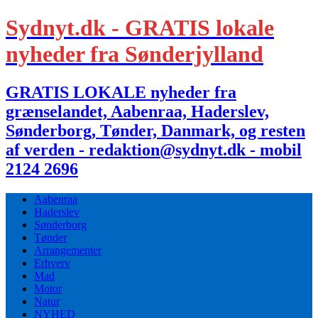
Sydnyt.dk - GRATIS lokale
nyheder fra Sønderjylland
GRATIS LOKALE nyheder fra
grænselandet, Aabenraa, Haderslev,
Sønderborg, Tønder, Danmark, og resten
af verden - redaktion@sydnyt.dk - mobil
2124 2696
Aabenraa
Haderslev
Sønderborg
Tønder
Arrangementer
Erhverv
Mad
Motor
Natur
NYHED