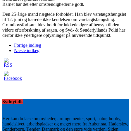
Barnet har det efter omstændighederne godt.
Den 25-årige mand nægtede forholdet. Han blev varetægtsfængslet
til 12. juni og kærede ikke kendelsen om varetægtsfængsling.
Grundlovsforhøret blev holdt for lukkede døre af hensyn til den
videre efterforskning af sagen, og Syd- & Sønderjyllands Politi har
derfor ikke yderligere oplysninger på nuværende tidspunkt.
Forrige indlæg
Næste indlæg
Sydnyt.dk
Her kan du læse om nyheder, arrangementer, sport, natur, hobby,
handelslivet, arbejdspladser og meget mere fra Aabenraa, Haderslev,
Sønderborg, Tønder, Danmark og den store vide verden. Siden