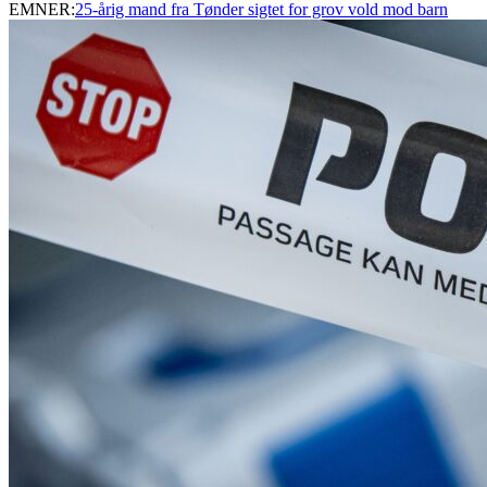
EMNER:
25-årig mand fra Tønder sigtet for grov vold mod barn