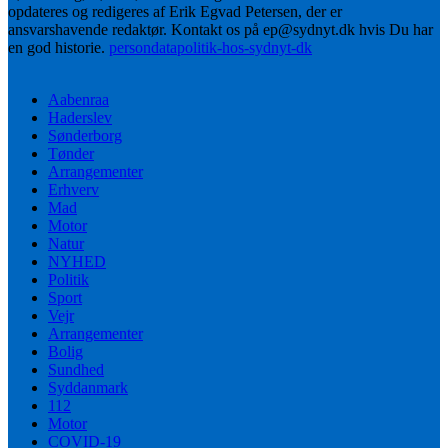
opdateres og redigeres af Erik Egvad Petersen, der er
ansvarshavende redaktør. Kontakt os på ep@sydnyt.dk hvis Du har
en god historie.
persondatapolitik-hos-sydnyt-dk
Aabenraa
Haderslev
Sønderborg
Tønder
Arrangementer
Erhverv
Mad
Motor
Natur
NYHED
Politik
Sport
Vejr
Arrangementer
Bolig
Sundhed
Syddanmark
112
Motor
COVID-19