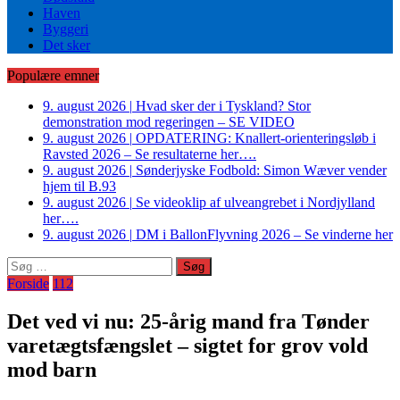
Haven
Byggeri
Det sker
Populære emner
9. august 2026
|
Hvad sker der i Tyskland? Stor
demonstration mod regeringen – SE VIDEO
9. august 2026
|
OPDATERING: Knallert-orienteringsløb i
Ravsted 2026 – Se resultaterne her….
9. august 2026
|
Sønderjyske Fodbold: Simon Wæver vender
hjem til B.93
9. august 2026
|
Se videoklip af ulveangrebet i Nordjylland
her….
9. august 2026
|
DM i BallonFlyvning 2026 – Se vinderne her
Søg
efter:
Forside
112
Det ved vi nu: 25-årig mand fra Tønder
varetægtsfængslet – sigtet for grov vold
mod barn