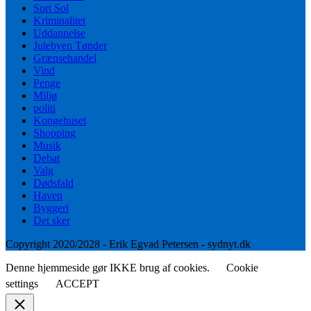
Sort Sol
Kriminalitet
Uddannelse
Julebyen Tønder
Grænsehandel
Vind
Penge
Miljø
politi
Kongehuset
Shopping
Musik
Debat
Valg
Dødsfald
Haven
Byggeri
Det sker
Copyright 2020/2028 - Erik Egvad Petersen - sydnyt.dk
Denne hjemmeside gør IKKE brug af cookies.
Cookie
settings
ACCEPT