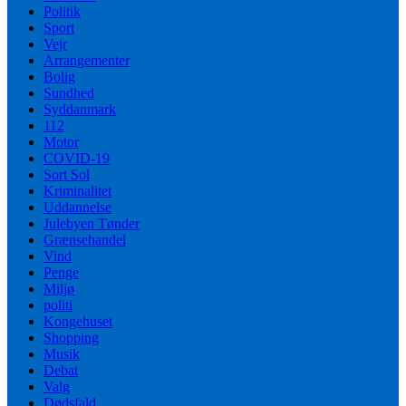
Politik
Sport
Vejr
Arrangementer
Bolig
Sundhed
Syddanmark
112
Motor
COVID-19
Sort Sol
Kriminalitet
Uddannelse
Julebyen Tønder
Grænsehandel
Vind
Penge
Miljø
politi
Kongehuset
Shopping
Musik
Debat
Valg
Dødsfald