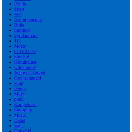
Politik
Sport
Vejr
Arrangementer
Bolig
Sundhed
Syddanmark
112
Motor
COVID-19
Sort Sol
Kriminalitet
Uddannelse
Julebyen Tønder
Grænsehandel
Vind
Penge
Miljø
politi
Kongehuset
Shopping
Musik
Debat
Valg
Dødsfald