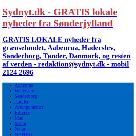
Sydnyt.dk - GRATIS lokale
nyheder fra Sønderjylland
GRATIS LOKALE nyheder fra
grænselandet, Aabenraa, Haderslev,
Sønderborg, Tønder, Danmark, og resten
af verden - redaktion@sydnyt.dk - mobil
2124 2696
Aabenraa
Haderslev
Sønderborg
Tønder
Arrangementer
Erhverv
Mad
Motor
Natur
NYHED