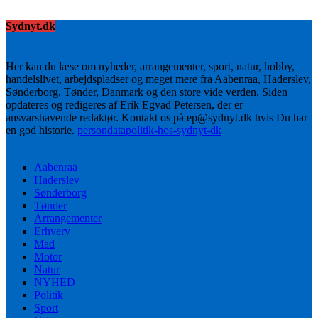
Sydnyt.dk
Her kan du læse om nyheder, arrangementer, sport, natur, hobby,
handelslivet, arbejdspladser og meget mere fra Aabenraa, Haderslev,
Sønderborg, Tønder, Danmark og den store vide verden. Siden
opdateres og redigeres af Erik Egvad Petersen, der er
ansvarshavende redaktør. Kontakt os på ep@sydnyt.dk hvis Du har
en god historie.
persondatapolitik-hos-sydnyt-dk
Aabenraa
Haderslev
Sønderborg
Tønder
Arrangementer
Erhverv
Mad
Motor
Natur
NYHED
Politik
Sport