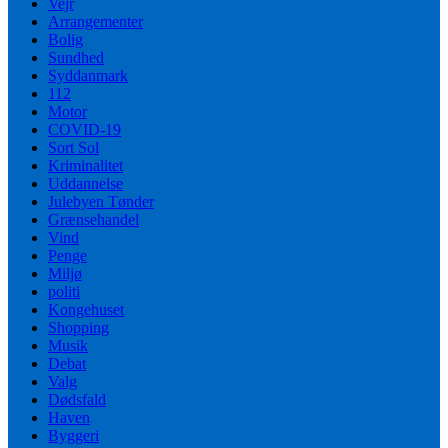
Vejr
Arrangementer
Bolig
Sundhed
Syddanmark
112
Motor
COVID-19
Sort Sol
Kriminalitet
Uddannelse
Julebyen Tønder
Grænsehandel
Vind
Penge
Miljø
politi
Kongehuset
Shopping
Musik
Debat
Valg
Dødsfald
Haven
Byggeri