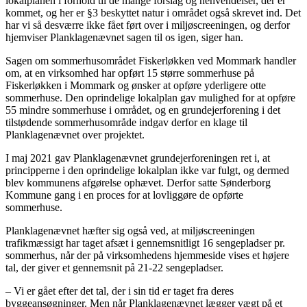
lokalplanen i forhold til de mange forslag og henvendelser, der er
kommet, og her er §3 beskyttet natur i området også skrevet ind. Det
har vi så desværre ikke fået ført over i miljøscreeningen, og derfor
hjemviser Planklagenævnet sagen til os igen, siger han.
Sagen om sommerhusområdet Fiskerløkken ved Mommark handler
om, at en virksomhed har opført 15 større sommerhuse på
Fiskerløkken i Mommark og ønsker at opføre yderligere otte
sommerhuse. Den oprindelige lokalplan gav mulighed for at opføre
55 mindre sommerhuse i området, og en grundejerforening i det
tilstødende sommerhusområde indgav derfor en klage til
Planklagenævnet over projektet.
I maj 2021 gav Planklagenævnet grundejerforeningen ret i, at
principperne i den oprindelige lokalplan ikke var fulgt, og dermed
blev kommunens afgørelse ophævet. Derfor satte Sønderborg
Kommune gang i en proces for at lovliggøre de opførte
sommerhuse.
Planklagenævnet hæfter sig også ved, at miljøscreeningen
trafikmæssigt har taget afsæt i gennemsnitligt 16 sengepladser pr.
sommerhus, når der på virksomhedens hjemmeside vises et højere
tal, der giver et gennemsnit på 21-22 sengepladser.
– Vi er gået efter det tal, der i sin tid er taget fra deres
byggeansøgninger. Men når Planklagenævnet lægger vægt på et