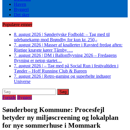
Haven
Byggeri
Det sker
Populære emner
8. august 2026
|
Sønderjyske Fodbold: – Tag med til
udebanekamp mod Brøndby for kun kr. 250,-
7. august 2026
|
Masser af knallerter i Ravsted fredag aften:
Rigtige knægte kører Tårnby….
7. august 2026
|
DM i Ballonflyvning 2026 – Fredagens
flyvning er netop startet…
7. august 2026
|
– Tag med på Social Run i festivaltiden i
Tønder – Hoff Running Club & Bareen
7. august 2026
|
Retro-gaming og superhelte indtager
Universe
Søg
efter:
Forside
Byggeri
Sønderborg Kommune: Procesfejl
betyder ny miljøscreening og lokalplan
for nye sommerhuse i Mommark