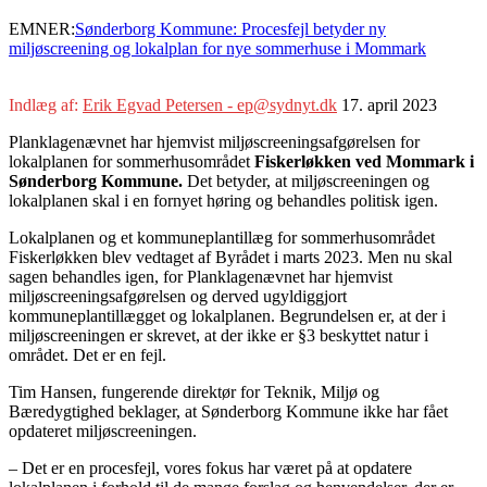
EMNER:
Sønderborg Kommune: Procesfejl betyder ny
miljøscreening og lokalplan for nye sommerhuse i Mommark
Indlæg af:
Erik Egvad Petersen - ep@sydnyt.dk
17. april 2023
Planklagenævnet har hjemvist miljøscreeningsafgørelsen for
lokalplanen for sommerhusområdet
Fiskerløkken ved Mommark i
Sønderborg Kommune.
Det betyder, at miljøscreeningen og
lokalplanen skal i en fornyet høring og behandles politisk igen.
Lokalplanen og et kommuneplantillæg for sommerhusområdet
Fiskerløkken blev vedtaget af Byrådet i marts 2023. Men nu skal
sagen behandles igen, for Planklagenævnet har hjemvist
miljøscreeningsafgørelsen og derved ugyldiggjort
kommuneplantillægget og lokalplanen. Begrundelsen er, at der i
miljøscreeningen er skrevet, at der ikke er §3 beskyttet natur i
området. Det er en fejl.
Tim Hansen, fungerende direktør for Teknik, Miljø og
Bæredygtighed beklager, at Sønderborg Kommune ikke har fået
opdateret miljøscreeningen.
– Det er en procesfejl, vores fokus har været på at opdatere