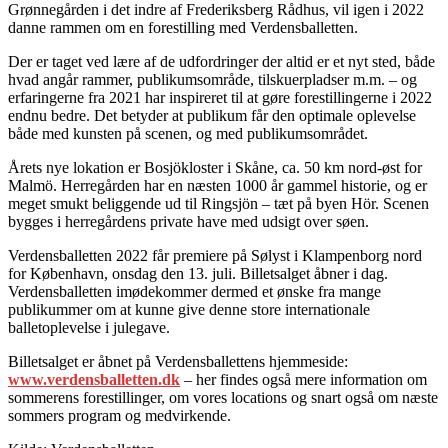
Grønnegården i det indre af Frederiksberg Rådhus, vil igen i 2022
danne rammen om en forestilling med Verdensballetten.
Der er taget ved lære af de udfordringer der altid er et nyt sted, både
hvad angår rammer, publikumsområde, tilskuerpladser m.m. – og
erfaringerne fra 2021 har inspireret til at gøre forestillingerne i 2022
endnu bedre. Det betyder at publikum får den optimale oplevelse
både med kunsten på scenen, og med publikumsområdet.
Årets nye lokation er Bosjökloster i Skåne, ca. 50 km nord-øst for
Malmö. Herregården har en næsten 1000 år gammel historie, og er
meget smukt beliggende ud til Ringsjön – tæt på byen Hör. Scenen
bygges i herregårdens private have med udsigt over søen.
Verdensballetten 2022 får premiere på Sølyst i Klampenborg nord
for København, onsdag den 13. juli. Billetsalget åbner i dag.
Verdensballetten imødekommer dermed et ønske fra mange
publikummer om at kunne give denne store internationale
balletoplevelse i julegave.
Billetsalget er åbnet på Verdensballettens hjemmeside:
www.verdensballetten.dk
– her findes også mere information om
sommerens forestillinger, om vores locations og snart også om næste
sommers program og medvirkende.