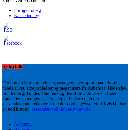
Kilde: Verdensballetten
Forrige indlæg
Næste indlæg
Sydnyt.dk
Her kan du læse om nyheder, arrangementer, sport, natur, hobby,
handelslivet, arbejdspladser og meget mere fra Aabenraa, Haderslev,
Sønderborg, Tønder, Danmark og den store vide verden. Siden
opdateres og redigeres af Erik Egvad Petersen, der er
ansvarshavende redaktør. Kontakt os på ep@sydnyt.dk hvis Du har
en god historie.
persondatapolitik-hos-sydnyt-dk
Aabenraa
Haderslev