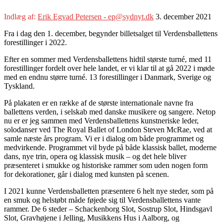
Indlæg af:
Erik Egvad Petersen - ep@sydnyt.dk
3. december 2021
Fra i dag den 1. december, begynder billetsalget til Verdensballettens
forestillinger i 2022.
Efter en sommer med Verdensballettens hidtil største turné, med 11
forestillinger fordelt over hele landet, er vi klar til at gå 2022 i møde
med en endnu større turné. 13 forestillinger i Danmark, Sverige og
Tyskland.
På plakaten er en række af de største internationale navne fra
ballettens verden, i selskab med danske musikere og sangere. Netop
nu er er jeg sammen med Verdensballettens kunstneriske leder,
solodanser ved The Royal Ballet of London Steven McRae, ved at
samle næste års program. Vi er i dialog om både programmet og
medvirkende. Programmet vil byde på både klassisk ballet, moderne
dans, nye trin, opera og klassisk musik – og det hele bliver
præsenteret i smukke og historiske rammer som uden nogen form
for dekorationer, går i dialog med kunsten på scenen.
I 2021 kunne Verdensballetten præsentere 6 helt nye steder, som på
en smuk og helstøbt måde føjede sig til Verdensballettens vante
rammer. De 6 steder – Schackenborg Slot, Sostrup Slot, Hindsgavl
Slot, Gravhøjene i Jelling, Musikkens Hus i Aalborg, og