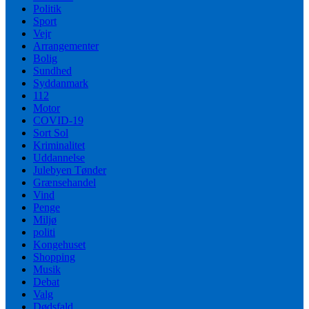
Politik
Sport
Vejr
Arrangementer
Bolig
Sundhed
Syddanmark
112
Motor
COVID-19
Sort Sol
Kriminalitet
Uddannelse
Julebyen Tønder
Grænsehandel
Vind
Penge
Miljø
politi
Kongehuset
Shopping
Musik
Debat
Valg
Dødsfald