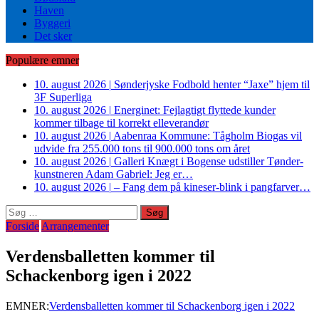
Haven
Byggeri
Det sker
Populære emner
10. august 2026
|
Sønderjyske Fodbold henter “Jaxe” hjem til
3F Superliga
10. august 2026
|
Energinet: Fejlagtigt flyttede kunder
kommer tilbage til korrekt elleverandør
10. august 2026
|
Aabenraa Kommune: Tågholm Biogas vil
udvide fra 255.000 tons til 900.000 tons om året
10. august 2026
|
Galleri Knægt i Bogense udstiller Tønder-
kunstneren Adam Gabriel: Jeg er…
10. august 2026
|
– Fang dem på kineser-blink i pangfarver…
Søg
efter:
Forside
Arrangementer
Verdensballetten kommer til
Schackenborg igen i 2022
EMNER:
Verdensballetten kommer til Schackenborg igen i 2022