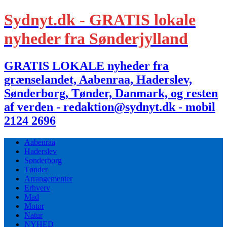
Sydnyt.dk - GRATIS lokale
nyheder fra Sønderjylland
GRATIS LOKALE nyheder fra
grænselandet, Aabenraa, Haderslev,
Sønderborg, Tønder, Danmark, og resten
af verden - redaktion@sydnyt.dk - mobil
2124 2696
Aabenraa
Haderslev
Sønderborg
Tønder
Arrangementer
Erhverv
Mad
Motor
Natur
NYHED