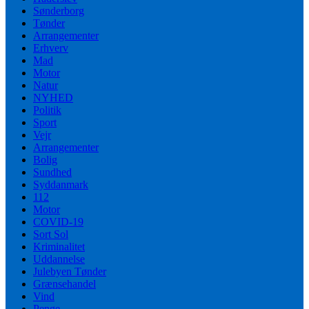
Sønderborg
Tønder
Arrangementer
Erhverv
Mad
Motor
Natur
NYHED
Politik
Sport
Vejr
Arrangementer
Bolig
Sundhed
Syddanmark
112
Motor
COVID-19
Sort Sol
Kriminalitet
Uddannelse
Julebyen Tønder
Grænsehandel
Vind
Penge