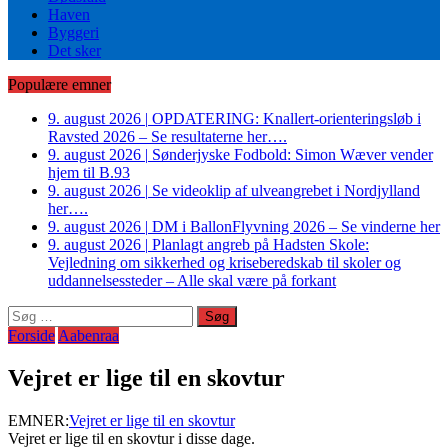
Haven
Byggeri
Det sker
Populære emner
9. august 2026
|
OPDATERING: Knallert-orienteringsløb i
Ravsted 2026 – Se resultaterne her….
9. august 2026
|
Sønderjyske Fodbold: Simon Wæver vender
hjem til B.93
9. august 2026
|
Se videoklip af ulveangrebet i Nordjylland
her….
9. august 2026
|
DM i BallonFlyvning 2026 – Se vinderne her
9. august 2026
|
Planlagt angreb på Hadsten Skole:
Vejledning om sikkerhed og kriseberedskab til skoler og
uddannelsessteder – Alle skal være på forkant
Søg
efter:
Forside
Aabenraa
Vejret er lige til en skovtur
EMNER:
Vejret er lige til en skovtur
Vejret er lige til en skovtur i disse dage.