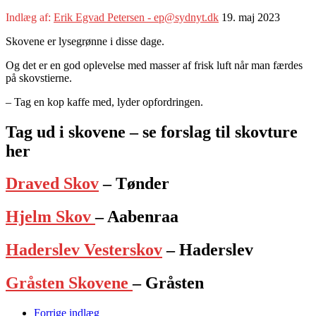
Indlæg af:
Erik Egvad Petersen - ep@sydnyt.dk
19. maj 2023
Skovene er lysegrønne i disse dage.
Og det er en god oplevelse med masser af frisk luft når man færdes
på skovstierne.
– Tag en kop kaffe med, lyder opfordringen.
Tag ud i skovene – se forslag til skovture
her
Draved Skov
– Tønder
Hjelm Skov
– Aabenraa
Haderslev Vesterskov
– Haderslev
Gråsten Skovene
– Gråsten
Forrige indlæg