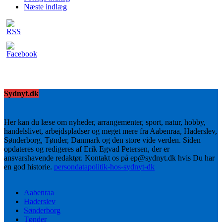
Næste indlæg
Sydnyt.dk
Her kan du læse om nyheder, arrangementer, sport, natur, hobby,
handelslivet, arbejdspladser og meget mere fra Aabenraa, Haderslev,
Sønderborg, Tønder, Danmark og den store vide verden. Siden
opdateres og redigeres af Erik Egvad Petersen, der er
ansvarshavende redaktør. Kontakt os på ep@sydnyt.dk hvis Du har
en god historie.
persondatapolitik-hos-sydnyt-dk
Aabenraa
Haderslev
Sønderborg
Tønder