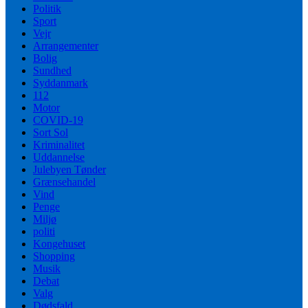
Politik
Sport
Vejr
Arrangementer
Bolig
Sundhed
Syddanmark
112
Motor
COVID-19
Sort Sol
Kriminalitet
Uddannelse
Julebyen Tønder
Grænsehandel
Vind
Penge
Miljø
politi
Kongehuset
Shopping
Musik
Debat
Valg
Dødsfald