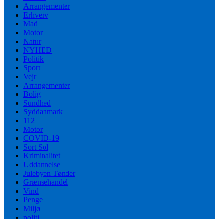
Arrangementer
Erhverv
Mad
Motor
Natur
NYHED
Politik
Sport
Vejr
Arrangementer
Bolig
Sundhed
Syddanmark
112
Motor
COVID-19
Sort Sol
Kriminalitet
Uddannelse
Julebyen Tønder
Grænsehandel
Vind
Penge
Miljø
politi