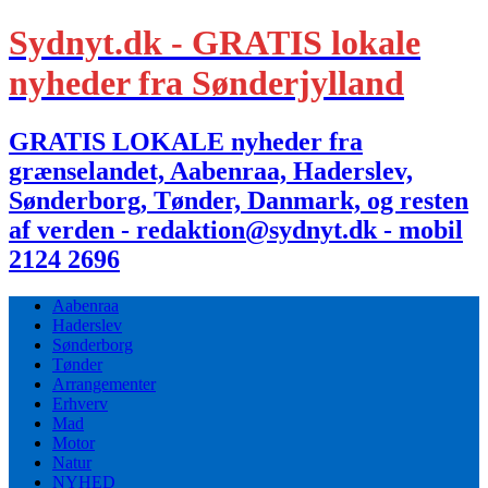
Sydnyt.dk - GRATIS lokale
nyheder fra Sønderjylland
GRATIS LOKALE nyheder fra
grænselandet, Aabenraa, Haderslev,
Sønderborg, Tønder, Danmark, og resten
af verden - redaktion@sydnyt.dk - mobil
2124 2696
Aabenraa
Haderslev
Sønderborg
Tønder
Arrangementer
Erhverv
Mad
Motor
Natur
NYHED