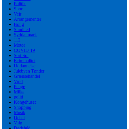
Politik
Sport
Vejr
Arrangementer
Bolig
Sundhed
Syddanmark
112
Motor
COVID-19
Sort Sol
Kriminalitet
Uddannelse
Julebyen Tønder
Grænsehandel
Vind
Penge
Miljø
politi
Kongehuset
Shopping
Musik
Debat
Valg
Dødsfald