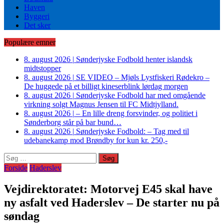
Haven
Byggeri
Det sker
Populære emner
8. august 2026
|
Sønderjyske Fodbold henter islandsk
midtstopper
8. august 2026
|
SE VIDEO – Mjøls Lystfiskeri Rødekro –
De huggede på et billigt kineserblink lørdag morgen
8. august 2026
|
Sønderjyske Fodbold har med omgående
virkning solgt Magnus Jensen til FC Midtjylland.
8. august 2026
|
– En lille dreng forsvinder, og politiet i
Sønderborg står på bar bund…
8. august 2026
|
Sønderjyske Fodbold: – Tag med til
udebanekamp mod Brøndby for kun kr. 250,-
Søg
efter:
Forside
Haderslev
Vejdirektoratet: Motorvej E45 skal have
ny asfalt ved Haderslev – De starter nu på
søndag