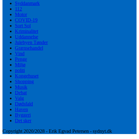
Syddanmark
112
Motor
COVID-19
Sort Sol
Kriminalitet
Uddannelse
Julebyen Tønder
Grænsehandel
Vind
Penge
Miljø
politi
Kongehuset
Shopping
Musik
Debat
Valg
Dødsfald
Haven
Byggeri
Det sker
Copyright 2020/2028 - Erik Egvad Petersen - sydnyt.dk