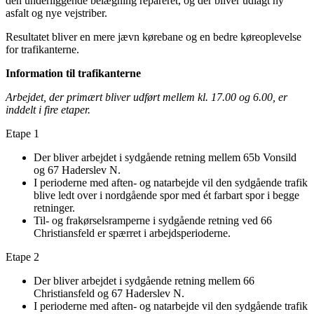
den underliggende belægning repareret, og der bliver udlagt ny
asfalt og nye vejstriber.
Resultatet bliver en mere jævn kørebane og en bedre køreoplevelse
for trafikanterne.
Information til trafikanterne
Arbejdet, der primært bliver udført mellem kl. 17.00 og 6.00, er
inddelt i fire etaper.
Etape 1
Der bliver arbejdet i sydgående retning mellem 65b Vonsild
og 67 Haderslev N.
I perioderne med aften- og natarbejde vil den sydgående trafik
blive ledt over i nordgående spor med ét farbart spor i begge
retninger.
Til- og frakørselsramperne i sydgående retning ved 66
Christiansfeld er spærret i arbejdsperioderne.
Etape 2
Der bliver arbejdet i sydgående retning mellem 66
Christiansfeld og 67 Haderslev N.
I perioderne med aften- og natarbejde vil den sydgående trafik