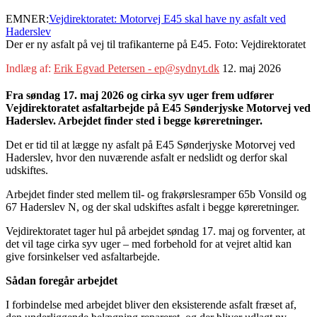
EMNER:
Vejdirektoratet: Motorvej E45 skal have ny asfalt ved
Haderslev
Der er ny asfalt på vej til trafikanterne på E45. Foto: Vejdirektoratet
Indlæg af:
Erik Egvad Petersen - ep@sydnyt.dk
12. maj 2026
Fra søndag 17. maj 2026 og cirka syv uger frem udfører
Vejdirektoratet asfaltarbejde på E45 Sønderjyske Motorvej ved
Haderslev. Arbejdet finder sted i begge køreretninger.
Det er tid til at lægge ny asfalt på E45 Sønderjyske Motorvej ved
Haderslev, hvor den nuværende asfalt er nedslidt og derfor skal
udskiftes.
Arbejdet finder sted mellem til- og frakørslesramper 65b Vonsild og
67 Haderslev N, og der skal udskiftes asfalt i begge køreretninger.
Vejdirektoratet tager hul på arbejdet søndag 17. maj og forventer, at
det vil tage cirka syv uger – med forbehold for at vejret altid kan
give forsinkelser ved asfaltarbejde.
Sådan foregår arbejdet
I forbindelse med arbejdet bliver den eksisterende asfalt fræset af,