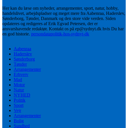
Her kan du læse om nyheder, arrangementer, sport, natur, hobby,
handelslivet, arbejdspladser og meget mere fra Aabenraa, Haderslev,
Sønderborg, Tønder, Danmark og den store vide verden. Siden
opdateres og redigeres af Erik Egvad Petersen, der er
ansvarshavende redaktør. Kontakt os på ep@sydnyt.dk hvis Du har
en god historie.
persondatapolitik-hos-sydnyt-dk
Aabenraa
Haderslev
Sønderborg
Tønder
Arrangementer
Erhverv
Mad
Motor
Natur
NYHED
Politik
Sport
Vejr
Arrangementer
Bolig
Sundhed