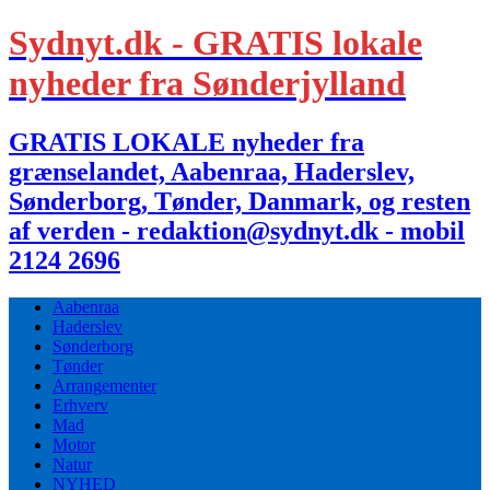
Sydnyt.dk - GRATIS lokale
nyheder fra Sønderjylland
GRATIS LOKALE nyheder fra
grænselandet, Aabenraa, Haderslev,
Sønderborg, Tønder, Danmark, og resten
af verden - redaktion@sydnyt.dk - mobil
2124 2696
Aabenraa
Haderslev
Sønderborg
Tønder
Arrangementer
Erhverv
Mad
Motor
Natur
NYHED