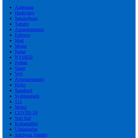
Aabenraa
Haderslev
Sønderborg
Tønder
Arrangementer
Erhverv
Mad
Motor
Natur
NYHED
Politik
Sport
Vejr
Arrangementer
Bolig
Sundhed
Syddanmark
112
Motor
COVID-19
Sort Sol
Kriminalitet
Uddannelse
Julebyen Tønder