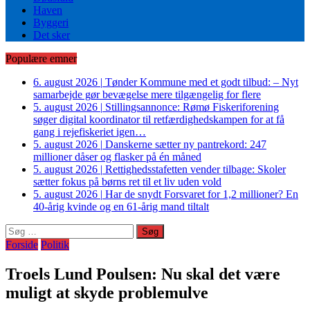
Haven
Byggeri
Det sker
Populære emner
6. august 2026
|
Tønder Kommune med et godt tilbud: – Nyt
samarbejde gør bevægelse mere tilgængelig for flere
5. august 2026
|
Stillingsannonce: Rømø Fiskeriforening
søger digital koordinator til retfærdighedskampen for at få
gang i rejefiskeriet igen…
5. august 2026
|
Danskerne sætter ny pantrekord: 247
millioner dåser og flasker på én måned
5. august 2026
|
Rettighedsstafetten vender tilbage: Skoler
sætter fokus på børns ret til et liv uden vold
5. august 2026
|
Har de snydt Forsvaret for 1,2 millioner? En
40-årig kvinde og en 61-årig mand tiltalt
Søg
efter:
Forside
Politik
Troels Lund Poulsen: Nu skal det være
muligt at skyde problemulve