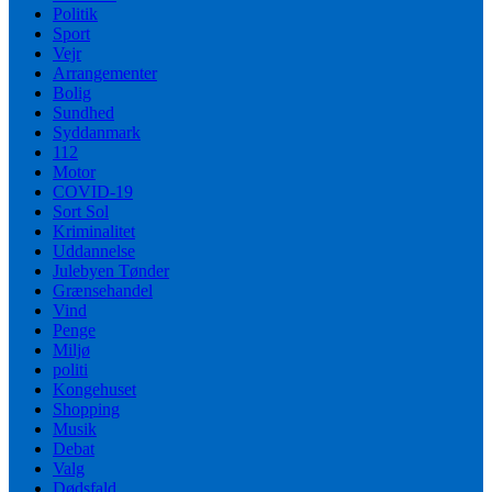
Politik
Sport
Vejr
Arrangementer
Bolig
Sundhed
Syddanmark
112
Motor
COVID-19
Sort Sol
Kriminalitet
Uddannelse
Julebyen Tønder
Grænsehandel
Vind
Penge
Miljø
politi
Kongehuset
Shopping
Musik
Debat
Valg
Dødsfald