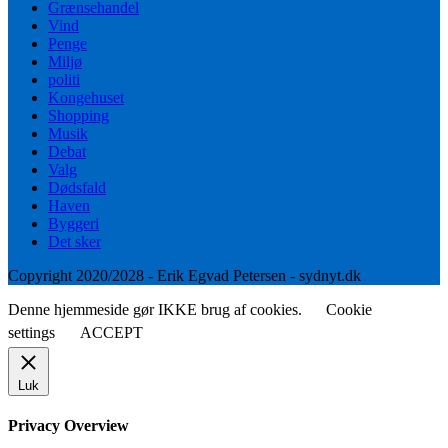
Grænsehandel
Vind
Penge
Miljø
politi
Kongehuset
Shopping
Musik
Debat
Valg
Dødsfald
Haven
Byggeri
Det sker
Copyright 2020/2028 - Erik Egvad Petersen - sydnyt.dk
Denne hjemmeside gør IKKE brug af cookies.
Cookie
settings
ACCEPT
Luk
Privacy Overview