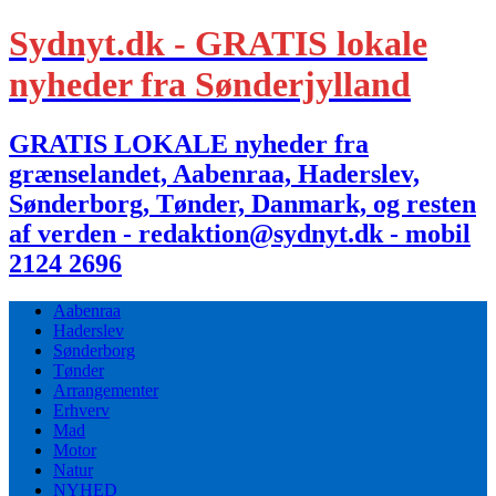
Sydnyt.dk - GRATIS lokale
nyheder fra Sønderjylland
GRATIS LOKALE nyheder fra
grænselandet, Aabenraa, Haderslev,
Sønderborg, Tønder, Danmark, og resten
af verden - redaktion@sydnyt.dk - mobil
2124 2696
Aabenraa
Haderslev
Sønderborg
Tønder
Arrangementer
Erhverv
Mad
Motor
Natur
NYHED