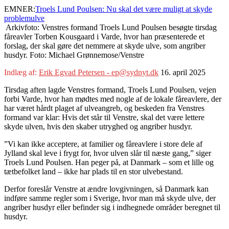
EMNER:
Troels Lund Poulsen: Nu skal det være muligt at skyde
problemulve
Arkivfoto: Venstres formand Troels Lund Poulsen besøgte tirsdag
fåreavler Torben Kousgaard i Varde, hvor han præsenterede et
forslag, der skal gøre det nemmere at skyde ulve, som angriber
husdyr. Foto: Michael Grønnemose/Venstre
Indlæg af:
Erik Egvad Petersen - ep@sydnyt.dk
16. april 2025
Tirsdag aften lagde Venstres formand, Troels Lund Poulsen, vejen
forbi Varde, hvor han mødtes med nogle af de lokale fåreavlere, der
har været hårdt plaget af ulveangreb, og beskeden fra Venstres
formand var klar: Hvis det står til Venstre, skal det være lettere
skyde ulven, hvis den skaber utryghed og angriber husdyr.
”Vi kan ikke acceptere, at familier og fåreavlere i store dele af
Jylland skal leve i frygt for, hvor ulven slår til næste gang,” siger
Troels Lund Poulsen. Han peger på, at Danmark – som et lille og
tætbefolket land – ikke har plads til en stor ulvebestand.
Derfor foreslår Venstre at ændre lovgivningen, så Danmark kan
indføre samme regler som i Sverige, hvor man må skyde ulve, der
angriber husdyr eller befinder sig i indhegnede områder beregnet til
husdyr.