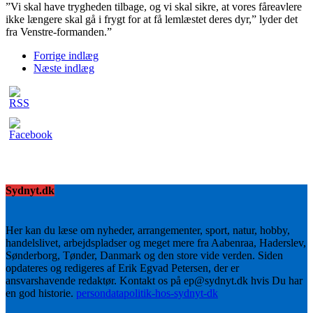
”Vi skal have trygheden tilbage, og vi skal sikre, at vores fåreavlere
ikke længere skal gå i frygt for at få lemlæstet deres dyr,” lyder det
fra Venstre-formanden.”
Forrige indlæg
Næste indlæg
Sydnyt.dk
Her kan du læse om nyheder, arrangementer, sport, natur, hobby,
handelslivet, arbejdspladser og meget mere fra Aabenraa, Haderslev,
Sønderborg, Tønder, Danmark og den store vide verden. Siden
opdateres og redigeres af Erik Egvad Petersen, der er
ansvarshavende redaktør. Kontakt os på ep@sydnyt.dk hvis Du har
en god historie.
persondatapolitik-hos-sydnyt-dk