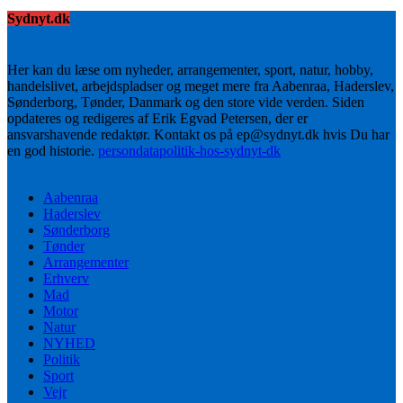
Sydnyt.dk
Her kan du læse om nyheder, arrangementer, sport, natur, hobby,
handelslivet, arbejdspladser og meget mere fra Aabenraa, Haderslev,
Sønderborg, Tønder, Danmark og den store vide verden. Siden
opdateres og redigeres af Erik Egvad Petersen, der er
ansvarshavende redaktør. Kontakt os på ep@sydnyt.dk hvis Du har
en god historie.
persondatapolitik-hos-sydnyt-dk
Aabenraa
Haderslev
Sønderborg
Tønder
Arrangementer
Erhverv
Mad
Motor
Natur
NYHED
Politik
Sport
Vejr