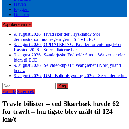
Haven
Byggeri
Det sker
Populære emner
9. august 2026
|
Hvad sker der i Tyskland? Stor
demonstration mod regeringen – SE VIDEO
9. august 2026
|
OPDATERING: Knallert-orienteringsløb i
Ravsted 2026 – Se resultaterne her….
9. august 2026
|
Sønderjyske Fodbold: Simon Wæver vender
hjem til B.93
9. august 2026
|
Se videoklip af ulveangrebet i Nordjylland
her….
9. august 2026
|
DM i BallonFlyvning 2026 – Se vinderne her
Søg
efter:
Forside
Skærbæk,
Travle bilister – ved Skærbæk havde 62
for travlt – hurtigste blev målt til 124
km/t