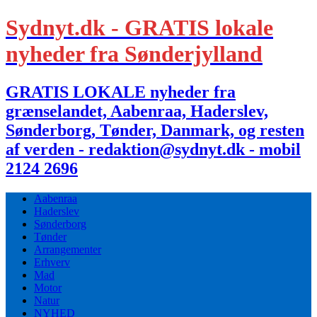
Sydnyt.dk - GRATIS lokale
nyheder fra Sønderjylland
GRATIS LOKALE nyheder fra
grænselandet, Aabenraa, Haderslev,
Sønderborg, Tønder, Danmark, og resten
af verden - redaktion@sydnyt.dk - mobil
2124 2696
Aabenraa
Haderslev
Sønderborg
Tønder
Arrangementer
Erhverv
Mad
Motor
Natur
NYHED