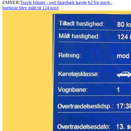
EMNER:
Travle bilister - ved Skærbæk havde 62 for travlt -
hurtigste blev målt til 124 km/t