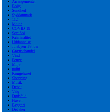
Arrangementer
Bolig
Sundhed
Syddanmark
112
Motor
COVID-19
Sort Sol
Kriminalitet
Uddannelse
Julebyen Tønder
Grænsehandel
Vind
Penge
Miljø
politi
Kongehuset
Shopping
Musik
Debat
Valg
Dødsfald
Haven
Byggeri
Det sker