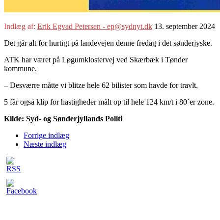
Indlæg af:
Erik Egvad Petersen - ep@sydnyt.dk
13. september 2024
Det går alt for hurtigt på landevejen denne fredag i det sønderjyske.
ATK har været på Løgumklostervej ved Skærbæk i Tønder
kommune.
– Desværre måtte vi blitze hele 62 bilister som havde for travlt.
5 får også klip for hastigheder målt op til hele 124 km/t i 80`er zone.
Kilde: Syd- og Sønderjyllands Politi
Forrige indlæg
Næste indlæg