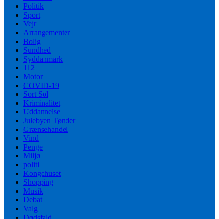
Politik
Sport
Vejr
Arrangementer
Bolig
Sundhed
Syddanmark
112
Motor
COVID-19
Sort Sol
Kriminalitet
Uddannelse
Julebyen Tønder
Grænsehandel
Vind
Penge
Miljø
politi
Kongehuset
Shopping
Musik
Debat
Valg
Dødsfald