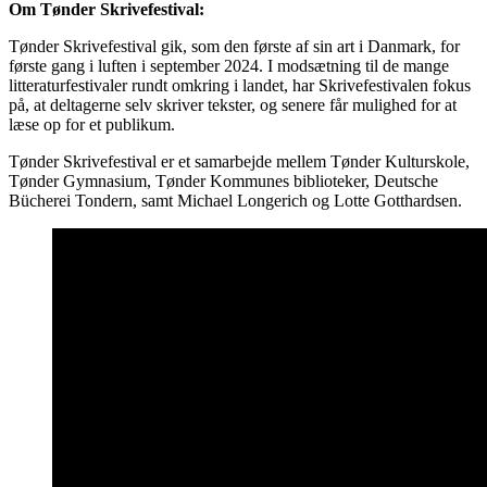
Om Tønder Skrivefestival:
Tønder Skrivefestival gik, som den første af sin art i Danmark, for
første gang i luften i september 2024. I modsætning til de mange
litteraturfestivaler rundt omkring i landet, har Skrivefestivalen fokus
på, at deltagerne selv skriver tekster, og senere får mulighed for at
læse op for et publikum.
Tønder Skrivefestival er et samarbejde mellem Tønder Kulturskole,
Tønder Gymnasium, Tønder Kommunes biblioteker, Deutsche
Bücherei Tondern, samt Michael Longerich og Lotte Gotthardsen.