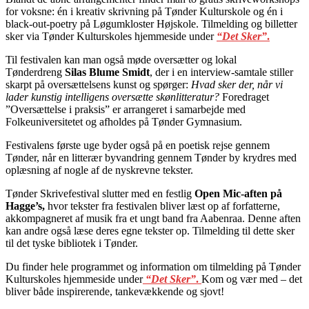
for voksne: én i kreativ skrivning på Tønder Kulturskole og én i
black-out-poetry på Løgumkloster Højskole. Tilmelding og billetter
sker via Tønder Kulturskoles hjemmeside under
“Det Sker”
.
Til festivalen kan man også møde oversætter og lokal
Tønderdreng
Silas Blume Smidt
, der i en interview-samtale stiller
skarpt på oversættelsens kunst og spørger:
Hvad sker der, når vi
lader kunstig intelligens oversætte skønlitteratur?
Foredraget
”Oversættelse i praksis” er arrangeret i samarbejde med
Folkeuniversitetet og afholdes på Tønder Gymnasium.
Festivalens første uge byder også på en poetisk rejse gennem
Tønder, når en litterær byvandring gennem Tønder by krydres med
oplæsning af nogle af de nyskrevne tekster.
Tønder Skrivefestival slutter med en festlig
Open Mic-aften på
Hagge’s,
hvor tekster fra festivalen bliver læst op af forfatterne,
akkompagneret af musik fra et ungt band fra Aabenraa. Denne aften
kan andre også læse deres egne tekster op. Tilmelding til dette sker
til det tyske bibliotek i Tønder.
Du finder hele programmet og information om tilmelding på Tønder
Kulturskoles hjemmeside under
“Det Sker”
.
Kom og vær med – det
bliver både inspirerende, tankevækkende og sjovt!