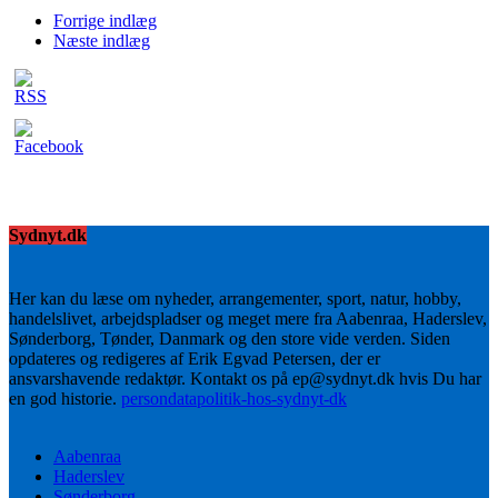
Forrige indlæg
Næste indlæg
Sydnyt.dk
Her kan du læse om nyheder, arrangementer, sport, natur, hobby,
handelslivet, arbejdspladser og meget mere fra Aabenraa, Haderslev,
Sønderborg, Tønder, Danmark og den store vide verden. Siden
opdateres og redigeres af Erik Egvad Petersen, der er
ansvarshavende redaktør. Kontakt os på ep@sydnyt.dk hvis Du har
en god historie.
persondatapolitik-hos-sydnyt-dk
Aabenraa
Haderslev
Sønderborg