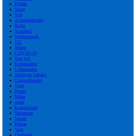
Politik
Sport
Vejr
Arrangementer
Bolig
Sundhed
Syddanmark
112
Motor
COVID-19
Sort Sol
Kriminalitet
Uddannelse
Julebyen Tønder
Grænsehandel
Vind
Penge
Miljø
politi
Kongehuset
Shopping
Musik
Debat
Valg
Dødsfald