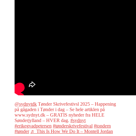
@sydnytdk
Tønder Skrivefestivsl 2025 – Happening
på gågaden i Tønder i dag – Se hele artiklen på
www.sydnyt.dk – GRATIS nyheder fra HELE
Sønderjylland – HVER dag.
#sydnyt
#erikegvadpetersen
#tønderskrivefestival
#tondern
#tønder
♬ This Is How We Do It – Montell Jordan