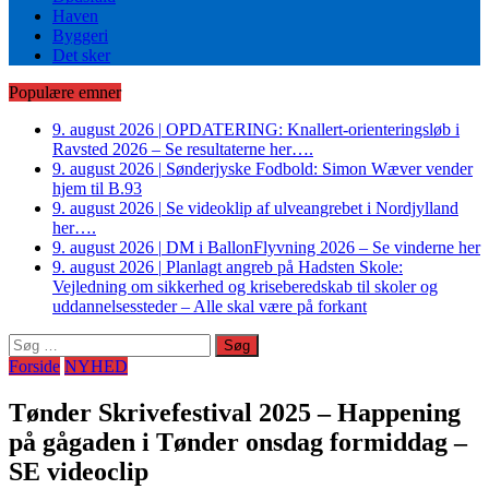
Haven
Byggeri
Det sker
Populære emner
9. august 2026
|
OPDATERING: Knallert-orienteringsløb i
Ravsted 2026 – Se resultaterne her….
9. august 2026
|
Sønderjyske Fodbold: Simon Wæver vender
hjem til B.93
9. august 2026
|
Se videoklip af ulveangrebet i Nordjylland
her….
9. august 2026
|
DM i BallonFlyvning 2026 – Se vinderne her
9. august 2026
|
Planlagt angreb på Hadsten Skole:
Vejledning om sikkerhed og kriseberedskab til skoler og
uddannelsessteder – Alle skal være på forkant
Søg
efter:
Forside
NYHED
Tønder Skrivefestival 2025 – Happening
på gågaden i Tønder onsdag formiddag –
SE videoclip