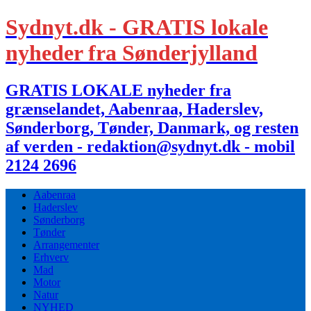
Sydnyt.dk - GRATIS lokale
nyheder fra Sønderjylland
GRATIS LOKALE nyheder fra
grænselandet, Aabenraa, Haderslev,
Sønderborg, Tønder, Danmark, og resten
af verden - redaktion@sydnyt.dk - mobil
2124 2696
Aabenraa
Haderslev
Sønderborg
Tønder
Arrangementer
Erhverv
Mad
Motor
Natur
NYHED