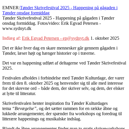
EMNER:
Tønder Skrivefestival 2025 - Happening på gågaden i
Tønder onsdag formiddag
Tønder Skrivefestival 2025 - Happening på gågaden i Tønder
onsdag formiddag. Fotos/video: Erik Egvad Petersen -
www.sydnyt.dk
Indlæg af:
Erik Egvad Petersen - ep@sydnyt.dk
1. oktober 2025
Det er ikke hver dag en skare mennesker går gennem gågaden i
Tønder, læser højt og hænger historier op i træerne.
Det var en happening udført af deltagerne ved Tønder Skrivefestival
2025.
Festivalen afholdes i forbindelse med Tønder Kulturdage, der varer
frem til den 8. oktober 2025 og henvender sig til alle med interesse
for det skrevne ord – både dem, der skriver selv, og dem, der elsker
at lytte til litteratur.
Skrivefestivalen henter inspiration fra Tønder Kulturdages
tema
“Bevægelse”
, og det sætter rammen for en række åbne og
lukkede arrangementer, der spænder fra workshops og foredrag til
litterære happenings og musikalske indslag.
Blandt de åbne arrangementer finder man to gratis skriveworkshops