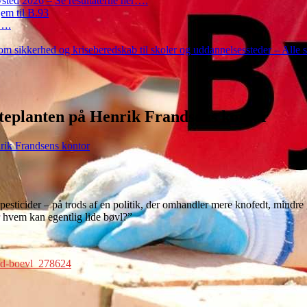
ted 2026 – Se resultaterne her….
em til B.93
r….
m sikkerhed og kriseberedskab til skoler og uddannelsessteder – Alle 
teplanten på Henrik Frandsens kontor
rik Frandsens kontor
pesticider – på trods af en politik, der omhandler mere knofedt, mindre
r hvem kan egentlig lide bøvl?”
mod-boevl_278624