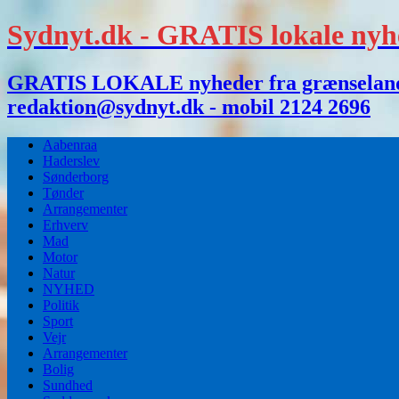
Sydnyt.dk - GRATIS lokale nyh
GRATIS LOKALE nyheder fra grænselandet,
redaktion@sydnyt.dk - mobil 2124 2696
Aabenraa
Haderslev
Sønderborg
Tønder
Arrangementer
Erhverv
Mad
Motor
Natur
NYHED
Politik
Sport
Vejr
Arrangementer
Bolig
Sundhed