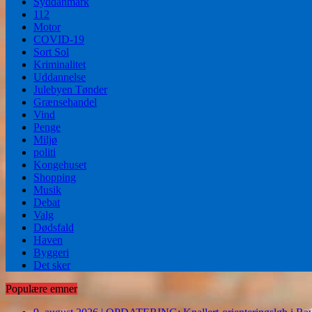
Syddanmark
112
Motor
COVID-19
Sort Sol
Kriminalitet
Uddannelse
Julebyen Tønder
Grænsehandel
Vind
Penge
Miljø
politi
Kongehuset
Shopping
Musik
Debat
Valg
Dødsfald
Haven
Byggeri
Det sker
Populære emner