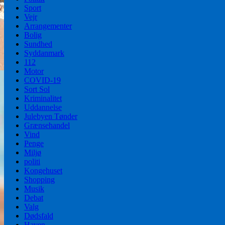
Sport
Vejr
Arrangementer
Bolig
Sundhed
Syddanmark
112
Motor
COVID-19
Sort Sol
Kriminalitet
Uddannelse
Julebyen Tønder
Grænsehandel
Vind
Penge
Miljø
politi
Kongehuset
Shopping
Musik
Debat
Valg
Dødsfald
Haven