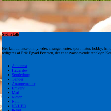
Sydnyt.dk
Her kan du læse om nyheder, arrangementer, sport, natur, hobby, han
redigeres af Erik Egvad Petersen, der er ansvarshavende redaktør. K
Aabenraa
Haderslev
Sønderborg
Tønder
Arrangementer
Erhverv
Mad
Motor
Natur
NYHED
Politik