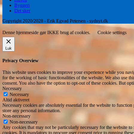
Byggeri
Det sker
Copyright 2020/2028 - Erik Egvad Petersen - sydnyt.dk
Denne hjemmeside gør IKKE brug af cookies.
Cookie settings
Luk
Privacy Overview
This website uses cookies to improve your experience while you naviga
for the working of basic functionalities of the website. We also use t
consent. You also have the option to opt-out of these cookies. But op
Necessary
Necessary
Altid aktiveret
Necessary cookies are absolutely essential for the website to function 
store any personal information.
Non-necessary
Non-necessary
Any cookies that may not be particularly necessary for the website to 
cookies. It is mandatory to procure user consent prior to running thes