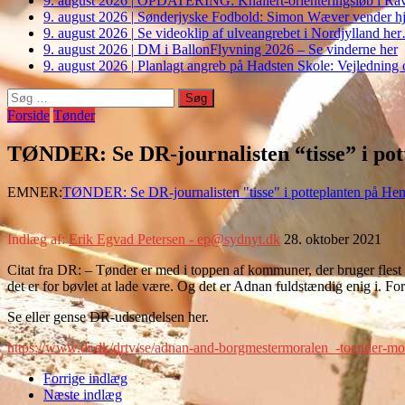
9. august 2026
|
OPDATERING: Knallert-orienteringsløb i Ravs
9. august 2026
|
Sønderjyske Fodbold: Simon Wæver vender hj
9. august 2026
|
Se videoklip af ulveangrebet i Nordjylland he
9. august 2026
|
DM i BallonFlyvning 2026 – Se vinderne her
9. august 2026
|
Planlagt angreb på Hadsten Skole: Vejledning o
Søg
efter:
Forside
Tønder
TØNDER: Se DR-journalisten “tisse” i pot
EMNER:
TØNDER: Se DR-journalisten "tisse" i potteplanten på Hen
Indlæg af:
Erik Egvad Petersen - ep@sydnyt.dk
28. oktober 2021
Citat fra DR: – Tønder er med i toppen af kommuner, der bruger flest 
det er for bøvlet at lade være. Og det er Adnan fuldstændig enig i. Fo
Se eller gense DR-udsendelsen her.
https://www.dr.dk/drtv/se/adnan-and-borgmestermoralen_-toender-
Forrige indlæg
Næste indlæg