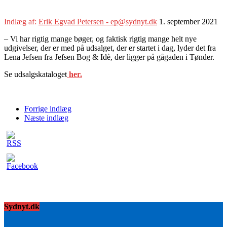
Indlæg af:
Erik Egvad Petersen - ep@sydnyt.dk
1. september 2021
– Vi har rigtig mange bøger, og faktisk rigtig mange helt nye
udgivelser, der er med på udsalget, der er startet i dag, lyder det fra
Lena Jefsen fra Jefsen Bog & Idè, der ligger på gågaden i Tønder.
Se udsalgskataloget
her.
Forrige indlæg
Næste indlæg
Sydnyt.dk