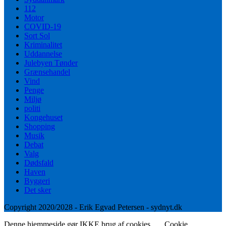
112
Motor
COVID-19
Sort Sol
Kriminalitet
Uddannelse
Julebyen Tønder
Grænsehandel
Vind
Penge
Miljø
politi
Kongehuset
Shopping
Musik
Debat
Valg
Dødsfald
Haven
Byggeri
Det sker
Copyright 2020/2028 - Erik Egvad Petersen - sydnyt.dk
Denne hjemmeside gør IKKE brug af cookies.
Cookie