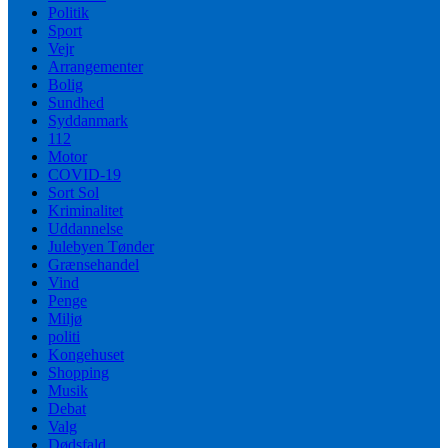
Politik
Sport
Vejr
Arrangementer
Bolig
Sundhed
Syddanmark
112
Motor
COVID-19
Sort Sol
Kriminalitet
Uddannelse
Julebyen Tønder
Grænsehandel
Vind
Penge
Miljø
politi
Kongehuset
Shopping
Musik
Debat
Valg
Dødsfald