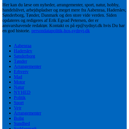
Her kan du læse om nyheder, arrangementer, sport, natur, hobby,
handelslivet, arbejdspladser og meget mere fra Aabenraa, Haderslev,
Sønderborg, Tønder, Danmark og den store vide verden. Siden
opdateres og redigeres af Erik Egvad Petersen, der er
ansvarshavende redaktør. Kontakt os på ep@sydnyt.dk hvis Du har
en god historie.
persondatapolitik-hos-sydnyt-dk
Aabenraa
Haderslev
Sønderborg
Tønder
Arrangementer
Erhverv
Mad
Motor
Natur
NYHED
Politik
Sport
Vejr
Arrangementer
Bolig
Sundhed
Syddanmark