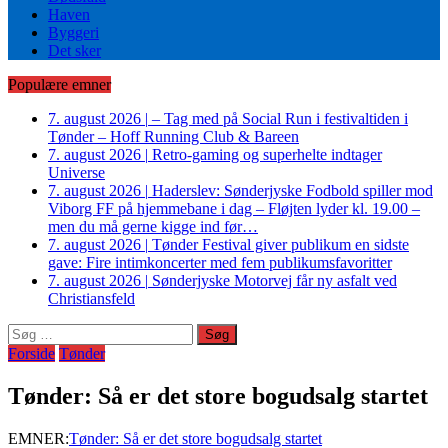
Haven
Byggeri
Det sker
Populære emner
7. august 2026
|
– Tag med på Social Run i festivaltiden i
Tønder – Hoff Running Club & Bareen
7. august 2026
|
Retro-gaming og superhelte indtager
Universe
7. august 2026
|
Haderslev: Sønderjyske Fodbold spiller mod
Viborg FF på hjemmebane i dag – Fløjten lyder kl. 19.00 –
men du må gerne kigge ind før…
7. august 2026
|
Tønder Festival giver publikum en sidste
gave: Fire intimkoncerter med fem publikumsfavoritter
7. august 2026
|
Sønderjyske Motorvej får ny asfalt ved
Christiansfeld
Søg
efter:
Forside
Tønder
Tønder: Så er det store bogudsalg startet
EMNER:
Tønder: Så er det store bogudsalg startet