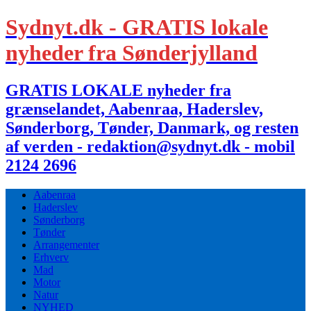
Sydnyt.dk - GRATIS lokale
nyheder fra Sønderjylland
GRATIS LOKALE nyheder fra
grænselandet, Aabenraa, Haderslev,
Sønderborg, Tønder, Danmark, og resten
af verden - redaktion@sydnyt.dk - mobil
2124 2696
Aabenraa
Haderslev
Sønderborg
Tønder
Arrangementer
Erhverv
Mad
Motor
Natur
NYHED