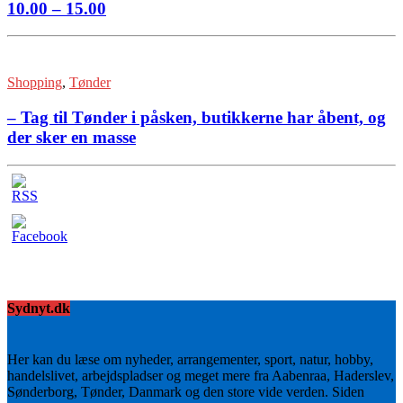
10.00 – 15.00
Shopping
,
Tønder
– Tag til Tønder i påsken, butikkerne har åbent, og
der sker en masse
Sydnyt.dk
Her kan du læse om nyheder, arrangementer, sport, natur, hobby,
handelslivet, arbejdspladser og meget mere fra Aabenraa, Haderslev,
Sønderborg, Tønder, Danmark og den store vide verden. Siden