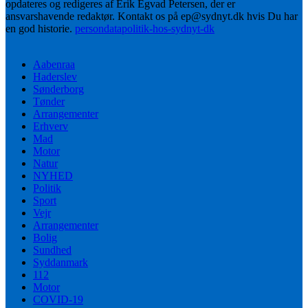
opdateres og redigeres af Erik Egvad Petersen, der er
ansvarshavende redaktør. Kontakt os på ep@sydnyt.dk hvis Du har
en god historie.
persondatapolitik-hos-sydnyt-dk
Aabenraa
Haderslev
Sønderborg
Tønder
Arrangementer
Erhverv
Mad
Motor
Natur
NYHED
Politik
Sport
Vejr
Arrangementer
Bolig
Sundhed
Syddanmark
112
Motor
COVID-19