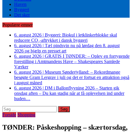
Haven
Byggeri
Det sker
Populære emner
6. august 2026
|
Byggeri: Biokul i letklinkerblokke skal
reducere CO₂-aftrykket i dansk byggeri
6. august 2026
|
Tæl pindsvin nu på lørdag den 8. august
2026 og hjælp en presset art
6. august 2026
|
GRATIS I TØNDER: – Oplev en forrygende
forestilling i Amtmandens Have – Shakespeares Samlede
Værker
6. august 2026
|
Museum Sønderjylland: – Rekordmange
besøgte Gram Lergrav i juli og det er fortsat en attraktion også
i august måned
6. august 2026
|
DM i Ballonflyvning 2026 – Starten gik
onsdag aften – Du kan stadig når at få oplevelsen ind under
huden…
Søg
efter:
Forside
Shopping
TØNDER: Påskeshopping – skærtorsdag,