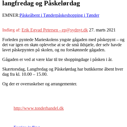
langfredag og Påskelørdag
EMNER:
Påskeåbent i Tønder
påskeshopping i Tønder
Indlæg af:
Erik Egvad Petersen - ep@sydnyt.dk
27. marts 2021
Forleden pyntede Marieskolens yngste gågaden med påskepynt – og
det var igen en skøn oplevelse at se de små ildsjæle, der selv havde
lavet påskepynten på skolen, og nu forskønnede gågaden.
Gågaden er ved at være klar til tre shoppingdage i påsken i år.
Skærtorsdag, Langfredag og Påskelørdag har butikkerne åbent hver
dag fra kl. 10.00 – 15.00.
Og der er overraskelser og arrangementer.
http://www.tonderhandel.dk