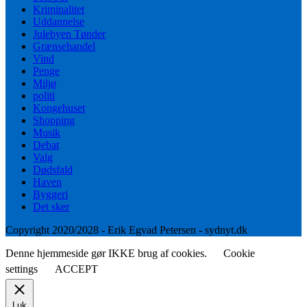
Kriminalitet
Uddannelse
Julebyen Tønder
Grænsehandel
Vind
Penge
Miljø
politi
Kongehuset
Shopping
Musik
Debat
Valg
Dødsfald
Haven
Byggeri
Det sker
Copyright 2020/2028 - Erik Egvad Petersen - sydnyt.dk
Denne hjemmeside gør IKKE brug af cookies.
Cookie
settings
ACCEPT
Luk