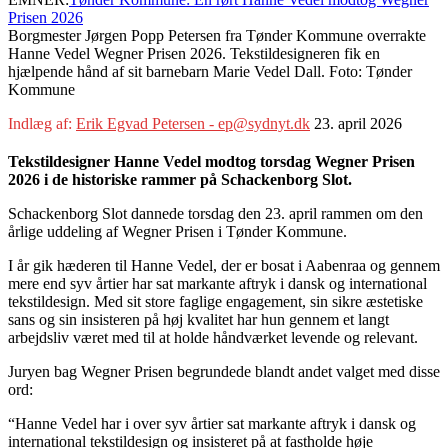
Prisen 2026
Borgmester Jørgen Popp Petersen fra Tønder Kommune overrakte
Hanne Vedel Wegner Prisen 2026. Tekstildesigneren fik en
hjælpende hånd af sit barnebarn Marie Vedel Dall. Foto: Tønder
Kommune
Indlæg af:
Erik Egvad Petersen - ep@sydnyt.dk
23. april 2026
Tekstildesigner Hanne Vedel modtog torsdag Wegner Prisen
2026 i de historiske rammer på Schackenborg Slot.
Schackenborg Slot dannede torsdag den 23. april rammen om den
årlige uddeling af Wegner Prisen i Tønder Kommune.
I år gik hæderen til Hanne Vedel, der er bosat i Aabenraa og gennem
mere end syv årtier har sat markante aftryk i dansk og international
tekstildesign. Med sit store faglige engagement, sin sikre æstetiske
sans og sin insisteren på høj kvalitet har hun gennem et langt
arbejdsliv været med til at holde håndværket levende og relevant.
Juryen bag Wegner Prisen begrundede blandt andet valget med disse
ord:
“Hanne Vedel har i over syv årtier sat markante aftryk i dansk og
international tekstildesign og insisteret på at fastholde høje