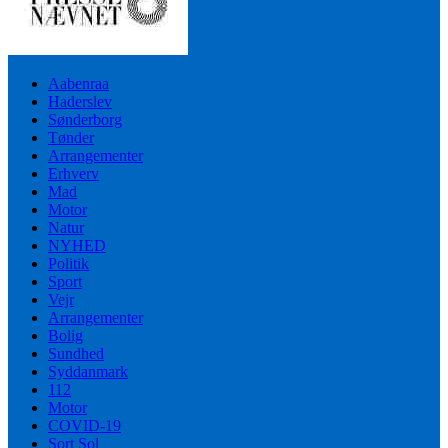
Aabenraa
Haderslev
Sønderborg
Tønder
Arrangementer
Erhverv
Mad
Motor
Natur
NYHED
Politik
Sport
Vejr
Arrangementer
Bolig
Sundhed
Syddanmark
112
Motor
COVID-19
Sort Sol