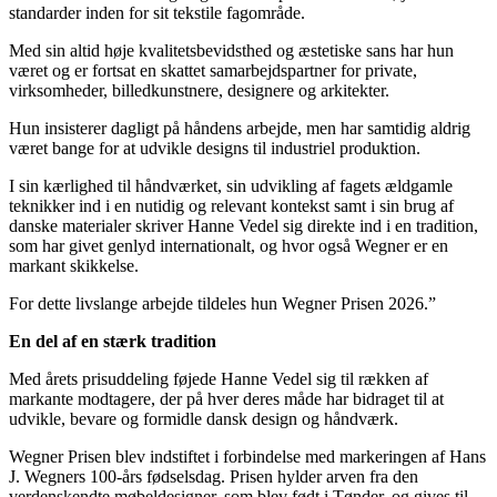
standarder inden for sit tekstile fagområde.
Med sin altid høje kvalitetsbevidsthed og æstetiske sans har hun
været og er fortsat en skattet samarbejdspartner for private,
virksomheder, billedkunstnere, designere og arkitekter.
Hun insisterer dagligt på håndens arbejde, men har samtidig aldrig
været bange for at udvikle designs til industriel produktion.
I sin kærlighed til håndværket, sin udvikling af fagets ældgamle
teknikker ind i en nutidig og relevant kontekst samt i sin brug af
danske materialer skriver Hanne Vedel sig direkte ind i en tradition,
som har givet genlyd internationalt, og hvor også Wegner er en
markant skikkelse.
For dette livslange arbejde tildeles hun Wegner Prisen 2026.”
En del af en stærk tradition
Med årets prisuddeling føjede Hanne Vedel sig til rækken af
markante modtagere, der på hver deres måde har bidraget til at
udvikle, bevare og formidle dansk design og håndværk.
Wegner Prisen blev indstiftet i forbindelse med markeringen af Hans
J. Wegners 100-års fødselsdag. Prisen hylder arven fra den
verdenskendte møbeldesigner, som blev født i Tønder, og gives til