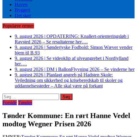
Haven
Byggeri
Det sker
Populære emner
9. august 2026
|
OPDATERING: Knallert-orienteringsløb i
Ravsted 2026 – Se resultaterne her….
9. august 2026
|
Sønderjyske Fodbold: Simon Wæver vender
hjem til B.93
9. august 2026
|
Se videoklip af ulveangrebet i Nordjylland
her….
9. august 2026
|
DM i BallonFlyvning 2026 – Se vinderne her
9. august 2026
|
Planlagt angreb på Hadsten Skole:
Vejledning om sikkerhed og kriseberedskab til skoler og
uddannelsessteder – Alle skal være på forkant
Søg
efter:
Forside
Tønder
Tønder Kommune: En rørt Hanne Vedel
modtog Wegner Prisen 2026
EMNER:
Tønder Kommune: En rørt Hanne Vedel modtog Wegner