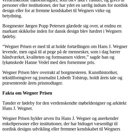
personer eller institutioner, der har ydet en særlig indsats for nordisk
design eller for at fremme kendskabet til Wegners virke og
betydning.
Borgmester Jørgen Popp Petersen glædede sig over, at endnu en
markant skikkelse inden for dansk design blev hædret i Wegners
fødeby.
“Wegner Prisen er med til at holde fortællingen om Hans J. Wegner
levende, men også til at pege på de mennesker, som i dag bærer
håndværket, kvaliteten og formsansen videre,” sagde han og
lykønskede Hanne Vedel med den fornemme pris.
Wegner Prisen blev overrakt af borgmesteren. Kunsthistoriker,
tekstilformgiver og journalist Lisbeth Tolstrup, holdt årets tale og
præsenterede årets prismodtager.
Fakta om Wegner Prisen
Tønder er fødeby for den verdenskendte møbeldesigner og arkitekt
Hans J. Wegner.
Wegner Prisen hylder arven fra Hans J. Wegner og anerkender
enkeltpersoner eller institutioner, der har bidraget væsentligt til
nordisk designs udvikling eller fremmer kendskabet til Wegners