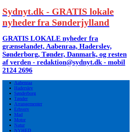
Sydnyt.dk - GRATIS lokale
nyheder fra Sønderjylland
GRATIS LOKALE nyheder fra
grænselandet, Aabenraa, Haderslev,
Sønderborg, Tønder, Danmark, og resten
af verden - redaktion@sydnyt.dk - mobil
2124 2696
Aabenraa
Haderslev
Sønderborg
Tønder
Arrangementer
Erhverv
Mad
Motor
Natur
NYHED