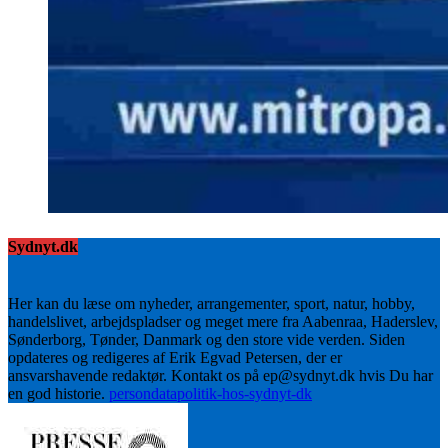
Sydnyt.dk
Her kan du læse om nyheder, arrangementer, sport, natur, hobby,
handelslivet, arbejdspladser og meget mere fra Aabenraa, Haderslev,
Sønderborg, Tønder, Danmark og den store vide verden. Siden
opdateres og redigeres af Erik Egvad Petersen, der er
ansvarshavende redaktør. Kontakt os på ep@sydnyt.dk hvis Du har
en god historie.
persondatapolitik-hos-sydnyt-dk