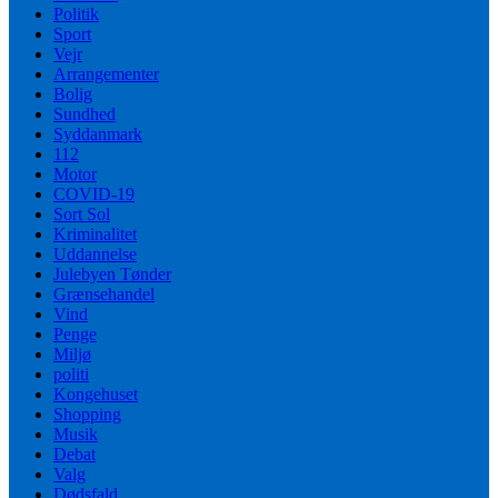
Politik
Sport
Vejr
Arrangementer
Bolig
Sundhed
Syddanmark
112
Motor
COVID-19
Sort Sol
Kriminalitet
Uddannelse
Julebyen Tønder
Grænsehandel
Vind
Penge
Miljø
politi
Kongehuset
Shopping
Musik
Debat
Valg
Dødsfald