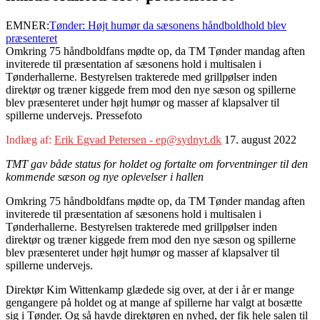
EMNER:
Tønder: Højt humør da sæsonens håndboldhold blev
præsenteret
Omkring 75 håndboldfans mødte op, da TM Tønder mandag aften
inviterede til præsentation af sæsonens hold i multisalen i
Tønderhallerne. Bestyrelsen trakterede med grillpølser inden
direktør og træner kiggede frem mod den nye sæson og spillerne
blev præsenteret under højt humør og masser af klapsalver til
spillerne undervejs. Pressefoto
Indlæg af:
Erik Egvad Petersen - ep@sydnyt.dk
17. august 2022
TMT gav både status for holdet og fortalte om forventninger til den
kommende sæson og nye oplevelser i hallen
Omkring 75 håndboldfans mødte op, da TM Tønder mandag aften
inviterede til præsentation af sæsonens hold i multisalen i
Tønderhallerne. Bestyrelsen trakterede med grillpølser inden
direktør og træner kiggede frem mod den nye sæson og spillerne
blev præsenteret under højt humør og masser af klapsalver til
spillerne undervejs.
Direktør Kim Wittenkamp glædede sig over, at der i år er mange
gengangere på holdet og at mange af spillerne har valgt at bosætte
sig i Tønder. Og så havde direktøren en nyhed, der fik hele salen til