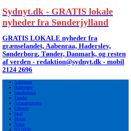
Sydnyt.dk - GRATIS lokale
nyheder fra Sønderjylland
GRATIS LOKALE nyheder fra
grænselandet, Aabenraa, Haderslev,
Sønderborg, Tønder, Danmark, og resten
af verden - redaktion@sydnyt.dk - mobil
2124 2696
Aabenraa
Haderslev
Sønderborg
Tønder
Arrangementer
Erhverv
Mad
Motor
Natur
NYHED