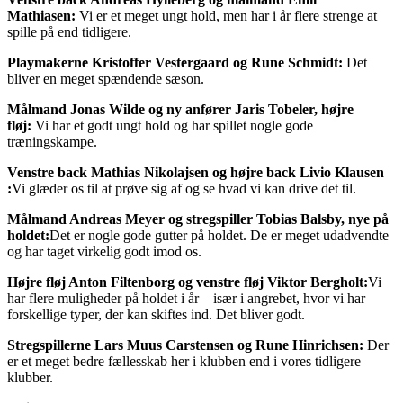
Mathiasen:
Vi er et meget ungt hold, men har i år flere strenge at
spille på end tidligere.
Playmakerne Kristoffer Vestergaard og Rune Schmidt:
Det
bliver en meget spændende sæson.
Målmand Jonas Wilde og ny anfører Jaris Tobeler, højre
fløj:
Vi har et godt ungt hold og har spillet nogle gode
træningskampe.
Venstre back Mathias Nikolajsen og højre back Livio Klausen
:
Vi glæder os til at prøve sig af og se hvad vi kan drive det til.
Målmand Andreas Meyer og stregspiller Tobias Balsby, nye på
holdet:
Det er nogle gode gutter på holdet. De er meget udadvendte
og har taget virkelig godt imod os.
Højre fløj Anton Filtenborg og venstre fløj Viktor Bergholt:
Vi
har flere muligheder på holdet i år – især i angrebet, hvor vi har
forskellige typer, der kan skiftes ind. Det bliver godt.
Stregspillerne Lars Muus Carstensen og Rune Hinrichsen:
Der
er et meget bedre fællesskab her i klubben end i vores tidligere
klubber.