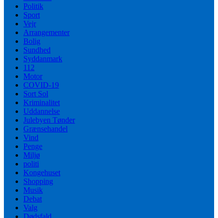
Politik
Sport
Vejr
Arrangementer
Bolig
Sundhed
Syddanmark
112
Motor
COVID-19
Sort Sol
Kriminalitet
Uddannelse
Julebyen Tønder
Grænsehandel
Vind
Penge
Miljø
politi
Kongehuset
Shopping
Musik
Debat
Valg
Dødsfald