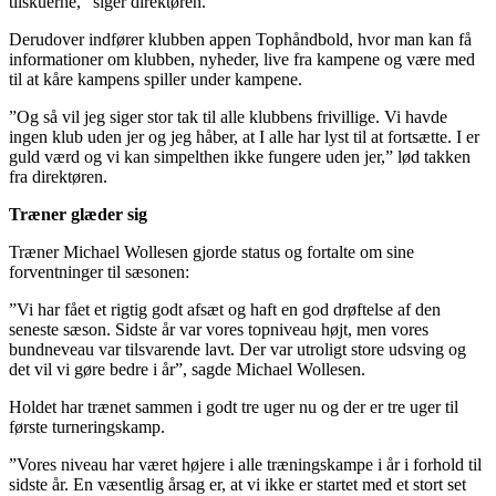
tilskuerne,” siger direktøren.
Derudover indfører klubben appen Tophåndbold, hvor man kan få
informationer om klubben, nyheder, live fra kampene og være med
til at kåre kampens spiller under kampene.
”Og så vil jeg siger stor tak til alle klubbens frivillige. Vi havde
ingen klub uden jer og jeg håber, at I alle har lyst til at fortsætte. I er
guld værd og vi kan simpelthen ikke fungere uden jer,” lød takken
fra direktøren.
Træner glæder sig
Træner Michael Wollesen gjorde status og fortalte om sine
forventninger til sæsonen:
”Vi har fået et rigtig godt afsæt og haft en god drøftelse af den
seneste sæson. Sidste år var vores topniveau højt, men vores
bundneveau var tilsvarende lavt. Der var utroligt store udsving og
det vil vi gøre bedre i år”, sagde Michael Wollesen.
Holdet har trænet sammen i godt tre uger nu og der er tre uger til
første turneringskamp.
”Vores niveau har været højere i alle træningskampe i år i forhold til
sidste år. En væsentlig årsag er, at vi ikke er startet med et stort set