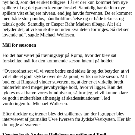
nyt hold, som det er sket tidligere. I år er der kun kommet fem nye
spillere til og det gør en kæmpe forskel. Samtidig har de fem nye
spillere vist et højere niveau, end jeg havde forventet. De er kommet
med både stor pondus, håndboldforståelse og er både teknisk og
taktisk gode. Samtidig er Casper Rahr Madsen tilbage. Alt i alt
betyder det, at vi kan skifte ud uden kvaliteten forringes. Så det ser
lovende ud”, sagde Michael Wollesen.
Mål for sæsonen
Holdet har været på træningslejr på Rømø, hvor der blev sat
forskellige mål for den kommende sæson internt på holdet:
”Overordnet set vil vi være bedre end sidste år og det betyder, at vi
vil slutte et godt stykke over de 22 point, vi fik i sidste sæson. Mit
bud er, at Ringsted vinder suverænt og at der er et virkelig bredt
midterfelt med meget jævnbyrdige hold, hvor vi ligger. Kan det
lykkes os at hæve vores bundniveau, så tror jeg, vi vil kunne klare
os godt i midterfeltet afhængig af skadessituationen”, lød
vurderingen fra Michael Wollesen.
Efter direktør og træner blev det spillernes tur, der i grupper blev
interviewet af journalist Uwe Iwersen fra JydskeVestkysten. Her får
du nogle af svarene:
Venstre back Andreas Hylleberg og målmand Emil