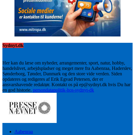
Sydnyt.dk
Her kan du læse om nyheder, arrangementer, sport, natur, hobby,
handelslivet, arbejdspladser og meget mere fra Aabenraa, Haderslev,
Sønderborg, Tønder, Danmark og den store vide verden. Siden
opdateres og redigeres af Erik Egvad Petersen, der er
ansvarshavende redaktør. Kontakt os på ep@sydnyt.dk hvis Du har
en god historie.
persondatapolitik-hos-sydnyt-dk
Aabenraa