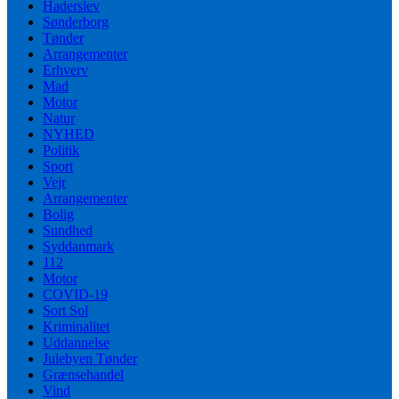
Haderslev
Sønderborg
Tønder
Arrangementer
Erhverv
Mad
Motor
Natur
NYHED
Politik
Sport
Vejr
Arrangementer
Bolig
Sundhed
Syddanmark
112
Motor
COVID-19
Sort Sol
Kriminalitet
Uddannelse
Julebyen Tønder
Grænsehandel
Vind