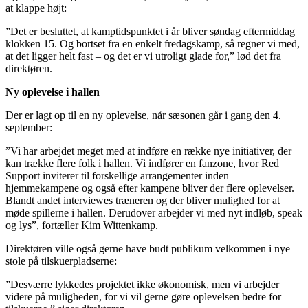
at klappe højt:
”Det er besluttet, at kamptidspunktet i år bliver søndag eftermiddag
klokken 15. Og bortset fra en enkelt fredagskamp, så regner vi med,
at det ligger helt fast – og det er vi utroligt glade for,” lød det fra
direktøren.
Ny oplevelse i hallen
Der er lagt op til en ny oplevelse, når sæsonen går i gang den 4.
september:
”Vi har arbejdet meget med at indføre en række nye initiativer, der
kan trække flere folk i hallen. Vi indfører en fanzone, hvor Red
Support inviterer til forskellige arrangementer inden
hjemmekampene og også efter kampene bliver der flere oplevelser.
Blandt andet interviewes træneren og der bliver mulighed for at
møde spillerne i hallen. Derudover arbejder vi med nyt indløb, speak
og lys”, fortæller Kim Wittenkamp.
Direktøren ville også gerne have budt publikum velkommen i nye
stole på tilskuerpladserne:
”Desværre lykkedes projektet ikke økonomisk, men vi arbejder
videre på muligheden, for vi vil gerne gøre oplevelsen bedre for