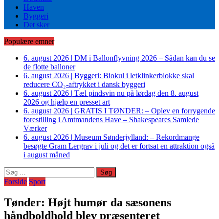
Haven
Byggeri
Det sker
Populære emner
6. august 2026
|
DM i Ballonflyvning 2026 – Sådan kan du se
de flotte balloner
6. august 2026
|
Byggeri: Biokul i letklinkerblokke skal
reducere CO₂-aftrykket i dansk byggeri
6. august 2026
|
Tæl pindsvin nu på lørdag den 8. august
2026 og hjælp en presset art
6. august 2026
|
GRATIS I TØNDER: – Oplev en forrygende
forestilling i Amtmandens Have – Shakespeares Samlede
Værker
6. august 2026
|
Museum Sønderjylland: – Rekordmange
besøgte Gram Lergrav i juli og det er fortsat en attraktion også
i august måned
Søg
efter:
Forside
Sport
Tønder: Højt humør da sæsonens
håndboldhold blev præsenteret